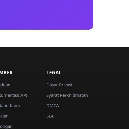
MBER
LEGAL
nduan
Dasar Privasi
umentasi API
Syarat Perkhidmatan
tang Kami
DMCA
alan
SLA
kongan