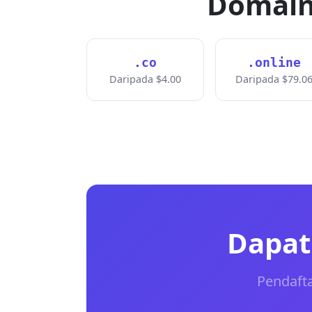
Domain
.co
.online
Daripada $4.00
Daripada $79.0
Dapatk
Pendaft