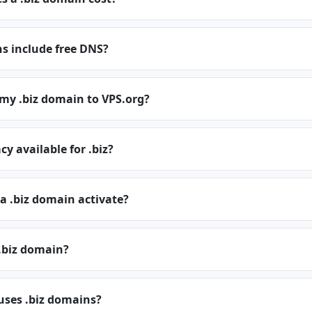
s include free DNS?
 my .biz domain to VPS.org?
y available for .biz?
a .biz domain activate?
.biz domain?
uses .biz domains?