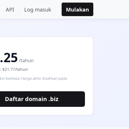
API
Log masuk
Mulakan
A
.25
/tahun
: $21.77/tahun
in berbeza. Harga akhir disahkan pada
.
Daftar domain .biz