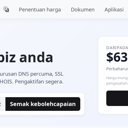
Penentuan harga
Dokumen
Aplikasi
DARIPAD
biz anda
$63
Perbaharui
gurusan DNS percuma, SSL
Harga mungk
HOIS. Pengaktifan segera.
pengesahan
z
Semak kebolehcapaian