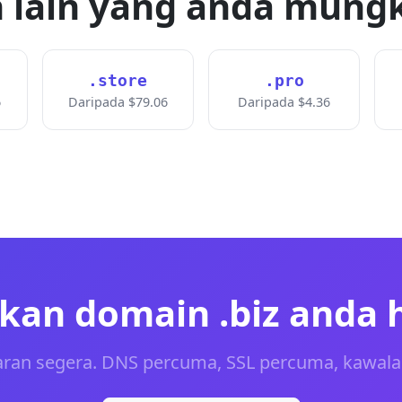
 lain yang anda mungk
.store
.pro
6
Daripada $79.06
Daripada $4.36
an domain .biz anda h
aran segera. DNS percuma, SSL percuma, kawala