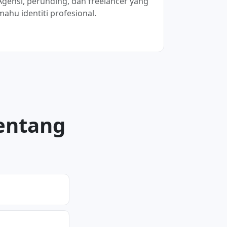
Agensi, perunding, dan freelancer yang
mahu identiti profesional.
tentang