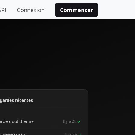
API
Connexion
Commencer
gardes récentes
rde quotidienne
Il y a 2h.
✓