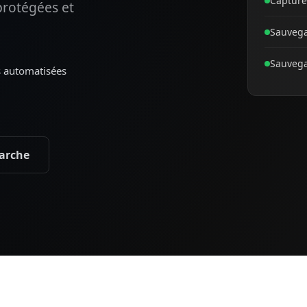
Capture
protégées et
Sauveg
Sauvega
 automatisées
arche