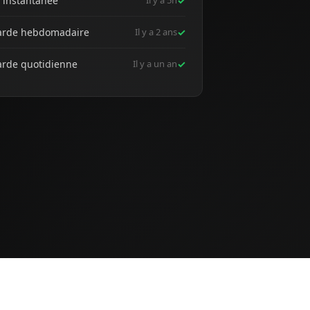
 instantanée
Il y a 5h
✓
arde hebdomadaire
Il y a 2 ans
✓
rde quotidienne
Il y a un an
✓