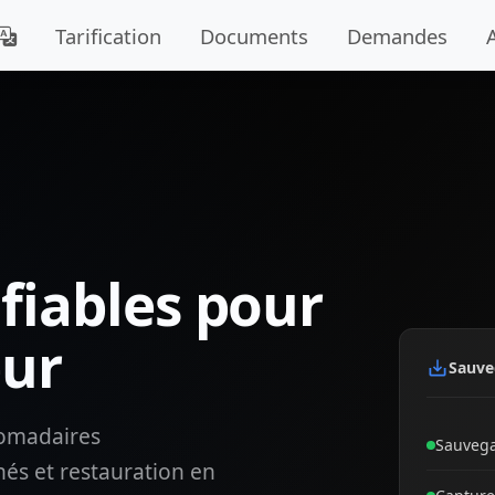
Tarification
Documents
Demandes
fiables pour
eur
Sauve
omadaires
Sauvega
nés et restauration en