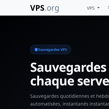
VPS
.org
VPS
Sauvegardes VPS
Sauvegardes 
chaque serv
Sauvegardes quotidiennes et hebd
automatisées, instantanés instanta