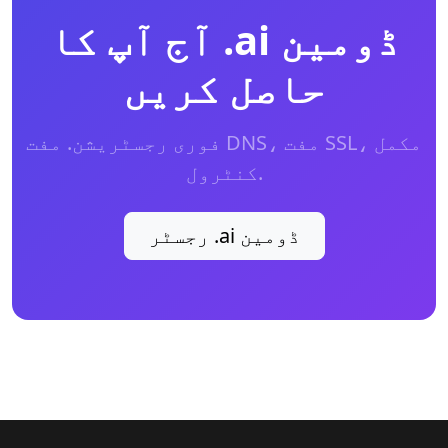
آج آپ کا .ai ڈومین
حاصل کریں
فوری رجسٹریشن. مفت DNS، مفت SSL، مکمل
کنٹرول.
رجسٹر .ai ڈومین