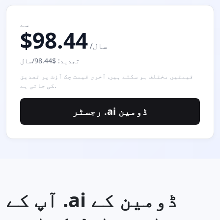
سے
$98.44
/سال
تجدید: $98.44/سال
قیمتیں مختلف ہو سکتے ہیں. آخری قیمت چک آؤٹ پر تصدیق
کی جاتی ہے.
رجسٹر .ai ڈومین
آپ کے .ai ڈومین کے