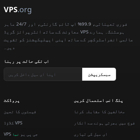
VPS
.org
فوری تعیناتی، 99.9% اپ ٹائم گارنٹی، اور 24/7 ماہر
معاونت کے ساتھ انٹرپرائز گریڈ VPS ہوسٹنگ۔ ہمارے
عالمی انفراسٹرکچر کے ساتھ اپنی ایپلیکیشنز کو تقویت
دیں۔
اب تکی حالت پر رہنا
سبسکریپشن
پلگ انس استعمال کريں
پروڈکٹ
مخالفین کا مقابلہ کرنا
قیمتوں کا تعین
فوج میں بھرتی ہونے سے انکار
کلاؤڈ VPS
ای میل کی تیاری
VPS جی پی یو
نیا