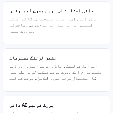
اے آئی اسٹارٹ اپ اور ریسرچ لیبارٹری
آپ کو ایک واضح اشارہ بھیجنا ہوگا کہ آپ کی
کمپنی اے آئی بنا رہی ہے - کوئی وضاحت کی
ضرورت نہیں.
مشین لرننگ مصنوعات
ایم ایل ٹولینگ، ماڈل اے پی آئیز، اور ڈیو
پلیٹ فارم ایک بھرے ہوئے ٹیکنالوجی جگہ میں
کھڑے ہونے کے لئے.ai کا استعمال کرتے ہیں۔
ذاتی AI پورٹ فولیو