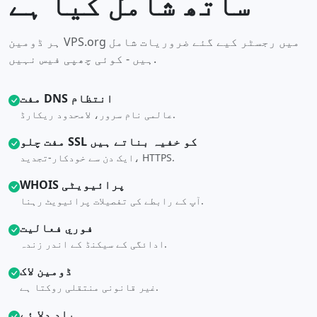
ساتھ شامل کیا ہے
ہر ڈومین VPS.org میں رجسٹر کیے گئے ضروریات شامل
ہیں - کوئی چھپی فیس نہیں.
مفت DNS انتظام
عالمی نام سرور، لامحدود ریکارڈ.
مفت چلو SSL کو خفیہ بناتے ہیں
ایک دن سے خودکار-تجدید، HTTPS.
WHOIS پرائیویٹی
آپ کے رابطے کی تفصیلات پرائیویٹ رہنا.
فوري فعاليت
ادائگی کے سیکنڈ کے اندر زندہ.
ڈومین لاک
غیر قانونی منتقلی روکتا ہے.
یاد دلا ئے