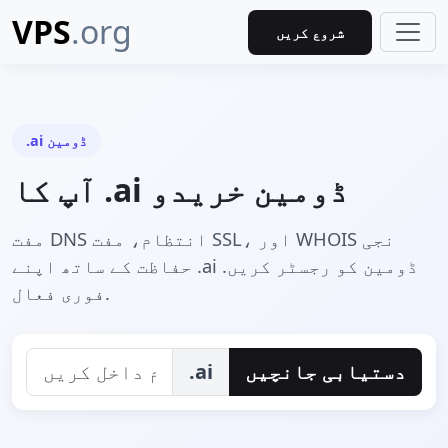
VPS
.org
شروع کریں
.ai ڈومين
آپ کا .ai ڈومین خریدو
مفت DNS انتظام، مفت SSL، اور WHOIS نجی
حفاظت کے ساتھ اپنے .ai ڈومین کو رجسٹر کریں.
فوری فعال.
دستیابی جانچیں
.ai