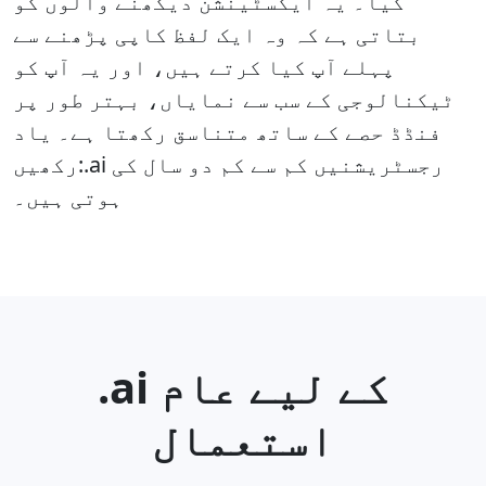
کیا۔ یہ ایکسٹینشن دیکھنے والوں کو
بتاتی ہے کہ وہ ایک لفظ کاپی پڑھنے سے
پہلے آپ کیا کرتے ہیں، اور یہ آپ کو
ٹیکنالوجی کے سب سے نمایاں، بہتر طور پر
فنڈڈ حصے کے ساتھ متناسق رکھتا ہے۔ یاد
رکھیں:.ai رجسٹریشنیں کم سے کم دو سال کی
ہوتی ہیں۔
.ai کے ليے عام
استعمال