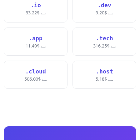
.io
.dev
سے $9.20
سے $33.22
.app
.tech
سے $316.25
سے $11.49
.cloud
.host
سے $5.18
سے $506.00