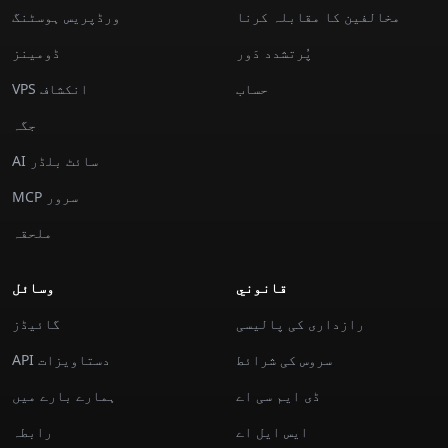
مخالفین کا مقابلہ کرنا
ورڈپریس ہوسٹنگ
پُرتشدد دَور
ڈومینز
حساب
VPS انکشاف
جگہ
AI سائٹ بلڈر
MCP سرور
ملحقہ
قانوني
وسائل
رازداری کی پالیسی
گائیڈز
سروس کی شرائط
API دستاویزات
ڈی ایم سی اے
ہمارے بارے میں
ايس ايل اے
رابطہ