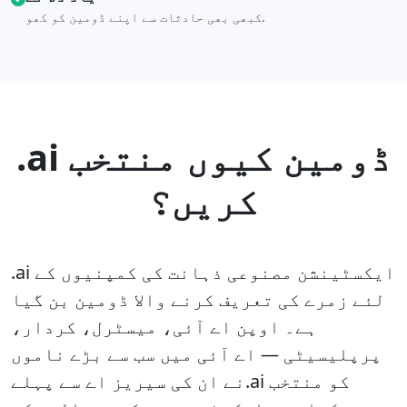
کبھی بھی حادثات سے اپنے ڈومین کو کھو.
.ai ڈومین کیوں منتخب
کریں؟
.ai ایکسٹینشن مصنوعی ذہانت کی کمپنیوں کے
لئے زمرے کی تعریف کرنے والا ڈومین بن گیا
ہے۔ اوپن اے آئی، میسٹرل، کردار،
پرپلیسیٹی — اے آئی میں سب سے بڑے ناموں
نے ان کی سیریز اے سے پہلے.ai کو منتخب