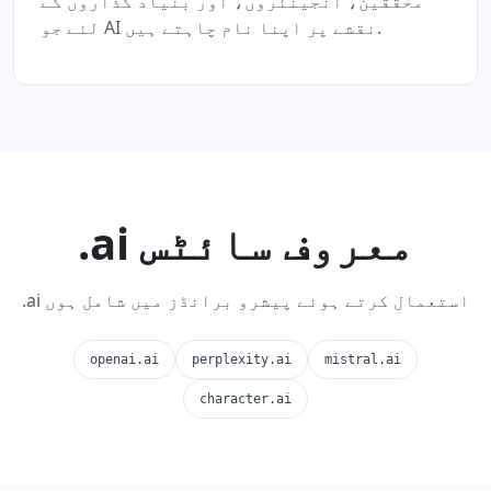
محققین، انجینئروں، اور بنیاد گذاروں کے
لئے جو AI نقشے پر اپنا نام چاہتے ہیں.
.ai معروف سائٹس
.ai استعمال کرتے ہوئے پیشرو برانڈز میں شامل ہوں
openai.ai
perplexity.ai
mistral.ai
character.ai