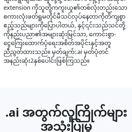
extension ကိုသူတို့ကကူးယူ၏တစ်လုံးတည်းသော
စကားလုံးဖတ်ရှုမတိုင်မီသင်လုပ်နေတာကိုတိကျစွာ
ဧည့်သည်များကိုပြောပါတယ်, နှင့်၎င်းသည်သင်တို့
ကိုနည်းပညာ၏အများဆုံးမြင်သာ, ကောင်းစွာ-
ငွေကြေးထောက်ပံ့ရေးအစိတ်အပိုင်းနှင့်အတူ
ညီညွတ်ထားသည်။ မှတ်ချက်:.ai မှတ်ပုံတင်
အနည်းဆုံး2နှစ်ပေါင်းဖြစ်ကြသည်။
.ai အတွက်လူကြိုက်များ
အသုံးပြုမှု