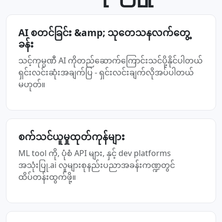
AI စတင်ခြင်း &amp; သုတေသနလက်တွေ့
ခန်း
သင့်ကုမ္ပဏီ AI ကိုတည်ဆောက်ကြောင်းသင်ပို့နိုင်ပါတယ်
ရှင်းလင်းဆုံးအချက်ပြ - ရှင်းလင်းချက်လိုအပ်ပါတယ်
မဟုတ်။
စက်သင်ယူမှုထုတ်ကုန်များ
ML tool ကို, ပုံစံ API များ, နှင့် dev platforms
အသုံးပြု.ai လူများစုနည်းပညာအခန်းကဏ္ဍတွင်
ထိပ်တန်းထွက်ဖို့။