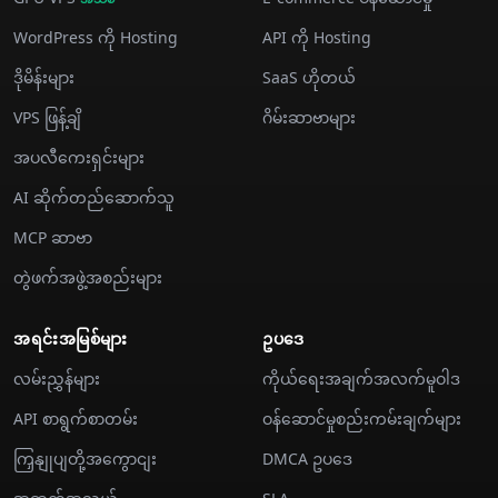
WordPress ကို Hosting
API ကို Hosting
ဒိုမိန်းများ
SaaS ဟိုတယ်
VPS ဖြန့်ချိ
ဂိမ်းဆာဗာများ
အပလီကေးရှင်းများ
AI ဆိုက်တည်ဆောက်သူ
MCP ဆာဗာ
တွဲဖက်အဖွဲ့အစည်းများ
အရင်းအမြစ်များ
ဥပဒေ
လမ်းညွှန်များ
ကိုယ်ရေးအချက်အလက်မူဝါဒ
API စာရွက်စာတမ်း
ဝန်ဆောင်မှုစည်းကမ်းချက်များ
ကြှနျုပျတို့အကွောငျး
DMCA ဥပဒေ