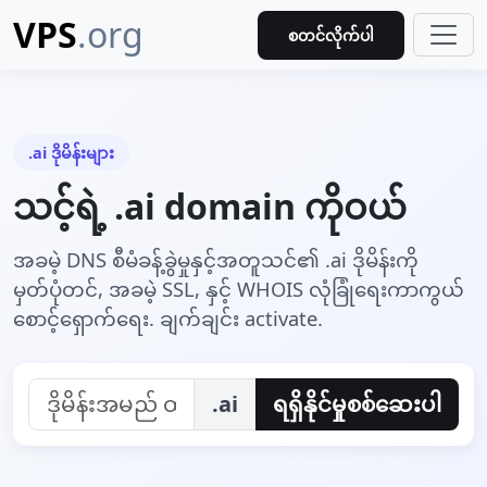
VPS
.org
စတင်လိုက်ပါ
.ai ဒိုမိန်းများ
သင့်ရဲ့ .ai domain ကိုဝယ်
အခမဲ့ DNS စီမံခန့်ခွဲမှုနှင့်အတူသင်၏ .ai ဒိုမိန်းကို
မှတ်ပုံတင်, အခမဲ့ SSL, နှင့် WHOIS လုံခြုံရေးကာကွယ်
စောင့်ရှောက်ရေး. ချက်ချင်း activate.
.ai
ရရှိနိုင်မှုစစ်ဆေးပါ