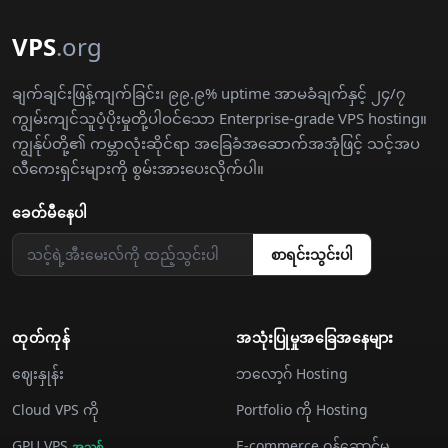
VPS
.org
ချက်ချင်းဖြန့်ကျက်ခြင်း၊ ၉၉.၉% uptime အာမခံချက်နှင့် ၂၄/၇
ကျွမ်းကျင်သူပံ့ပိုးမှုတို့ပါဝင်သော Enterprise-grade VPS hosting။
ကျွန်ုပ်တို့၏ ကမ္ဘာလုံးဆိုင်ရာ အခြေခံအဆောက်အအုံဖြင့် သင့်အပ
လီကေးရှင်းများကို စွမ်းအားပေးလိုက်ပါ။
ခေတ်မီနေပါ
စာရင်းသွင်းပါ
ထုတ်ကုန်
အသုံးပြုမှုအခြေအနေများ
ဈေးနှုန်း
ဘလော့ဂ် Hosting
Cloud VPS ကို
Portfolio ကို Hosting
GPU VPS
E-commerce ဝန်ဆောင်မှု
အသစ်