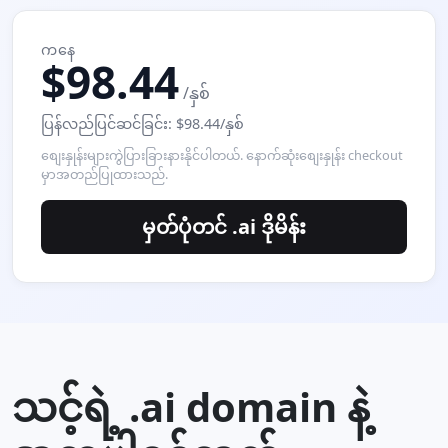
ကနေ
$98.44
/နှစ်
ပြန်လည်ပြင်ဆင်ခြင်း: $98.44/နှစ်
စျေးနှုန်းများကွဲပြားခြားနားနိုင်ပါတယ်. နောက်ဆုံးစျေးနှုန်း checkout
မှာအတည်ပြုထားသည်.
မှတ်ပုံတင် .ai ဒိုမိန်း
သင့်ရဲ့ .ai domain နဲ့