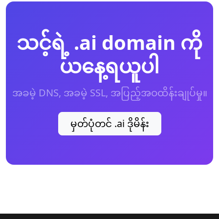
သင့်ရဲ့ .ai domain ကို
ယနေ့ရယူပါ
အခမဲ့ DNS, အခမဲ့ SSL, အပြည့်အဝထိန်းချုပ်မှု။
မှတ်ပုံတင် .ai ဒိုမိန်း