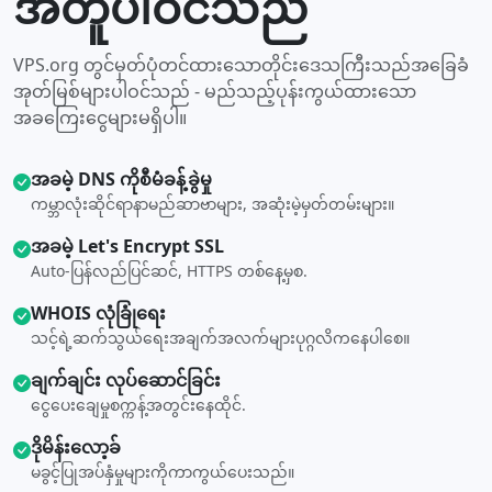
အတူပါဝင်သည်
VPS.org တွင်မှတ်ပုံတင်ထားသောတိုင်းဒေသကြီးသည်အခြေခံ
အုတ်မြစ်များပါဝင်သည် - မည်သည့်ပုန်းကွယ်ထားသော
အခကြေးငွေများမရှိပါ။
အခမဲ့ DNS ကိုစီမံခန့်ခွဲမှု
ကမ္ဘာလုံးဆိုင်ရာနာမည်ဆာဗာများ, အဆုံးမဲ့မှတ်တမ်းများ။
အခမဲ့ Let's Encrypt SSL
Auto-ပြန်လည်ပြင်ဆင်, HTTPS တစ်နေ့မှစ.
WHOIS လုံခြုံရေး
သင့်ရဲ့ဆက်သွယ်ရေးအချက်အလက်များပုဂ္ဂလိကနေပါစေ။
ချက်ချင်း လုပ်ဆောင်ခြင်း
ငွေပေးချေမှုစက္ကန့်အတွင်းနေထိုင်.
ဒိုမိန်းလော့ခ်
မခွင့်ပြုအပ်နှံမှုများကိုကာကွယ်ပေးသည်။