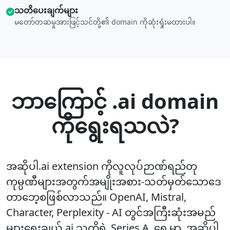
သတိပေးချက်များ
မတော်တဆမှုအားဖြင့်သင်တို့၏ domain ကိုဆုံးရှုံးမထားပါ။
ဘာကြောင့် .ai domain
ကိုရွေးရသလဲ?
အဆိုပါ.ai extension ကိုလူလုပ်ဉာဏ်ရည်တု
ကုမ္ပဏီများအတွက်အမျိုးအစား-သတ်မှတ်သောဒေ
တာဘေ့စဖြစ်လာသည်။ OpenAI, Mistral,
Character, Perplexity - AI တွင်အကြီးဆုံးအမည်
များရွေးချယ်.ai သူတို့ရဲ့ Series A. ရှေ့မှာ. အဆိုပါ