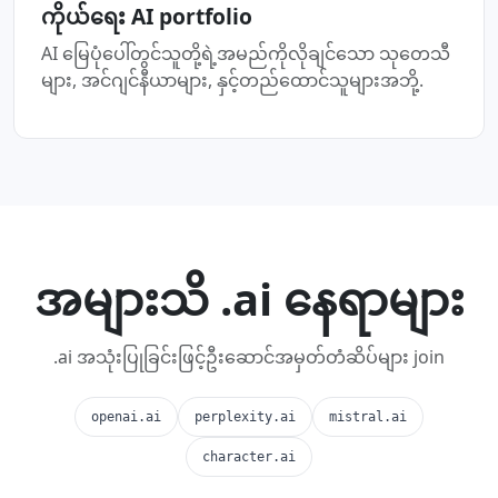
ကိုယ်ရေး AI portfolio
AI မြေပုံပေါ်တွင်သူတို့ရဲ့အမည်ကိုလိုချင်သော သုတေသီ
များ, အင်ဂျင်နီယာများ, နှင့်တည်ထောင်သူများအဘို့.
အများသိ .ai နေရာများ
.ai အသုံးပြုခြင်းဖြင့်ဦးဆောင်အမှတ်တံဆိပ်များ join
openai.ai
perplexity.ai
mistral.ai
character.ai