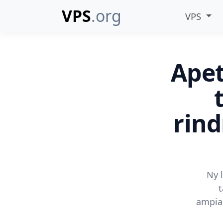
VPS
.org
VPS
Apet
rin
Ny 
t
ampias