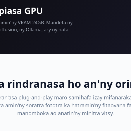
piasa GPU
 amin'ny VRAM 24GB. Mandefa ny
iffusion, ny Ollama, ary ny hafa
a rindranasa ho an'ny or
ran'asa plug-and-play maro samihafa izay mifanaraka
 amin'ny soratra fototra ka hatramin'ny fitaovana 
manomboka ao anatin'ny minitra vitsy.