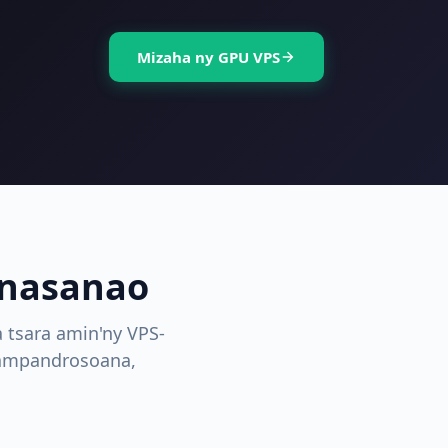
Mizaha ny GPU VPS
inasanao
 tsara amin'ny VPS-
fampandrosoana,