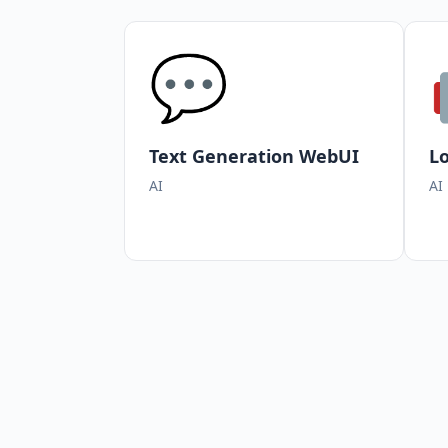
💬
Text Generation WebUI
Lo
AI
AI