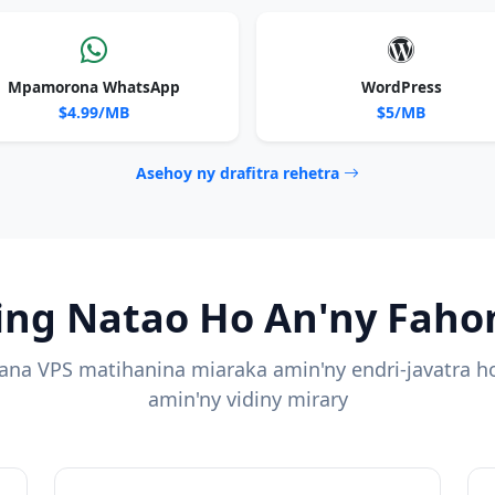
Mpamorona WhatsApp
WordPress
$4.99/MB
$5/MB
Asehoy ny drafitra rehetra
ing Natao Ho An'ny Fah
na VPS matihanina miaraka amin'ny endri-javatra ho
amin'ny vidiny mirary