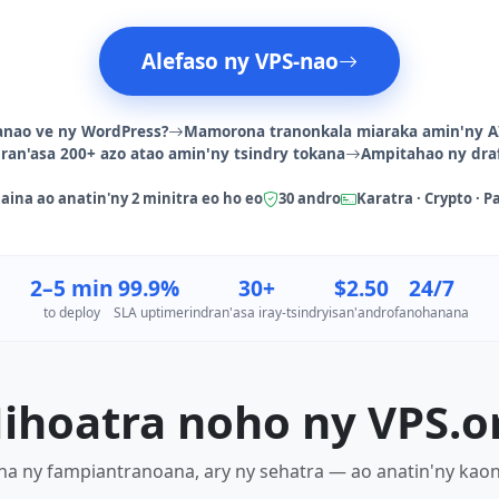
Alefaso ny VPS-nao
anao ve ny WordPress?
Mamorona tranonkala miaraka amin'ny A
ndran'asa 200+ azo atao amin'ny tsindry tokana
Ampitahao ny draf
aina ao anatin'ny 2 minitra eo ho eo
30 andro
Karatra · Crypto · P
2–5 min
99.9%
30+
$2.50
24/7
to deploy
SLA uptime
rindran'asa iray-tsindry
isan'andro
fanohanana
ihoatra noho ny VPS.o
a ny fampiantranoana, ary ny sehatra — ao anatin'ny kaonty