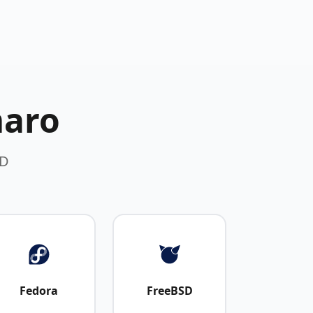
maro
SD
Fedora
FreeBSD