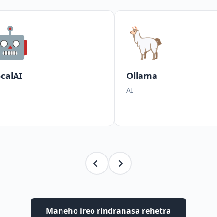
🤖
🦙
calAI
Ollama
AI
Maneho ireo rindranasa rehetra