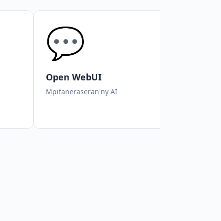
💬

Open WebUI
Anythi
Mpifaneraseran'ny AI
Mpifaneras