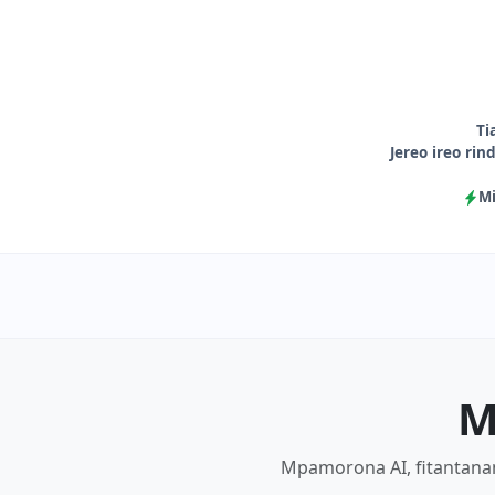
Ti
Jereo ireo ri
Mi
M
Mpamorona AI, fitantanan