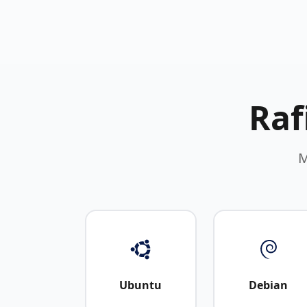
Raf
M
Ubuntu
Debian