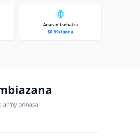
Anaran-tsehatra
$8.99/taona
ombiazana
 an'ny orinasa