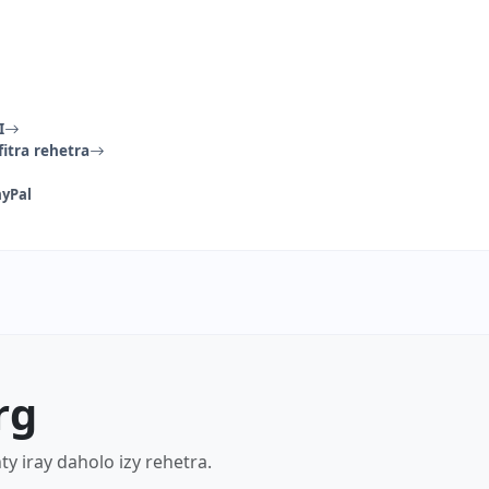
I
itra rehetra
ayPal
rg
 iray daholo izy rehetra.