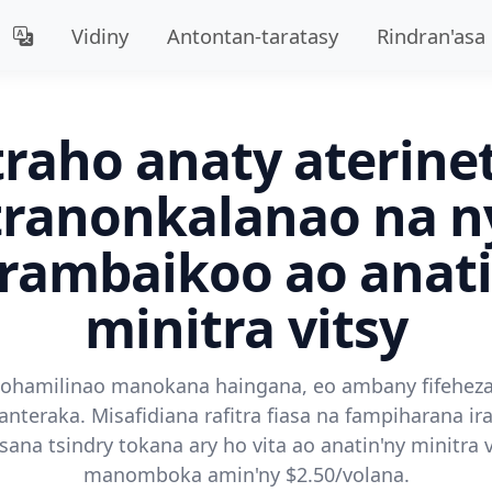
Vidiny
Antontan-taratasy
Rindran'asa
raho anaty aterine
tranonkalanao na n
drambaikoo ao anati
minitra vitsy
lohamilinao manokana haingana, eo ambany fifehez
anteraka. Misafidiana rafitra fiasa na fampiharana ir
ana tsindry tokana ary ho vita ao anatin'ny minitra 
manomboka amin'ny $2.50/volana.