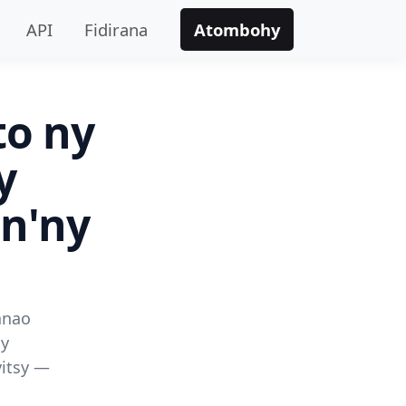
API
Fidirana
Atombohy
to ny
y
n'ny
anao
ay
vitsy —