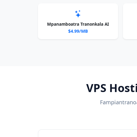
Mpanamboatra Tranonkala AI
$4.99/MB
VPS Host
Fampiantranoa