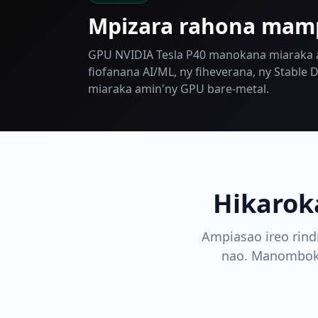
Mpizara rahona mam
GPU NVIDIA Tesla P40 manokana miaraka
fiofanana AI/ML, ny fiheverana, ny Stable D
miaraka amin'ny GPU bare-metal.
Hikarok
Ampiasao ireo rind
nao. Manomboka