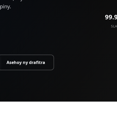
piny.
99.
SL
Asehoy ny drafitra