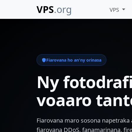
VPS
.org
VPS
Fiarovana ho an'ny orinasa
Ny fotodraf
voaaro tant
Fiarovana maro sosona napetraka ao
fiarovana DDoS, fanamarinana, fir