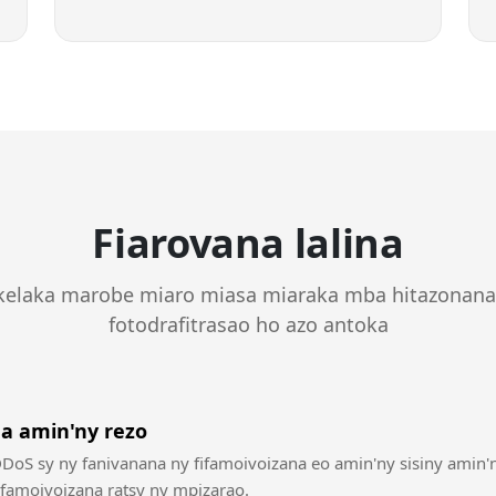
Fiarovana lalina
kelaka marobe miaro miasa miaraka mba hitazonana
fotodrafitrasao ho azo antoka
a amin'ny rezo
oS sy ny fanivanana ny fifamoivoizana eo amin'ny sisiny amin'
ifamoivoizana ratsy ny mpizarao.