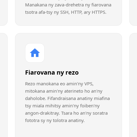
Manakana ny zava-drehetra ny fiarovana
tsotra afa-tsy ny SSH, HTTP, ary HTTPS.
Fiarovana ny rezo
Rezo manokana eo amin'ny VPS,
mitokana amin'ny aterineto ho an'ny
daholobe. Fifandraisana anatiny miafina
tsy miala mihitsy amin'ny foiben'ny
angon-drakitray. Tsara ho an'ny soratra
fototra sy ny tolotra anatiny.