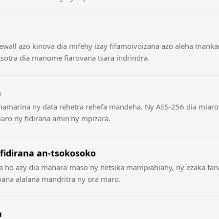
firewall azo kinova dia mifehy izay fifamoivoizana azo aleha man
 tsotra dia manome fiarovana tsara indrindra.
a
namarina ny data rehetra rehefa mandeha. Ny AES-256 dia miaro 
aro ny fidirana amin'ny mpizara.
idirana an-tsokosoko
a ho azy dia manara-maso ny hetsika mampiahiahy, ny ezaka fana
oana alalana mandritra ny ora maro.
a