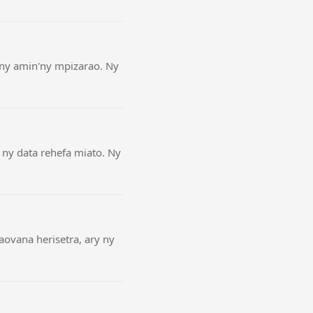
kany amin'ny mpizarao. Ny
ny data rehefa miato. Ny
ovana herisetra, ary ny