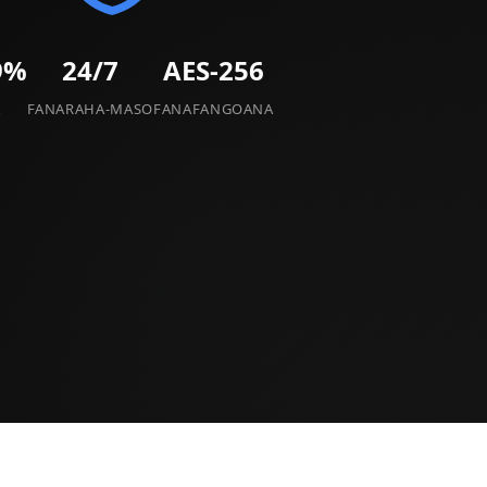
9%
24/7
AES-256
A
FANARAHA-MASO
FANAFANGOANA