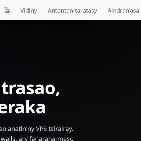
Vidiny
Antontan-taratasy
Rindran'asa
itrasao,
eraka
 anatin'ny VPS tsirairay.
ewalls, ary fanaraha-maso