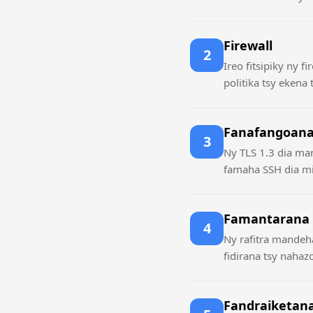
Firewall
2
Ireo fitsipiky ny 
politika tsy ekena
Fanafangoan
3
Ny TLS 1.3 dia ma
famaha SSH dia mi
Famantarana f
4
Ny rafitra mandeh
fidirana tsy nahaz
Fandraiketan