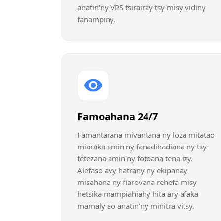
anatin'ny VPS tsirairay tsy misy vidiny
fanampiny.
Famoahana 24/7
Famantarana mivantana ny loza mitatao
miaraka amin'ny fanadihadiana ny tsy
fetezana amin'ny fotoana tena izy.
Alefaso avy hatrany ny ekipanay
misahana ny fiarovana rehefa misy
hetsika mampiahiahy hita ary afaka
mamaly ao anatin'ny minitra vitsy.