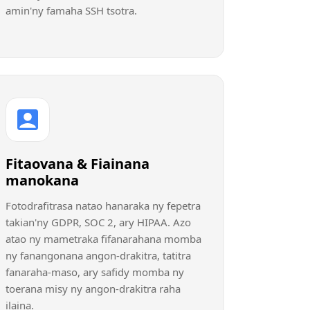
amin'ny famaha SSH tsotra.
Fitaovana & Fiainana
manokana
Fotodrafitrasa natao hanaraka ny fepetra
takian'ny GDPR, SOC 2, ary HIPAA. Azo
atao ny mametraka fifanarahana momba
ny fanangonana angon-drakitra, tatitra
fanaraha-maso, ary safidy momba ny
toerana misy ny angon-drakitra raha
ilaina.