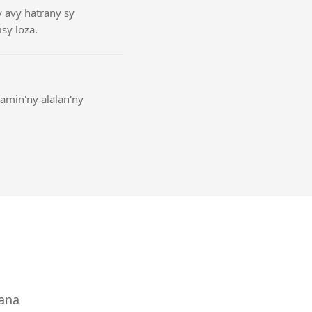
y avy hatrany sy
sy loza.
amin'ny alalan'ny
vana