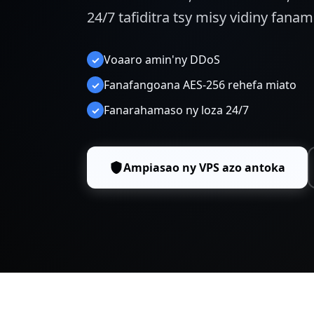
24/7 tafiditra tsy misy vidiny fanam
Voaaro amin'ny DDoS
✓
Fanafangoana AES-256 rehefa miato
✓
Fanarahamaso ny loza 24/7
✓
Ampiasao ny VPS azo antoka