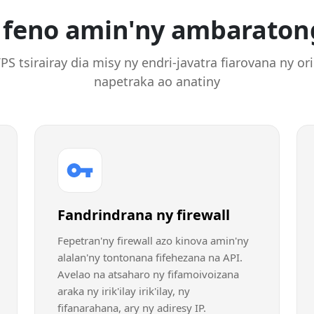
 feno amin'ny ambaraton
PS tsirairay dia misy ny endri-javatra fiarovana ny or
napetraka ao anatiny
Fandrindrana ny firewall
Fepetran'ny firewall azo kinova amin'ny
alalan'ny tontonana fifehezana na API.
Avelao na atsaharo ny fifamoivoizana
araka ny irik'ilay irik'ilay, ny
fifanarahana, ary ny adiresy IP.