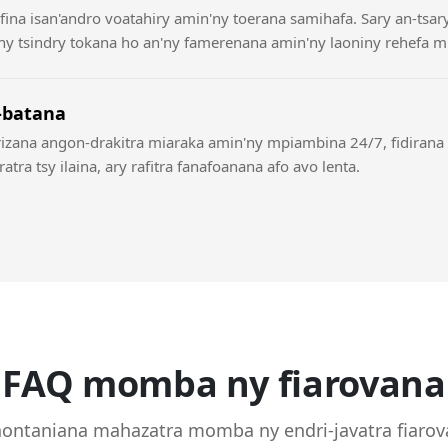
ina isan'andro voatahiry amin'ny toerana samihafa. Sary an-tsar
y tsindry tokana ho an'ny famerenana amin'ny laoniny rehefa mi
-batana
rizana angon-drakitra miaraka amin'ny mpiambina 24/7, fidirana 
atra tsy ilaina, ary rafitra fanafoanana afo avo lenta.
FAQ momba ny fiarovana
ontaniana mahazatra momba ny endri-javatra fiaro