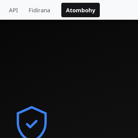
API
Fidirana
Atombohy