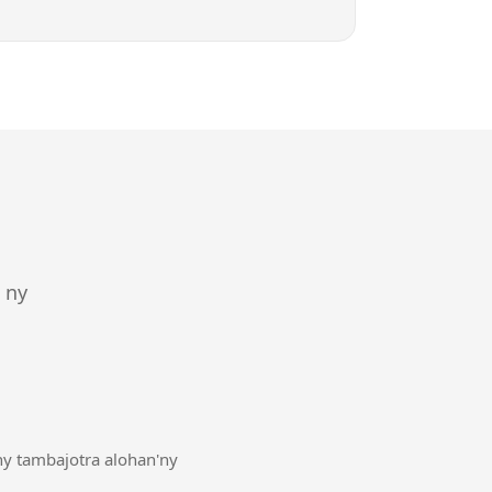
 ny
ny tambajotra alohan'ny