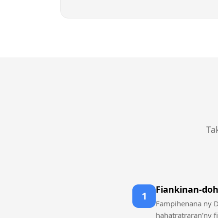
Ta
Fiankinan-doh
1
Fampihenana ny DD
hahatratraran'ny f