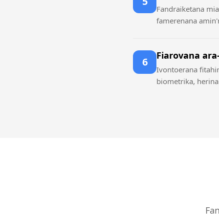
5
Fandraiketana miaf
famerenana amin'n
Fiarovana ara
6
Ivontoerana fitahi
biometrika, herinar
Fan