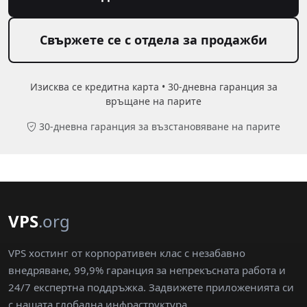
Свържете се с отдела за продажби
Изисква се кредитна карта • 30-дневна гаранция за
връщане на парите
30-дневна гаранция за възстановяване на парите
VPS
.org
VPS хостинг от корпоративен клас с незабавно
внедряване, 99,9% гаранция за непрекъсната работа и
24/7 експертна поддръжка. Задвижете приложенията си
с нашата глобална инфраструктура.