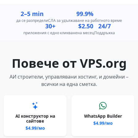
2–5 min
99.9%
да се разпредели
СЛА за удължаване на работното време
30+
$2.50
24/7
приложения с едно кликване
на месец
Поддръжка
Повече от VPS.org
АИ строители, управлявани хостинг, и домейни –
всички на една сметка.
AI конструктор на
WhatsApp Builder
сайтове
$4.99/мо
$4.99/мо