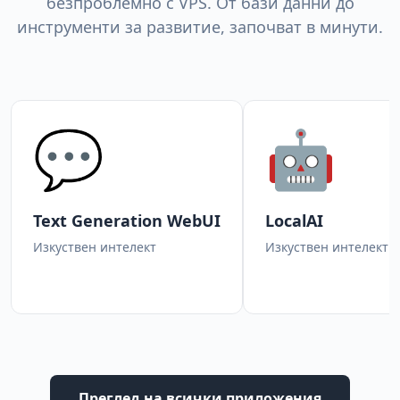
безпроблемно с VPS. От бази данни до
инструменти за развитие, започват в минути.
💬
🤖
Text Generation WebUI
LocalAI
Изкуствен интелект
Изкуствен интелект
Преглед на всички приложения