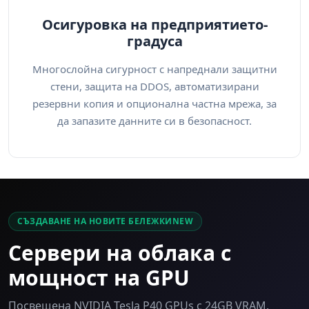
Осигуровка на предприятието-
градуса
Многослойна сигурност с напреднали защитни
стени, защита на DDOS, автоматизирани
резервни копия и опционална частна мрежа, за
да запазите данните си в безопасност.
СЪЗДАВАНЕ НА НОВИТЕ БЕЛЕЖКИNEW
Сервери на облака с
мощност на GPU
Посвещена NVIDIA Tesla P40 GPUs с 24GB VRAM.