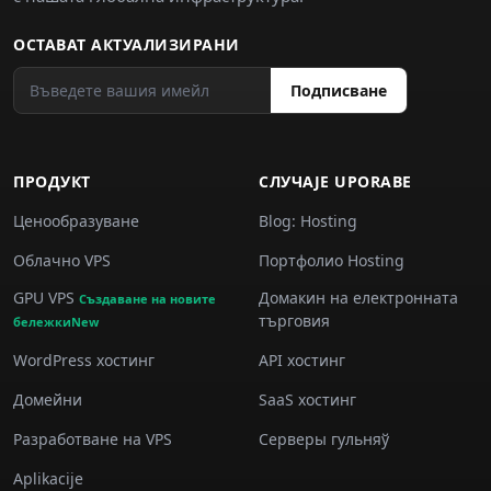
ОСТАВАТ АКТУАЛИЗИРАНИ
Подписване
ПРОДУКТ
СЛУЧАJE UPORABE
Ценообразуване
Blog: Hosting
Облачно VPS
Портфолио Hosting
GPU VPS
Домакин на електронната
Създаване на новите
търговия
бележкиNew
WordPress хостинг
API хостинг
Домейни
SaaS хостинг
Разработване на VPS
Серверы гульняў
Aplikacije