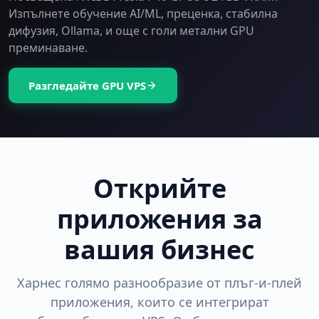
Изпълнете обучение AI/ML, преценка, стабилна
дифузия, Ollama, и още с голи метални GPU
преминаване.
Разгледайте GPU VPS
Открийте
приложения за
вашия бизнес
Харнес голямо разнообразие от плъг-и-плей
приложения, които се интегрират