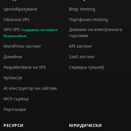
Ценообразуване
Blog: Hosting
Облачно VPS
Портфолио Hosting
GPU VPS
Домакин на електронната
Създаване на новите
търговия
бележкиNew
WordPress хостинг
API хостинг
Домейни
SaaS хостинг
Разработване на VPS
Серверы гульняў
Aplikacije
AI конструктор на сайтове
MCP сървър
Партньори
РЕСУРСИ
ЮРИДИЧЕСКИ