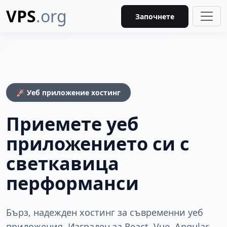
VPS
.org
Започнете
🚀 Уеб приложение хостинг
Приемете уеб
приложението си с
светкавица
перформанси
Бърз, надежден хостинг за съвременни уеб
приложения. Изграден за React, Vue, Angular,