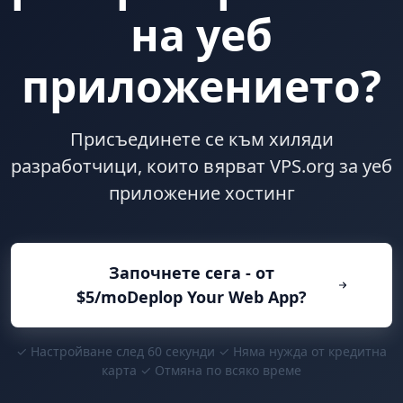
на уеб
приложението?
Присъединете се към хиляди
разработчици, които вярват VPS.org за уеб
приложение хостинг
Започнете сега - от
$5/moDeplop Your Web App?
✓ Настройване след 60 секунди ✓ Няма нужда от кредитна
карта ✓ Отмяна по всяко време