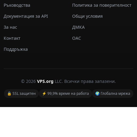
Ръководства
Политика за поверителност
Документация за API
Общи условия
За нас
ДМКА
Контакт
ОАС
Поддръжка
© 2026
VPS.org
LLC. Всички права запазени.
🔒 SSL защитен
⚡ 99,9% време на работа
🌍 Глобална мрежа