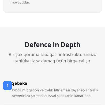
mövcuddur.
Defence in Depth
Bir çox qoruma təbəqəsi infrastrukturunuzu
təhlükəsiz saxlamaq üçün birgə çalışır
Şəbəkə
1
DDoS mitigation və trafik filtrləməsi xəyanətkar trafik
serverinizə çatmadan əvvəl şəbəkənin kənarında.