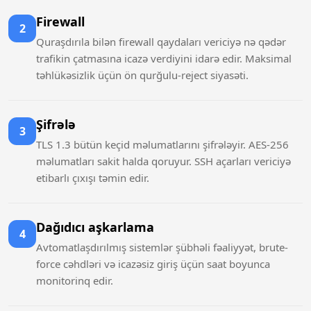
Firewall
2
Quraşdırıla bilən firewall qaydaları vericiyə nə qədər
trafikin çatmasına icazə verdiyini idarə edir. Maksimal
təhlükəsizlik üçün ön qurğulu-reject siyasəti.
Şifrələ
3
TLS 1.3 bütün keçid məlumatlarını şifrələyir. AES-256
məlumatları sakit halda qoruyur. SSH açarları vericiyə
etibarlı çıxışı təmin edir.
Dağıdıcı aşkarlama
4
Avtomatlaşdırılmış sistemlər şübhəli fəaliyyət, brute-
force cəhdləri və icazəsiz giriş üçün saat boyunca
monitorinq edir.