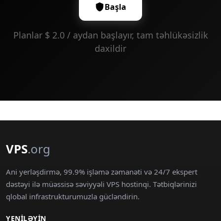
Başla
Planlar $ 2.0 / aydan başlayır, tam təhlükəsizlik
daxildir
VPS
.org
Ani yerləşdirmə, 99.9% işləmə zəmanəti və 24/7 ekspert
dəstəyi ilə müəssisə səviyyəli VPS hostinqi. Tətbiqlərinizi
qlobal infrastrukturumuzla gücləndirin.
YENILƏYIN