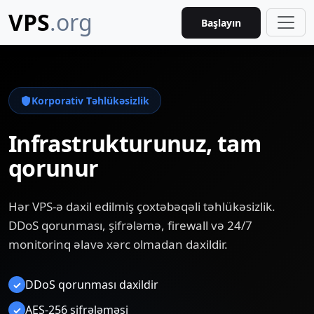
VPS
.org
Başlayın
Korporativ Təhlükəsizlik
Infrastrukturunuz, tam
qorunur
Hər VPS-ə daxil edilmiş çoxtəbəqəli təhlükəsizlik.
DDoS qorunması, şifrələmə, firewall və 24/7
monitorinq əlavə xərc olmadan daxildir.
DDoS qorunması daxildir
✓
AES-256 şifrələməsi
✓