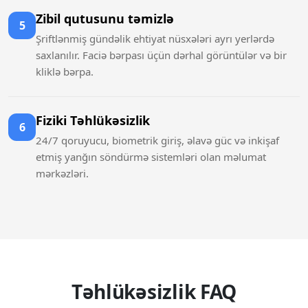
Zibil qutusunu təmizlə
5
Şriftlənmiş gündəlik ehtiyat nüsxələri ayrı yerlərdə
saxlanılır. Faciə bərpası üçün dərhal görüntülər və bir
kliklə bərpa.
Fiziki Təhlükəsizlik
6
24/7 qoruyucu, biometrik giriş, əlavə güc və inkişaf
etmiş yanğın söndürmə sistemləri olan məlumat
mərkəzləri.
Təhlükəsizlik FAQ