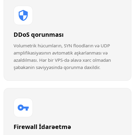
DDoS qorunması
Volumetrik hücumların, SYN floodların və UDP
amplifikasiyasının avtomatik aşkarlanması və
azaldılması. Hər bir VPS-də əlavə xərc olmadan
şəbəkənin səviyyəsində qorunma daxildir.
Firewall İdarəetmə