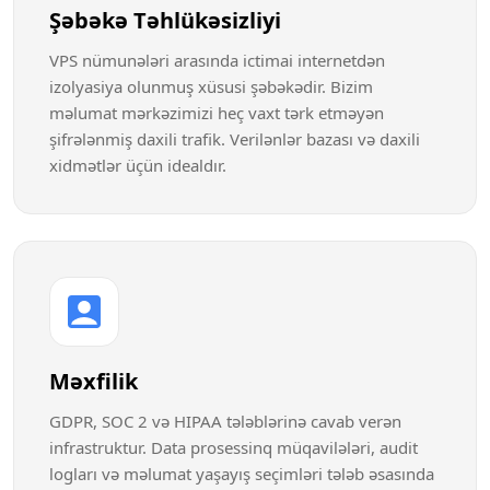
Şəbəkə Təhlükəsizliyi
VPS nümunələri arasında ictimai internetdən
izolyasiya olunmuş xüsusi şəbəkədir. Bizim
məlumat mərkəzimizi heç vaxt tərk etməyən
şifrələnmiş daxili trafik. Verilənlər bazası və daxili
xidmətlər üçün idealdır.
Məxfilik
GDPR, SOC 2 və HIPAA tələblərinə cavab verən
infrastruktur. Data prosessinq müqavilələri, audit
logları və məlumat yaşayış seçimləri tələb əsasında