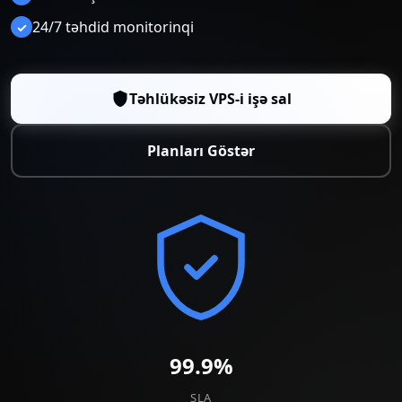
24/7 təhdid monitorinqi
✓
Təhlükəsiz VPS-i işə sal
Planları Göstər
99.9%
SLA