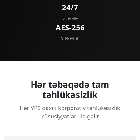
24/7
İZLƏMƏ
AES-256
ŞIFRƏLƏ
Hər təbəqədə tam
təhlükəsizlik
Hər VPS daxili korporativ təhlükəsizlik
xüsusiyyətləri ilə gəlir