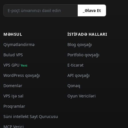
_Əlavə Et
MƏHSUL
İSTIFADƏ HALLARI
Qiymətləndirmə
Blog qovşağı
Bulud VPS
Portfolio qovşağı
VPS GPU
E-ticarət
Yeni
WordPress qovşağı
API qovşağı
Domenlər
Qonaq
VPS işə sal
Oyun Vericiləri
Proqramlar
Süni intellekt Sayt Qurucusu
MCP Verici