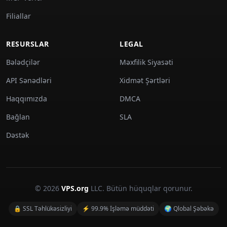
Filiallar
RESURSLAR
LEGAL
Bələdçilər
Məxfilik Siyasəti
API Sənədləri
Xidmət Şərtləri
Haqqımızda
DMCA
Bağlan
SLA
Dəstək
© 2026
VPS.org
LLC. Bütün hüquqlar qorunur.
🔒 SSL Təhlükəsizliyi
⚡ 99.9% İşləmə müddəti
🌍 Qlobal Şəbəkə