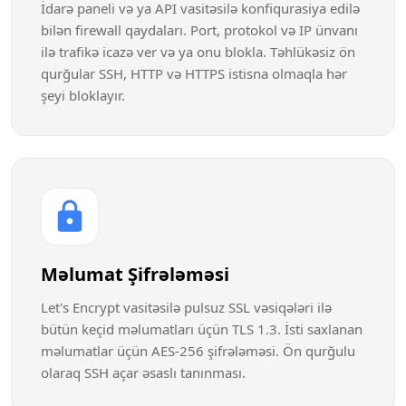
İdarə paneli və ya API vasitəsilə konfiqurasiya edilə
bilən firewall qaydaları. Port, protokol və IP ünvanı
ilə trafikə icazə ver və ya onu blokla. Təhlükəsiz ön
qurğular SSH, HTTP və HTTPS istisna olmaqla hər
şeyi bloklayır.
Məlumat Şifrələməsi
Let's Encrypt vasitəsilə pulsuz SSL vəsiqələri ilə
bütün keçid məlumatları üçün TLS 1.3. İsti saxlanan
məlumatlar üçün AES-256 şifrələməsi. Ön qurğulu
olaraq SSH açar əsaslı tanınması.