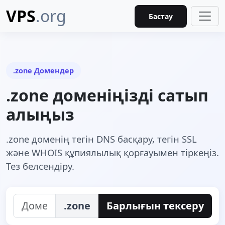
VPS
.org
Бастау
.zone Домендер
.zone доменіңізді сатып
алыңыз
.zone доменің тегін DNS басқару, тегін SSL
және WHOIS құпиялылық қорғауымен тіркеңіз.
Тез белсендіру.
.zone
Барлығын тексеру