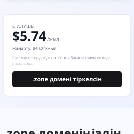
& АЛУШЫ
$5.74
/жыл
Жаңарту: $40.24/жыл
Бағалар өзгеруі мүмкін. Соңғы бағасы төлем кезінде
расталады.
.zone домені тіркелсін
.zone доменіңіздің