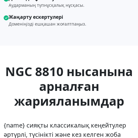
Аударманың түпнұсқалық нұсқасы.
Жаңарту ескертулері
Доменіңізді ешқашан жоғалтпаңыз.
NGC 8810 нысанына
арналған
жарияланымдар
{name} сияқты классикалық кеңейтулер
әртүрлі, түсінікті және кез келген жоба