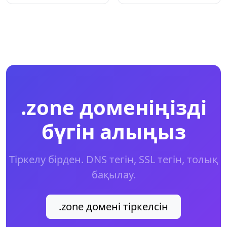
.zone доменіңізді
бүгін алыңыз
Тіркелу бірден. DNS тегін, SSL тегін, толық
бақылау.
.zone домені тіркелсін