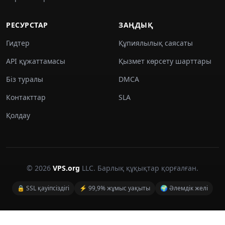
РЕСУРСТАР
ЗАҢДЫҚ
Гидтер
Құпиялылық саясаты
API құжаттамасы
Қызмет көрсету шарттары
Біз туралы
DMCA
Контакттар
SLA
Қолдау
© 2026
VPS.org
LLC. Барлық құқықтар қорғалған.
🔒 SSL қауіпсіздігі
⚡ 99,9% жұмыс уақыты
🌍 Әлемдік желі