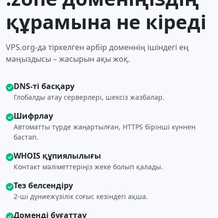
құрамына не кіреді
VPS.org-да тіркелген әрбір доменнің ішіндегі ең
маңыздысы – жасырын ақы жоқ.
DNS-ті басқару
Глобалды атау серверлері, шексіз жазбалар.
Шифрлау
Автоматты түрде жаңартылған, HTTPS бірінші күннен
бастап.
WHOIS құпиялылығы
Контакт мәліметтеріңіз жеке болып қалады.
Тез белсендіру
2-ші дүниежүзілік соғыс кезіндегі ақша.
Доменді бұғаттау