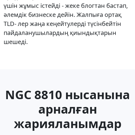
үшін жұмыс істейді - жеке блогтан бастап,
әлемдік бизнеске дейін. Жалпыға ортақ
TLD- лер жаңа кеңейтулерді түсінбейтін
пайдаланушылардың қиындықтарын
шешеді.
NGC 8810 нысанына
арналған
жарияланымдар