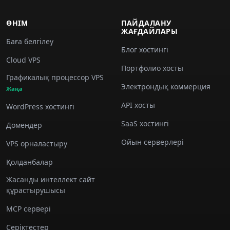
ӨНІМ
ПАЙДАЛАНУ
ЖАҒДАЙЛАРЫ
Баға белгілеу
Блог хостингі
Cloud VPS
Портфолио хосты
Графикалық процессор VPS
Электрондық коммерция
Жаңа
API хосты
WordPress хостингі
SaaS хостингі
Домендер
Ойын серверлері
VPS орналастыру
Қолданбалар
Жасанды интеллект сайт
құрастырушысы
MCP сервері
Серіктестер