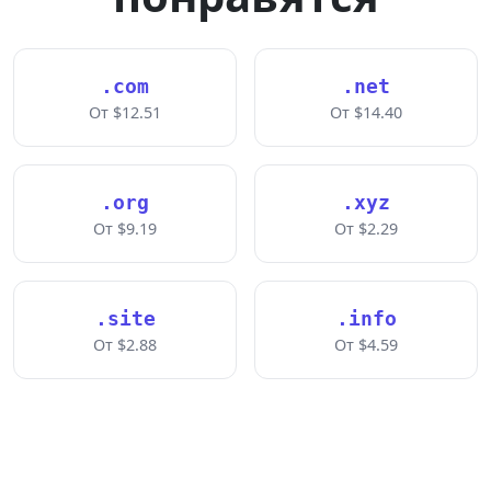
.com
.net
От $12.51
От $14.40
.org
.xyz
От $9.19
От $2.29
.site
.info
От $2.88
От $4.59