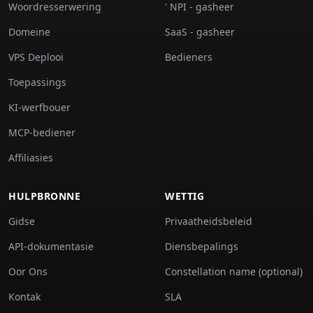
Woordresserwering
' NPI - gasheer
Domeine
SaaS - gasheer
VPS Deplooi
Bedieners
Toepassings
KI-werfbouer
MCP-bediener
Affiliasies
HULPBRONNE
WETTIG
Gidse
Privaatheidsbeleid
API-dokumentasie
Diensbepalings
Oor Ons
Constellation name (optional)
Kontak
SLA