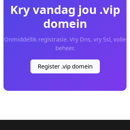
Kry vandag jou .vip
domein
Onmiddellik registrasie. Vry Dns, vry Ssl, volle
beheer.
Register .vip domein