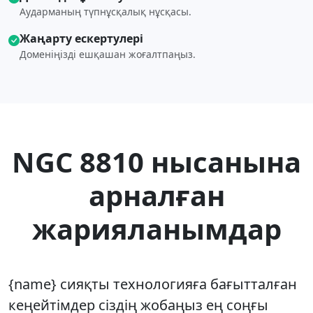
Аударманың түпнұсқалық нұсқасы.
Жаңарту ескертулері
Доменіңізді ешқашан жоғалтпаңыз.
NGC 8810 нысанына
арналған
жарияланымдар
{name} сияқты технологияға бағытталған
кеңейтімдер сіздің жобаңыз ең соңғы