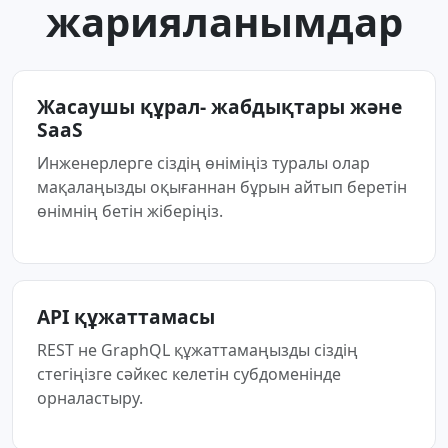
жарияланымдар
Жасаушы құрал- жабдықтары және
SaaS
Инженерлерге сіздің өніміңіз туралы олар
мақалаңызды оқығаннан бұрын айтып беретін
өнімнің бетін жіберіңіз.
API құжаттамасы
REST не GraphQL құжаттамаңызды сіздің
стегіңізге сәйкес келетін субдоменінде
орналастыру.