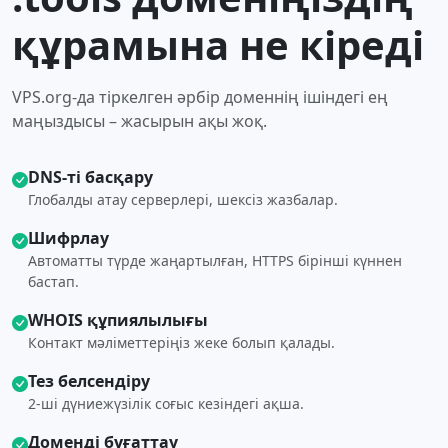
құрамына не кіреді
VPS.org-да тіркелген әрбір доменнің ішіндегі ең
маңыздысы – жасырын ақы жоқ.
DNS-ті басқару
Глобалды атау серверлері, шексіз жазбалар.
Шифрлау
Автоматты түрде жаңартылған, HTTPS бірінші күннен
бастап.
WHOIS құпиялылығы
Контакт мәліметтеріңіз жеке болып қалады.
Тез белсендіру
2-ші дүниежүзілік соғыс кезіндегі ақша.
Доменді бұғаттау