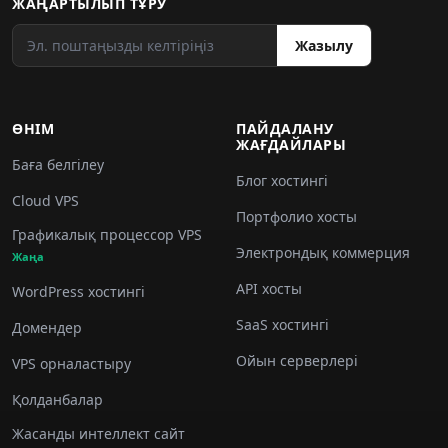
ЖАҢАРТЫЛЫП ТҰРУ
Жазылу
ӨНІМ
ПАЙДАЛАНУ
ЖАҒДАЙЛАРЫ
Баға белгілеу
Блог хостингі
Cloud VPS
Портфолио хосты
Графикалық процессор VPS
Электрондық коммерция
Жаңа
API хосты
WordPress хостингі
SaaS хостингі
Домендер
Ойын серверлері
VPS орналастыру
Қолданбалар
Жасанды интеллект сайт