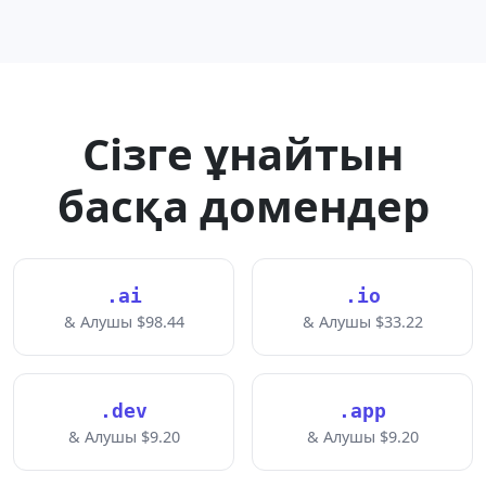
Сізге ұнайтын
басқа домендер
.ai
.io
& Алушы $98.44
& Алушы $33.22
.dev
.app
& Алушы $9.20
& Алушы $9.20