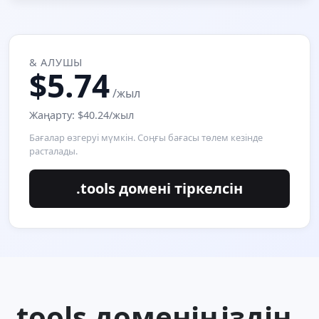
& АЛУШЫ
$5.74
/жыл
Жаңарту: $40.24/жыл
Бағалар өзгеруі мүмкін. Соңғы бағасы төлем кезінде
расталады.
.tools домені тіркелсін
.tools доменіңіздің