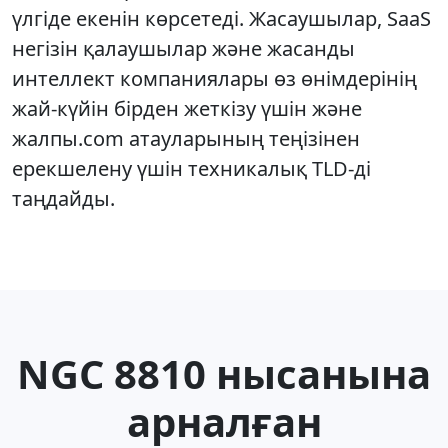
үлгіде екенін көрсетеді. Жасаушылар, SaaS
негізін қалаушылар және жасанды
интеллект компаниялары өз өнімдерінің
жай-күйін бірден жеткізу үшін және
жалпы.com атауларының теңізінен
ерекшелену үшін техникалық TLD-ді
таңдайды.
NGC 8810 нысанына
арналған