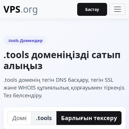
VPS
.org
Бастау
.tools Домендер
.tools доменіңізді сатып
алыңыз
.tools доменің тегін DNS басқару, тегін SSL
және WHOIS құпиялылық қорғауымен тіркеңіз.
Тез белсендіру.
.tools
Барлығын тексеру