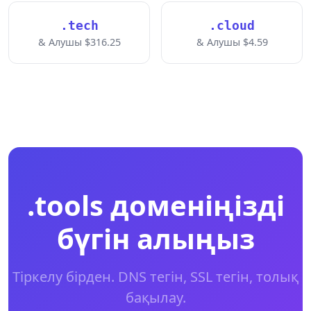
.tech
.cloud
& Алушы $316.25
& Алушы $4.59
.tools доменіңізді
бүгін алыңыз
Тіркелу бірден. DNS тегін, SSL тегін, толық
бақылау.