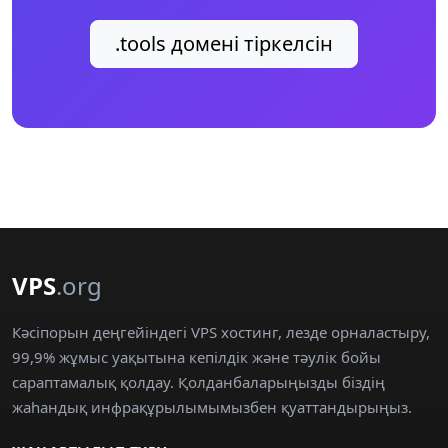
.tools домені тіркелсін
VPS
.org
Кәсіпорын деңгейіндегі VPS хостинг, лезде орналастыру,
99,9% жұмыс уақытына кепілдік және тәулік бойы
сараптамалық қолдау. Қолданбаларыңызды біздің
жаһандық инфрақұрылымымызбен қуаттандырыңыз.