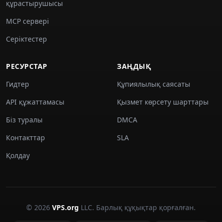
құрастырушысы
MCP сервері
Серіктестер
РЕСУРСТАР
ЗАҢДЫҚ
Гидтер
Құпиялылық саясаты
API құжаттамасы
Қызмет көрсету шарттары
Біз туралы
DMCA
Контакттар
SLA
Қолдау
© 2026
VPS.org
LLC. Барлық құқықтар қорғалған.