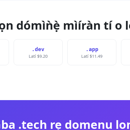
n dómìǹẹ̀ mìíràn tí o le
.dev
.app
Latí $9.20
Latí $11.49
ba .tech rẹ domenu lo