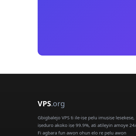
VPS
.org
Gbigbalejo VPS ti ile-iṣẹ pẹlu imuṣiṣẹ lẹsẹkẹsẹ,
iṣeduro akoko iṣẹ 99.9%, ati atilẹyin amoye 24
Fi agbara fun awọn ohun elo rẹ pẹlu awọn