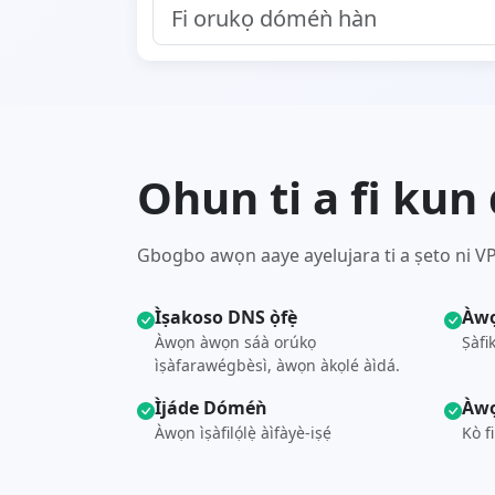
Ohun ti a fi kun do
Gbogbo awọn aaye ayelujara ti a ṣeto ni VPS
Ìṣakoso DNS ọ̀fẹ̀
Àwọ
Àwọn àwọn sáà orúkọ
Ṣàfi
ìṣàfarawégbèsì, àwọn àkọlé àìdá.
Ìjáde Dóméǹ
Àwọ
Àwọn ìṣàfilọ́lẹ̀ àìfàyè-iṣẹ́
Kò f