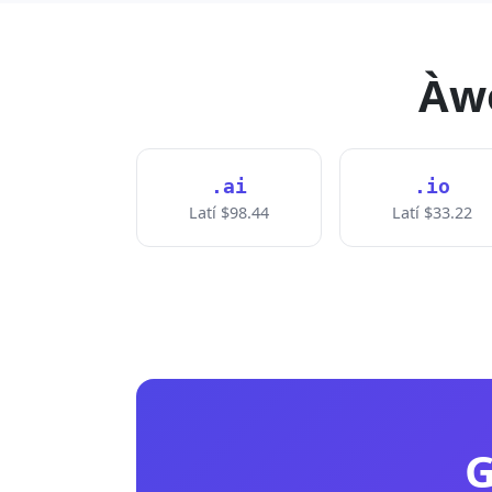
Àwọ
.ai
.io
Latí $98.44
Latí $33.22
G