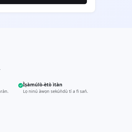
.
Ìṣàmúlò-ètò ìtàn
áràn.
Lọ ninú àwọn sekúǹdù tí a fi sań.