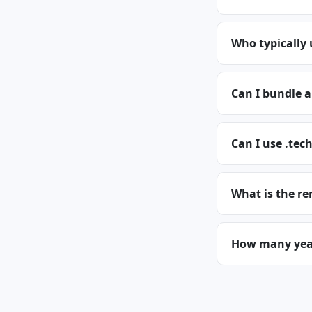
Who typically 
Can I bundle a
Can I use .tech
What is the re
How many years