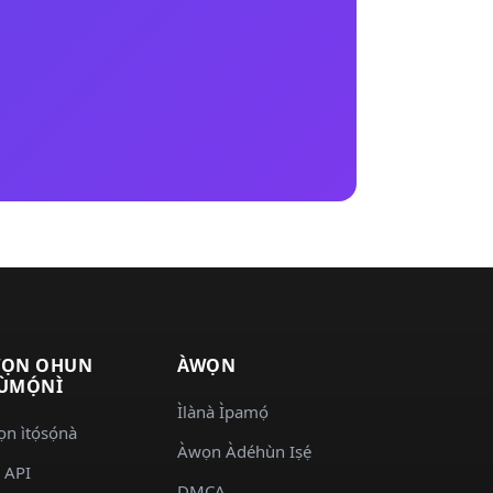
.
ỌN OHUN
ÀWỌN
ÙMỌ́NÌ
Ìlànà Ìpamọ́
n ìtọ́sọ́nà
Àwọn Àdéhùn Iṣẹ́
 API
DMCA