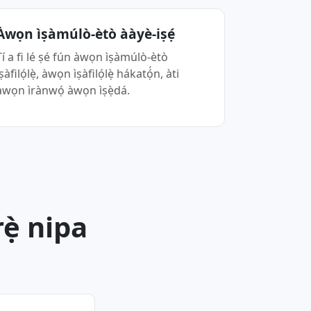
Àwọn ìṣàmúlò-ètò ààyè-iṣẹ́
í a fi lé ṣé fún àwọn ìṣàmúlò-ètò
̀ṣàfilọ́lẹ̀, àwọn ìṣàfilọ́lẹ̀ hákatọ́́n, àti
àwọn ìrànwọ́ àwọn ìṣẹ̀dá.
ẹ̀ nipa