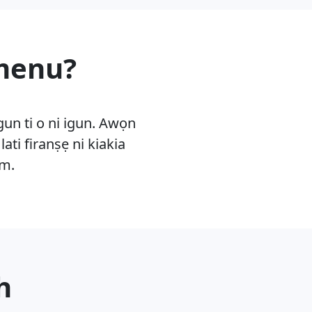
omenu?
gun ti o ni igun. Awọn
ati firanṣẹ ni kiakia
om.
ch