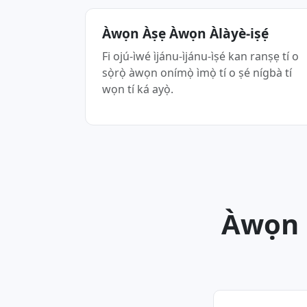
Àwọn Àṣẹ Àwọn Àlàyè-iṣẹ́
Fi ojú-ìwé ìjánu-ìjánu-ìṣé kan ranṣẹ tí o
sọ̀rọ̀ àwọn onímọ̀ ìmọ̀ tí o ṣé nígbà tí
wọn tí ká ayọ̀.
Àwọn 