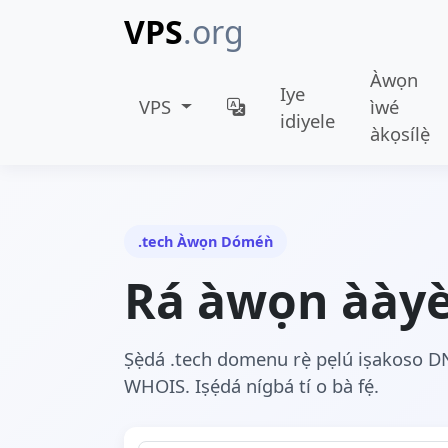
VPS
.org
Àwọn
Iye
VPS
ìwé
idiyele
àkọsílẹ̀
.tech Àwọn Dóméǹ
Rá àwọn ààyè
Ṣẹ̀dá .tech domenu rẹ̀ pẹlú iṣakoso D
WHOIS. Iṣẹ́dá nígbá tí o bà fẹ́.