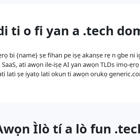
idi ti o fi yan a .tech d
-ẹrọ bi {name} ṣe fihan pe iṣẹ akanṣe rẹ n gbe ni i
 SaaS, ati awọn ile-iṣẹ AI yan awọn TLDs imọ-ẹrọ l
ati lati ṣe iyatọ lati okun ti awọn orukọ generic.c
̀wọn Ìlò tí a lò fun .te