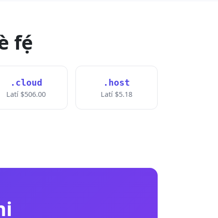
̀ fẹ́
.cloud
.host
Latí $506.00
Latí $5.18
ni