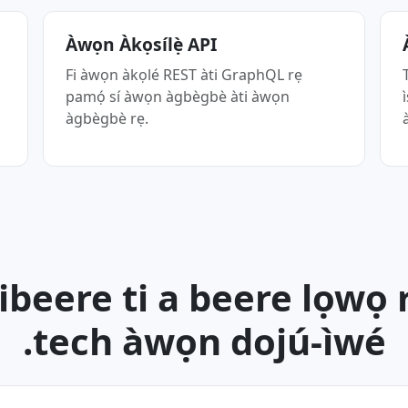
Àwọn Àkọsílẹ̀ API
Fi àwọn àkọlé REST àti GraphQL rẹ
T
pamọ́ sí àwọn àgbègbè àti àwọn
i
àgbègbè rẹ.
ibeere ti a beere lọwọ r
.tech àwọn dojú-ìwé