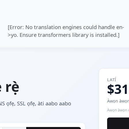
[Error: No translation engines could handle en-
>yo. Ensure transformers library is installed.]
LATÍ
 rẹ̀
$31
Àwọn àwọn 
NS ọfẹ, SSL ọfẹ, àti aabo aabo
Àwọn àwọn ow