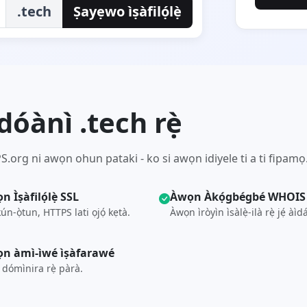
.tech
Ṣayẹwo ìṣàfilọ́lẹ̀
́ànì .tech rẹ̀
.org ni awọn ohun pataki - ko si awọn idiyele ti a ti fipamọ
n Ìṣàfilọ́lẹ̀ SSL
Àwọn Àkọ́gbégbé WHOIS
kún-ọ̀tun, HTTPS lati ọjọ́ kẹtà.
Àwọn ìròyìn ìsàlẹ̀-ilà rẹ̀ jẹ́ àìd
n àmì-ìwé ìṣàfarawé
i dómìnira rẹ̀ pàrà.