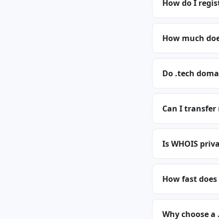
How do I regis
How much does
Do .tech doma
Can I transfer
Is WHOIS priva
How fast does 
Why choose a 