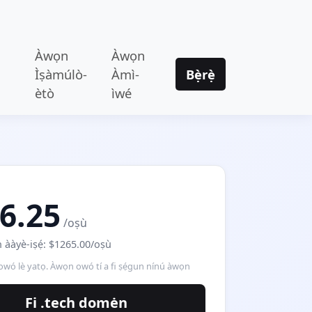
Àwọn
Àwọn
Ìṣàmúlò-
Àmì-
Bẹ̀rẹ̀
ètò
ìwé
6.25
/oṣù
ààyè-iṣẹ́: $1265.00/oṣù
ó lè yatọ. Àwọn owó tí a fi ṣẹ́gun nínú àwọn
Fi .tech domėn