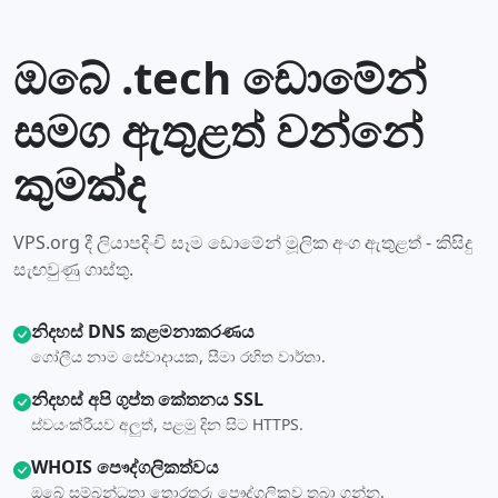
ඔබේ .tech ඩොමේන්
සමග ඇතුළත් වන්නේ
කුමක්ද
VPS.org දී ලියාපදිංචි සෑම ඩොමේන් මූලික අංග ඇතුළත් - කිසිදු
සැඟවුණු ගාස්තු.
නිදහස් DNS කළමනාකරණය
ගෝලීය නාම සේවාදායක, සීමා රහිත වාර්තා.
නිදහස් අපි ගුප්ත කේතනය SSL
ස්වයංක්රීයව අලුත්, පළමු දින සිට HTTPS.
WHOIS පෞද්ගලිකත්වය
ඔබේ සම්බන්ධතා තොරතුරු පෞද්ගලිකව තබා ගන්න.