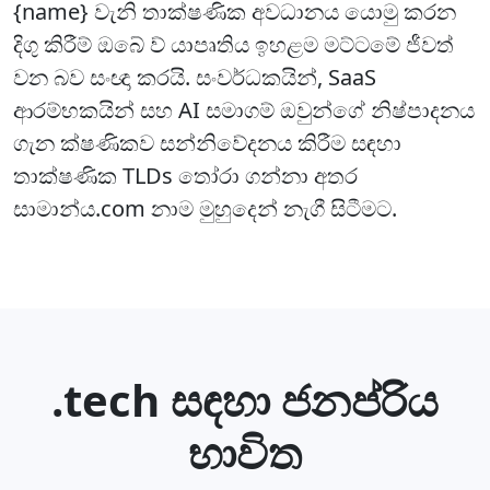
{name} වැනි තාක්ෂණික අවධානය යොමු කරන
දිගු කිරීම් ඔබේ ව් යාපෘතිය ඉහළම මට්ටමේ ජීවත්
වන බව සංඥා කරයි. සංවර්ධකයින්, SaaS
ආරම්භකයින් සහ AI සමාගම් ඔවුන්ගේ නිෂ්පාදනය
ගැන ක්ෂණිකව සන්නිවේදනය කිරීම සඳහා
තාක්ෂණික TLDs තෝරා ගන්නා අතර
සාමාන්ය.com නාම මුහුදෙන් නැගී සිටීමට.
.tech සඳහා ජනප්රිය
භාවිත