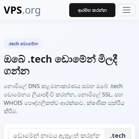
VPS
.org
ආරම්භ කරන්න
.tech ඩොමේන
ඔබේ .tech ඩොමේන් මිලදී
ගන්න
නොමිලේ DNS කළමනාකරණය සමඟ ඔබේ .tech
ඩොමේනය ලියාපදිංචි කරන්න, නොමිලේ SSL, සහ
WHOIS පෞද්ගලිකත්ව ආරක්ෂාව. ක්ෂණික සක්රීය
කිරීම.
.tech