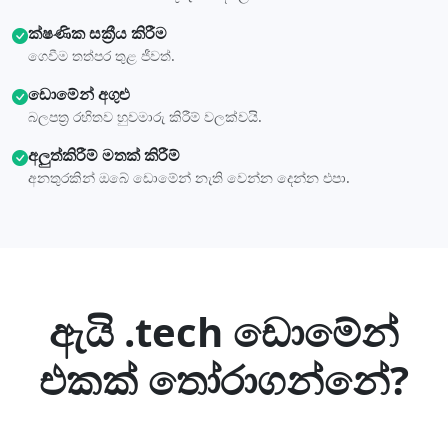
ක්ෂණික සක්‍රීය කිරීම
ගෙවීම තත්පර තුළ ජීවත්.
ඩොමේන් අගුළු
බලපත්‍ර රහිතව හුවමාරු කිරීම් වලක්වයි.
අලුත්කිරීම් මතක් කිරීම්
අනතුරකින් ඔබේ ඩොමේන් නැති වෙන්න දෙන්න එපා.
ඇයි .tech ඩොමේන්
එකක් තෝරාගන්නේ?