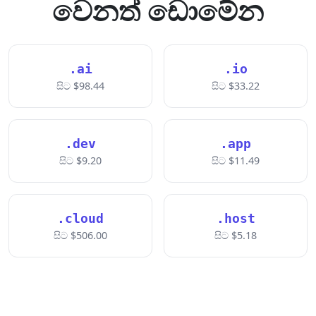
වෙනත් ඩොමේන
.ai
.io
සිට $98.44
සිට $33.22
.dev
.app
සිට $9.20
සිට $11.49
.cloud
.host
සිට $506.00
සිට $5.18