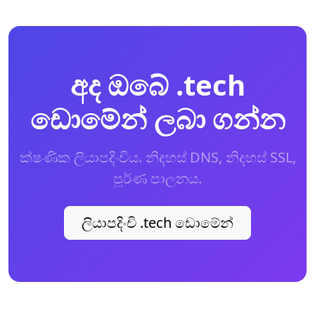
අද ඔබේ .tech
ඩොමේන් ලබා ගන්න
ක්ෂණික ලියාපදිංචිය. නිදහස් DNS, නිදහස් SSL,
පූර්ණ පාලනය.
ලියාපදිංචි .tech ඩොමේන්