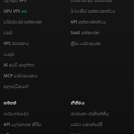
වලාකුළු VPS
පොරොන්දුව සත්කාරක
GPU VPS
ඊ-වාණිජ සත්කාරකත්වය
නව
වර්ඩ්ප්රෙස් සත්කාරක
API සත්කාරකත්වය
වසම්
SaaS සත්කාරක
VPS ස්ථාපනය
ක්‍රීඩා සේවාදායක
යෙදුම්
AI අඩවි සාදන්නා
MCP සේවාදායකය
අනුබද්ධිතයන්
සම්පත්
නීතිමය
මාර්ගෝපදේශ
රහස්යතා ප්රතිපත්තිය
API ලේඛනගත කිරීම
සේවා කොන්දේසි