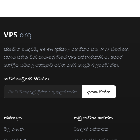
VPS
.org
ක්ෂණික යෙදවීම, 99.9% අතිකාල සහතිකය සහ 24/7 විශේෂඥ
සහාය සහිත ව්‍යවසාය-ශ්‍රේණියේ VPS සත්කාරකත්වය. අපගේ
ගෝලීය යටිතල පහසුකම් සමඟ ඔබේ යෙදුම් බලගන්වන්න.
යාවත්කාලීනව සිටින්න
දායක වන්න
නිෂ්පාදන
නඩු භාවිතා කරන්න
මිල ගණන්
බ්ලොග් සත්කාරක