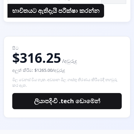
භාවිතයට ඇතිදැයි පරීක්ෂා කරන්න
සිට
$316.25
/අවුරුදු
අලුත් කිරීම: $1265.00/අවුරුදු
මිල වෙනස් විය හැක. අවසාන මිල ගාස්තු තීරණය කිරීමේදී තහවුරු
කර ඇත.
ලියාපදිංචි .tech ඩොමේන්