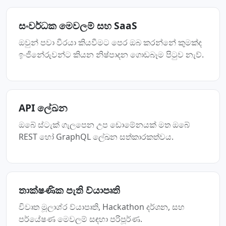
සංවර්ධක මෙවලම් සහ SaaS
ඔවුන් පවා වීරයා කියවීමට පෙර ඔබ කරන්නේ කුමක්ද
ඉංජිනේරුවන්ට කියන නිෂ්පාදන ගොඩබෑම පිටුව නැව්.
API ලේඛන
ඔබේ ස්ටැක් ගැලපෙන උප ඩොමේනයක් මත ඔබේ
REST හෝ GraphQL ලේඛන සත්කාරකත්වය.
තාක්ෂණික පැති ව්යාපෘති
විවෘත මූලාශ්ර ව්යාපෘති, Hackathon දර්ශන, සහ
පර්යේෂණ මෙවලම් සඳහා පරිපූර්ණ.