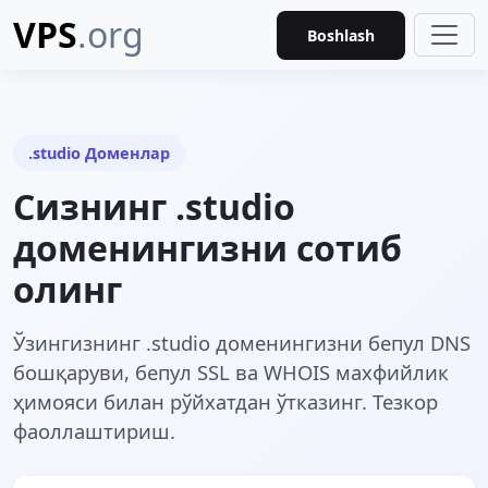
VPS
.org
Boshlash
.studio Доменлар
Сизнинг .studio
доменингизни сотиб
олинг
Ўзингизнинг .studio доменингизни бепул DNS
бошқаруви, бепул SSL ва WHOIS махфийлик
ҳимояси билан рўйхатдан ўтказинг. Тезкор
фаоллаштириш.