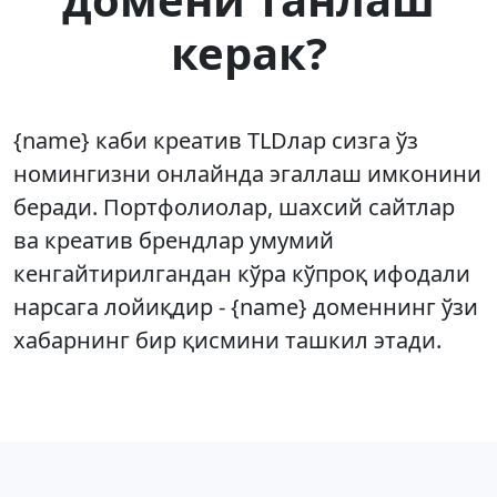
керак?
{name} каби креатив TLDлар сизга ўз
номингизни онлайнда эгаллаш имконини
беради. Портфолиолар, шахсий сайтлар
ва креатив брендлар умумий
кенгайтирилгандан кўра кўпроқ ифодали
нарсага лойиқдир - {name} доменнинг ўзи
хабарнинг бир қисмини ташкил этади.