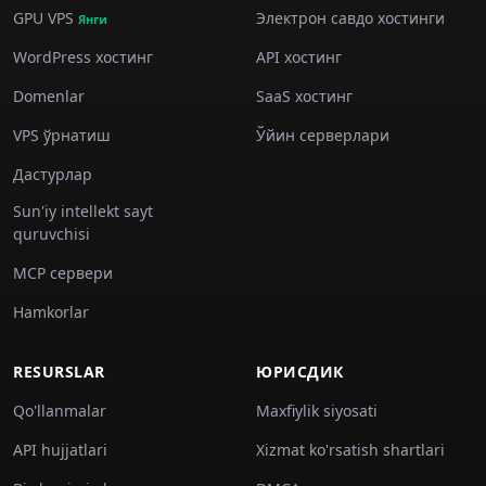
GPU VPS
Электрон савдо хостинги
Янги
WordPress хостинг
API хостинг
Domenlar
SaaS хостинг
VPS ўрнатиш
Ўйин серверлари
Дастурлар
Sun'iy intellekt sayt
quruvchisi
MCP сервери
Hamkorlar
RESURSLAR
ЮРИСДИК
Qo'llanmalar
Maxfiylik siyosati
API hujjatlari
Xizmat ko'rsatish shartlari