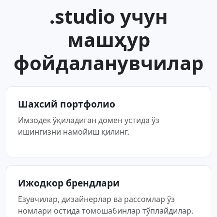
.studio учун
машҳур
фойдаланувчилар
Шахсий портфолио
Имзодек ўқиладиган домен устида ўз
ишингизни намойиш қилинг.
Ижодкор брендлари
Ёзувчилар, дизайнерлар ва рассомлар ўз
номлари остида томошабинлар тўплайдилар.