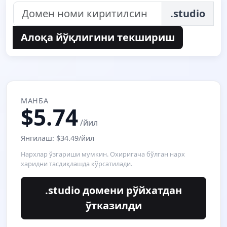
.studio
Алоқа йўқлигини текшириш
МАНБА
$5.74
/йил
Янгилаш: $34.49/йил
Нархлар ўзгариши мумкин. Охиригача бўлган нарх
харидни тасдиқлашда кўрсатилади.
.studio домени рўйхатдан
ўтказилди