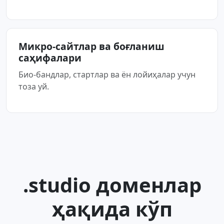
Микро-сайтлар ва боғланиш
саҳифалари
Био-бандлар, стартлар ва ён лойиҳалар учун
тоза уй.
.studio доменлар
ҳақида кўп