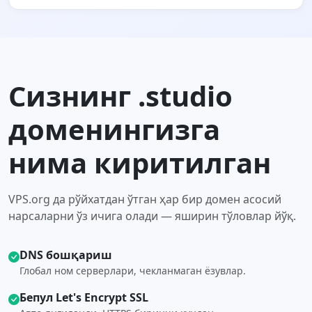
Сизнинг .studio
доменингизга
нима киритилган
VPS.org да рўйхатдан ўтган ҳар бир домен асосий
нарсаларни ўз ичига олади — яширин тўловлар йўқ.
DNS бошқариш
Глобал ном серверлари, чекланмаган ёзувлар.
Бепул Let's Encrypt SSL