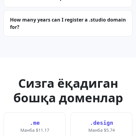
How many years can I register a .studio domain
for?
Сизга ёқадиган
бошқа доменлар
.me
.design
Манба $11.17
Манба $5.74