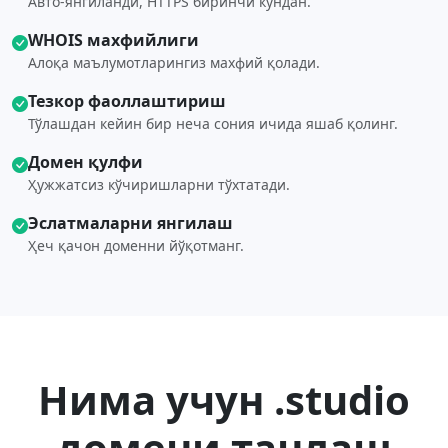
Авто-янгиланди, HTTPS биринчи кундан.
WHOIS махфийлиги
Алоқа маълумотларингиз махфий қолади.
Тезкор фаоллаштириш
Тўлашдан кейин бир неча сония ичида яшаб қолинг.
Домен қулфи
Ҳужжатсиз кўчиришларни тўхтатади.
Эслатмаларни янгилаш
Ҳеч қачон доменни йўқотманг.
Нима учун .studio
домени танлаш