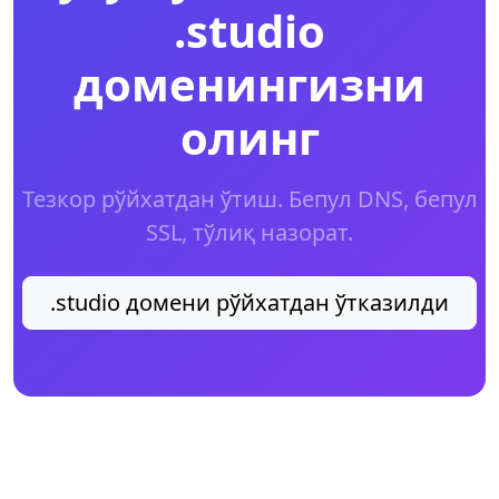
.studio
доменингизни
олинг
Тезкор рўйхатдан ўтиш. Бепул DNS, бепул
SSL, тўлиқ назорат.
.studio домени рўйхатдан ўтказилди