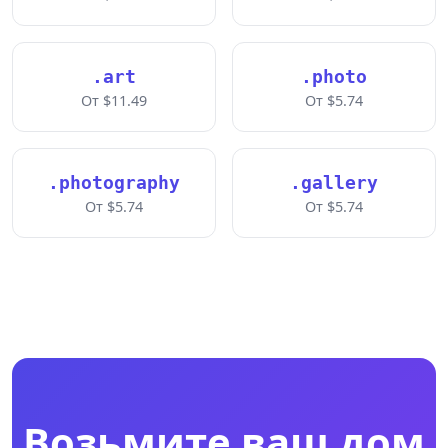
.art
.photo
От $11.49
От $5.74
.photography
.gallery
От $5.74
От $5.74
Возьмите ваш дом