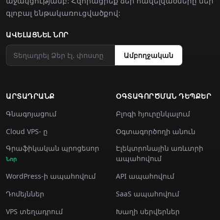
աջակցությամբ: Հզորացրեք ձեր հավելվածները մեր
գլոբալ ենթակառուցվածքով:
ԱՎԵԼԱՑՆԵԼ ՆՈՐ
Ամբողջական
ԱՐՏԱԴՐԱՆՔ
ՕԳՏԱԳՈՐԾՄԱՆ ԴԵՊՔԵՐ
Գնագոյացում
Բլոգի հյուրընկալում
Cloud VPS- ը
Օգտագործողի անուն
Գրաֆիկական պրոցեսոր
Էլեկտրոնային առևտրի
ապահովում
Նոր
WordPress-ի ապահովում
API ապահովում
Դոմեյններ
SaaS ապահովում
VPS տեղադրում
Խաղի սերվերներ