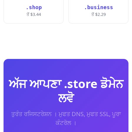
.shop
.business
ਤੋਂ $3.44
ਤੋਂ $2.29
ਅੱਜ ਆਪਣਾ .store ਡੋਮੇਨ
ਲਵੋ
ਤੁਰੰਤ ਰਜਿਸਟਰੇਸ਼ਨ । ਮੁਫਤ DNS, ਮੁਫਤ SSL, ਪੂਰਾ
ਕੰਟਰੋਲ ।