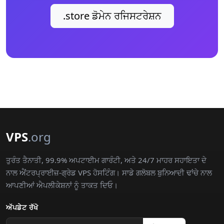
.store ਡੋਮੇਨ ਰਜਿਸਟਰੇਸ਼ਨ
VPS
.org
ਤੁਰੰਤ ਤੈਨਾਤੀ, 99.9% ਅਪਟਾਈਮ ਗਾਰੰਟੀ, ਅਤੇ 24/7 ਮਾਹਰ ਸਹਾਇਤਾ ਦੇ
ਨਾਲ ਐਂਟਰਪ੍ਰਾਈਜ਼-ਗ੍ਰੇਡ VPS ਹੋਸਟਿੰਗ। ਸਾਡੇ ਗਲੋਬਲ ਬੁਨਿਆਦੀ ਢਾਂਚੇ ਨਾਲ
ਆਪਣੀਆਂ ਐਪਲੀਕੇਸ਼ਨਾਂ ਨੂੰ ਤਾਕਤ ਦਿਓ।
ਅੱਪਡੇਟ ਰੱਖੋ