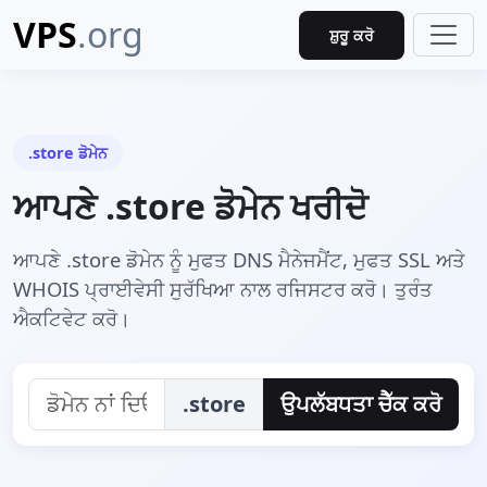
VPS
.org
ਸ਼ੁਰੂ ਕਰੋ
.store ਡੋਮੇਨ
ਆਪਣੇ .store ਡੋਮੇਨ ਖਰੀਦੋ
ਆਪਣੇ .store ਡੋਮੇਨ ਨੂੰ ਮੁਫਤ DNS ਮੈਨੇਜਮੈਂਟ, ਮੁਫਤ SSL ਅਤੇ
WHOIS ਪ੍ਰਾਈਵੇਸੀ ਸੁਰੱਖਿਆ ਨਾਲ ਰਜਿਸਟਰ ਕਰੋ। ਤੁਰੰਤ
ਐਕਟਿਵੇਟ ਕਰੋ।
.store
ਉਪਲੱਬਧਤਾ ਚੈੱਕ ਕਰੋ