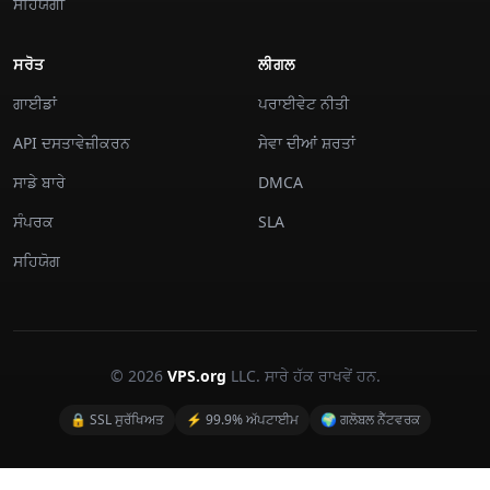
ਸਹਿਯੋਗੀ
ਸਰੋਤ
ਲੀਗਲ
ਗਾਈਡਾਂ
ਪਰਾਈਵੇਟ ਨੀਤੀ
API ਦਸਤਾਵੇਜ਼ੀਕਰਨ
ਸੇਵਾ ਦੀਆਂ ਸ਼ਰਤਾਂ
ਸਾਡੇ ਬਾਰੇ
DMCA
ਸੰਪਰਕ
SLA
ਸਹਿਯੋਗ
© 2026
VPS.org
LLC. ਸਾਰੇ ਹੱਕ ਰਾਖਵੇਂ ਹਨ.
🔒 SSL ਸੁਰੱਖਿਅਤ
⚡ 99.9% ਅੱਪਟਾਈਮ
🌍 ਗਲੋਬਲ ਨੈੱਟਵਰਕ