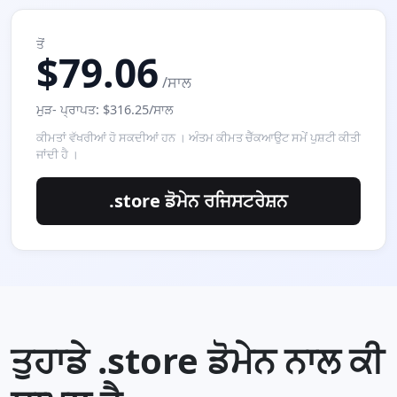
ਤੋਂ
$79.06
/ਸਾਲ
ਮੁੜ- ਪ੍ਰਾਪਤ: $316.25/ਸਾਲ
ਕੀਮਤਾਂ ਵੱਖਰੀਆਂ ਹੋ ਸਕਦੀਆਂ ਹਨ । ਅੰਤਮ ਕੀਮਤ ਚੈੱਕਆਉਟ ਸਮੇਂ ਪੁਸ਼ਟੀ ਕੀਤੀ
ਜਾਂਦੀ ਹੈ ।
.store ਡੋਮੇਨ ਰਜਿਸਟਰੇਸ਼ਨ
ਤੁਹਾਡੇ .store ਡੋਮੇਨ ਨਾਲ ਕੀ