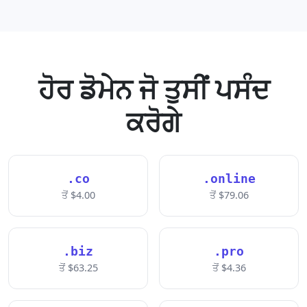
ਹੋਰ ਡੋਮੇਨ ਜੋ ਤੁਸੀਂ ਪਸੰਦ
ਕਰੋਗੇ
.co
.online
ਤੋਂ $4.00
ਤੋਂ $79.06
.biz
.pro
ਤੋਂ $63.25
ਤੋਂ $4.36