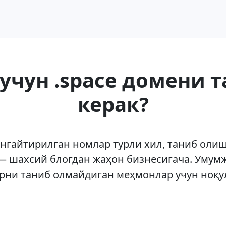
учун .space домени 
керак?
енгайтирилган номлар турли хил, таниб олиш
— шахсий блогдан жаҳон бизнесигача. Умум
рни таниб олмайдиган меҳмонлар учун ноқ