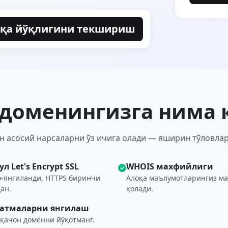
қа йўқлигини текшириш
e доменингизга нима
ен асосий нарсаларни ўз ичига олади — яширин тўловлар
ул Let's Encrypt SSL
WHOIS махфийлиги
о-янгиланди, HTTPS биринчи
Алоқа маълумотларингиз м
ан.
қолади.
латмаларни янгилаш
 қачон доменни йўқотманг.