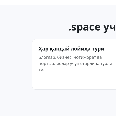
.space 
Ҳар қандай лойиҳа тури
Блоглар, бизнес, нотижорат ва
портфолиолар учун етарлича турли
хил.