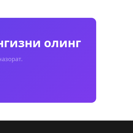
нгизни олинг
назорат.