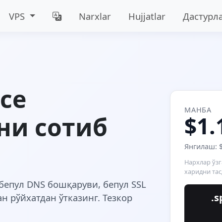
VPS
Narxlar
Hujjatlar
Дастурл
ce
МАНБА
ни сотиб
$1.
Янгилаш: 
Нархлар ўз
харидни тас
бепул DNS бошқаруви, бепул SSL
.
 рўйхатдан ўтказинг. Тезкор