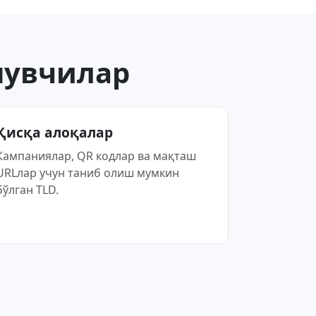
нувчилар
Қисқа алоқалар
Кампаниялар, QR кодлар ва мақташ
URLлар учун таниб олиш мумкин
бўлган TLD.