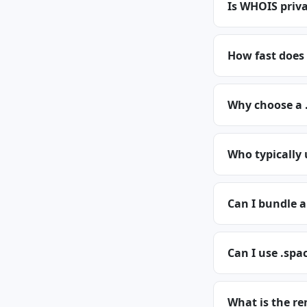
Is WHOIS priva
How fast does 
Why choose a 
Who typically
Can I bundle 
Can I use .spa
What is the re