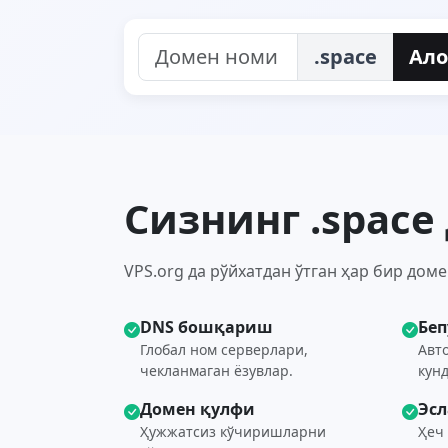
.space
Ало
Сизнинг .spac
VPS.org да рўйхатдан ўтган ҳар бир дом
DNS бошқариш
Беп
Глобал ном серверлари,
Авт
чекланмаган ёзувлар.
кунд
Домен қулфи
Эс
Ҳужжатсиз кўчиришларни
Ҳеч