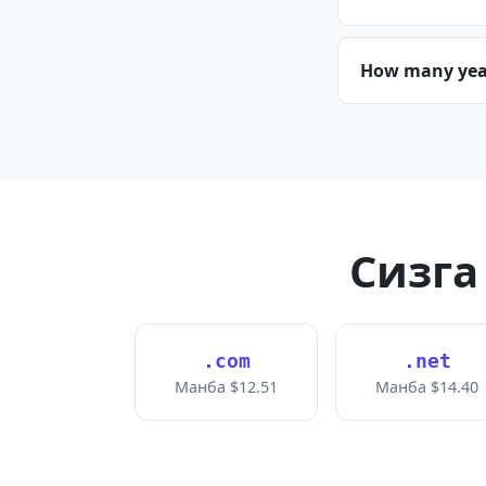
How many years
Сизга
.com
.net
Манба $12.51
Манба $14.40