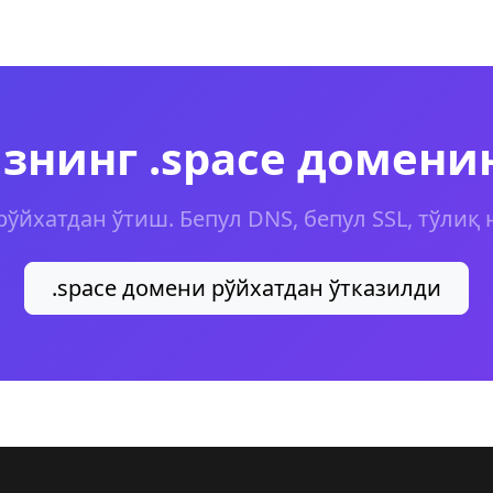
изнинг .space домени
рўйхатдан ўтиш. Бепул DNS, бепул SSL, тўлиқ 
.space домени рўйхатдан ўтказилди