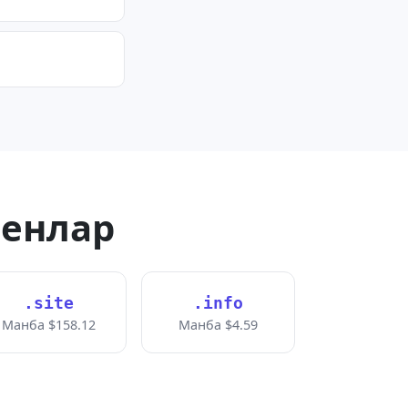
менлар
.site
.info
Манба $158.12
Манба $4.59