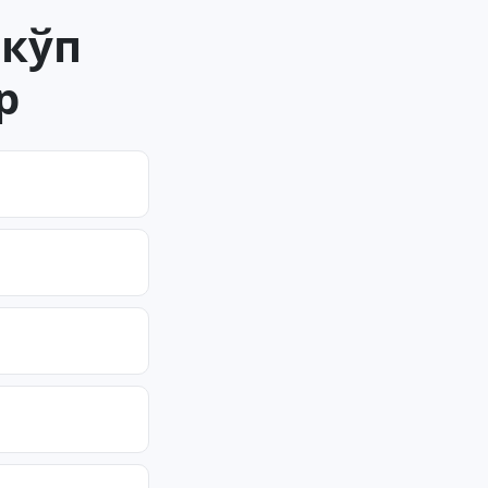
 кўп
р