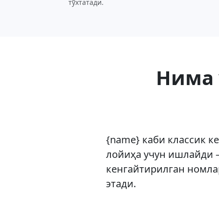
тўхтатади.
Нима 
{name} каби классик к
лойиҳа учун ишлайди 
кенгайтирилган номла
этади.