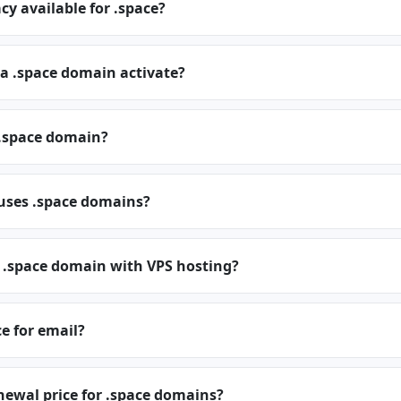
cy available for .space?
a .space domain activate?
.space domain?
 uses .space domains?
a .space domain with VPS hosting?
ce for email?
newal price for .space domains?