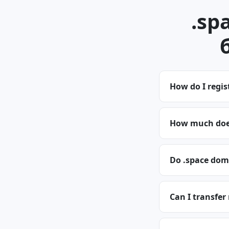
.sp
How do I regis
How much does
Do .space dom
Can I transfer