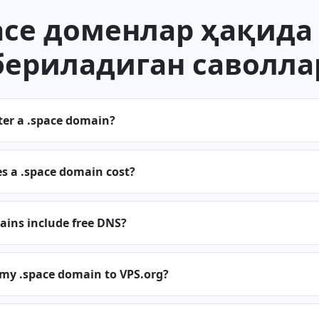
ace доменлар ҳақида
бериладиган саволла
ter a .space domain?
 a .space domain cost?
ains include free DNS?
 my .space domain to VPS.org?