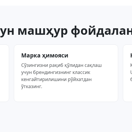
учун машҳур фойдала
Марка ҳимояси
Сўзингизни рақиб қўлидан сақлаш
учун брендингизнинг классик
кенгайтирилишини рўйхатдан
ўтказинг.