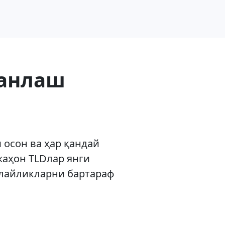
танлаш
 осон ва ҳар қандай
жаҳон TLDлар янги
улайликларни бартараф