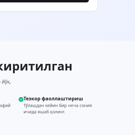
 киритилган
 йўқ.
Тезкор фаоллаштириш
ахфий
Тўлашдан кейин бир неча сония
ичида яшаб қолинг.