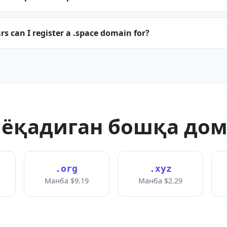
 can I register a .space domain for?
 ёқадиган бошқа до
.org
.xyz
Манба $9.19
Манба $2.29