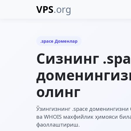
VPS
.org
.space Доменлар
Сизнинг .spa
доменингиз
олинг
Ўзингизнинг .space доменингизни 
ва WHOIS махфийлик ҳимояси билан
фаоллаштириш.