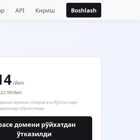
ар
API
Кириш
Boshlash
14
/йил
$22.99/йил
гариши мумкин. Охиригача бўлган нарх
диқлашда кўрсатилади.
space домени рўйхатдан
ўтказилди