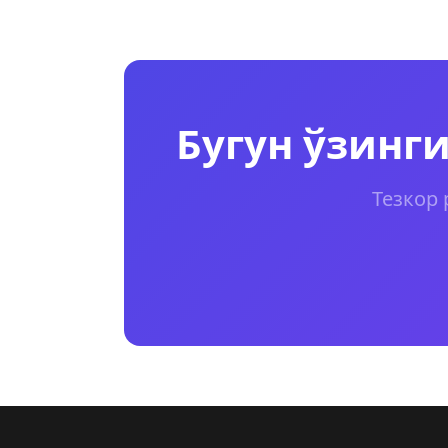
Бугун ўзинг
Тезкор 