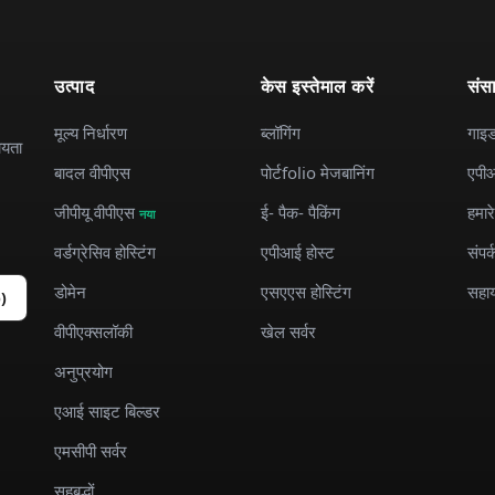
उत्पाद
केस इस्तेमाल करें
संस
मूल्य निर्धारण
ब्लॉगिंग
गाइ
ायता
बादल वीपीएस
पोर्टfolio मेजबानिंग
एपीआ
जीपीयू वीपीएस
ई- पैक- पैकिंग
हमारे 
नया
वर्डग्रेसिव होस्टिंग
एपीआई होस्ट
संपर्
डोमेन
एसएएस होस्टिंग
सहा
b)
वीपीएक्सलॉकी
खेल सर्वर
अनुप्रयोग
एआई साइट बिल्डर
एमसीपी सर्वर
सहबद्धों