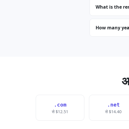
What is the re
How many years
अ
.com
.net
से $12.51
से $14.40