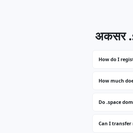
अकसर .sp
How do I regis
How much does
Do .space dom
Can I transfer