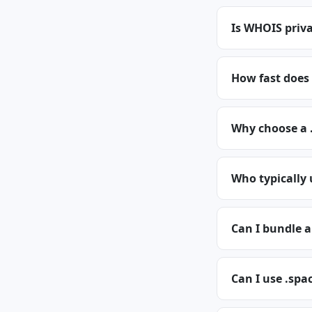
Is WHOIS priva
How fast does 
Why choose a 
Who typically
Can I bundle 
Can I use .spa