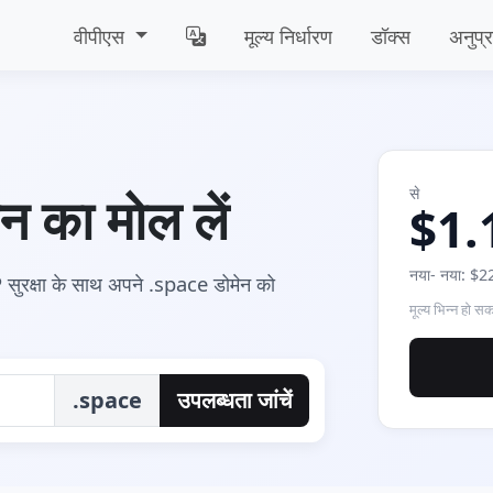
वीपीएस
मूल्य निर्धारण
डॉक्स
अनुप्
से
 का मोल लें
$1.
नया- नया: $22
ुरक्षा के साथ अपने .space डोमेन को
मूल्य भिन्‍न हो सक
.space
उपलब्धता जांचें