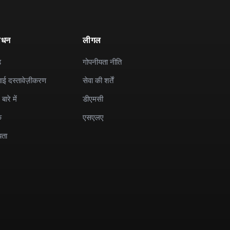
ाधन
लीगल
ड
गोपनीयता नीति
ई दस्तावेज़ीकरण
सेवा की शर्तें
बारे में
डीएमसी
क
एसएलए
यता