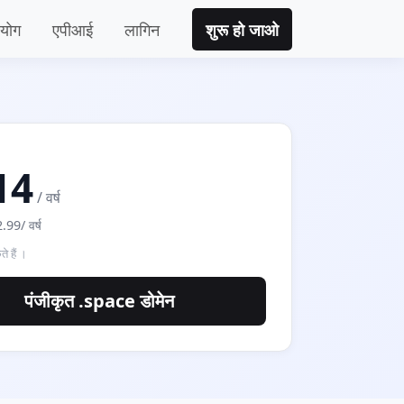
रयोग
एपीआई
लागिन
शुरू हो जाओ
14
/ वर्ष
.99/ वर्ष
ते हैं ।
पंजीकृत .space डोमेन