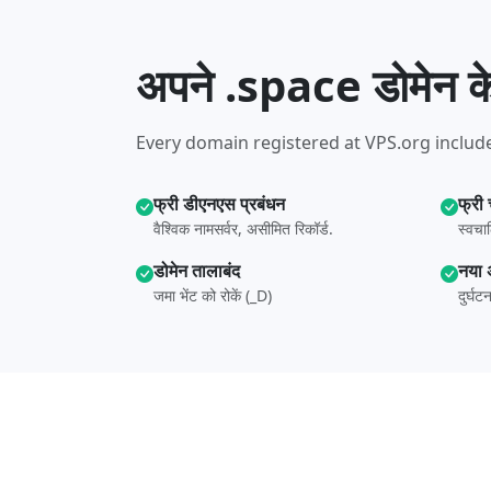
अपने .space डोमेन के
Every domain registered at VPS.org include
फ्री डीएनएस प्रबंधन
फ्री
वैश्विक नामसर्वर, असीमित रिकॉर्ड.
स्वचा
डोमेन तालाबंद
नया 
जमा भेंट को रोकें (_D)
दुर्घ