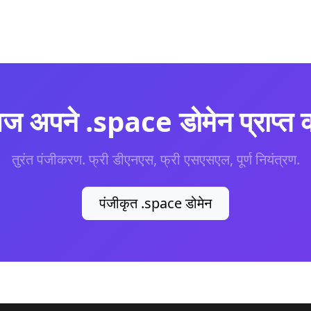
 अपने .space डोमेन प्राप्त क
तुरंत पंजीकरण. फ्री डीएनएस, फ्री एसएसएल, पूर्ण नियंत्रण.
पंजीकृत .space डोमेन