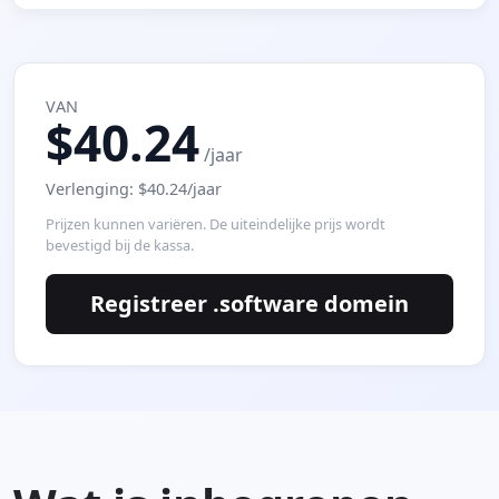
VAN
$40.24
/jaar
Verlenging: $40.24/jaar
Prijzen kunnen variëren. De uiteindelijke prijs wordt
bevestigd bij de kassa.
Registreer .software domein