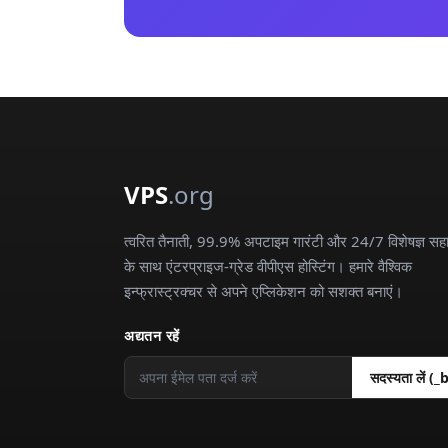
VPS
.org
त्वरित तैनाती, 99.9% अपटाइम गारंटी और 24/7 विशेषज्ञ सह
के साथ एंटरप्राइज-ग्रेड वीपीएस होस्टिंग। हमारे वैश्विक
इन्फ्रास्ट्रक्चर से अपने एप्लिकेशन को सशक्त बनाएं।
अद्यतन रहें
सदस्यता लें (_