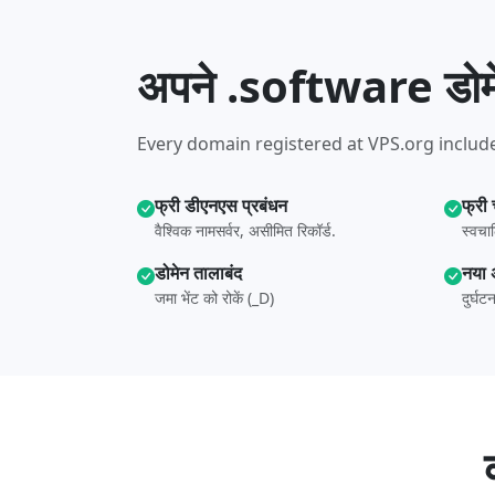
अपने .software डोमेन
Every domain registered at VPS.org include
फ्री डीएनएस प्रबंधन
फ्री
वैश्विक नामसर्वर, असीमित रिकॉर्ड.
स्वचा
डोमेन तालाबंद
नया 
जमा भेंट को रोकें (_D)
दुर्घ