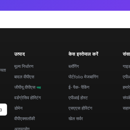
उत्पाद
केस इस्तेमाल करें
संस
मूल्य निर्धारण
ब्लॉगिंग
गाइ
ायता
बादल वीपीएस
पोर्टfolio मेजबानिंग
एपीआ
जीपीयू वीपीएस
ई- पैक- पैकिंग
हमारे 
नया
वर्डग्रेसिव होस्टिंग
एपीआई होस्ट
संपर्
डोमेन
एसएएस होस्टिंग
सहा
b)
वीपीएक्सलॉकी
खेल सर्वर
अनुप्रयोग