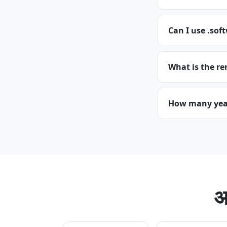
Can I use .sof
What is the re
How many years
अ