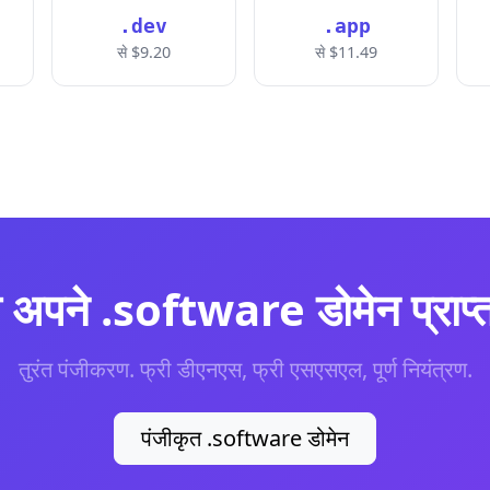
.dev
.app
से $9.20
से $11.49
अपने .software डोमेन प्राप्त 
तुरंत पंजीकरण. फ्री डीएनएस, फ्री एसएसएल, पूर्ण नियंत्रण.
पंजीकृत .software डोमेन