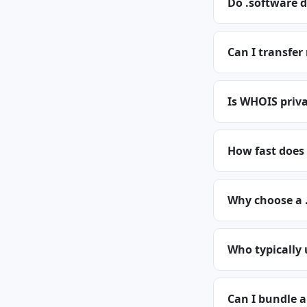
Do .software 
Can I transfer
Is WHOIS priva
How fast does
Why choose a 
Who typically
Can I bundle 