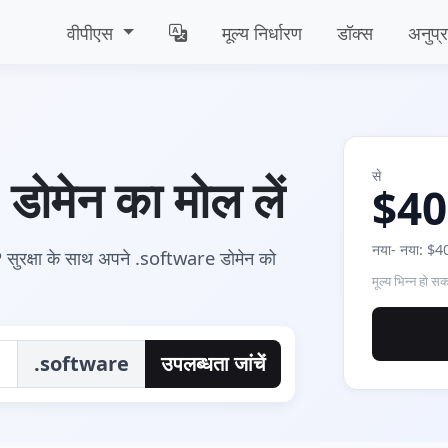
वीपीएस
मूल्य निर्धारण
डॉक्स
अनुप्
से
ोमेन का मोल लें
$40
नया- नया: $40
ुरक्षा के साथ अपने .software डोमेन को
मूल्य भिन्‍न हो सक
.software
उपलब्धता जांचें