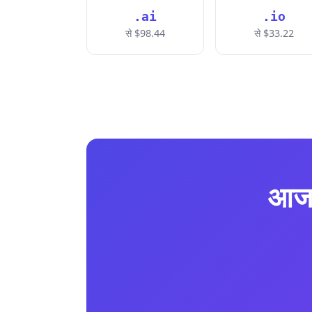
.ai
.io
से $98.44
से $33.22
आज 