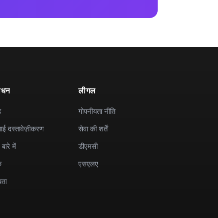
ाधन
लीगल
ड
गोपनीयता नीति
ई दस्तावेज़ीकरण
सेवा की शर्तें
बारे में
डीएमसी
क
एसएलए
यता