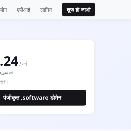
रयोग
एपीआई
लागिन
शुरू हो जाओ
.24
/ वर्ष
.24/ वर्ष
ते हैं ।
पंजीकृत .software डोमेन