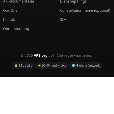
API-dokumentasie
Diensbepalings
Oor Ons
Constellation name (optional)
Kontak
SLA
Ondersteuning
© 2026
VPS.org
LLC. Alle regte voorbehou.
🔒 SSL Veilig
⚡ 99.9% bedryfstyd
🌍 Globale Netwerk