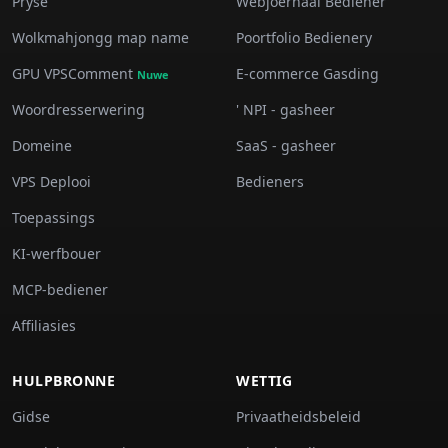
Pryse
Webjoernaal Bediener
Wolkmahjongg map name
Poortfolio Bedienery
GPU VPSComment
E-commerce Gasding
Nuwe
Woordresserwering
' NPI - gasheer
Domeine
SaaS - gasheer
VPS Deplooi
Bedieners
Toepassings
KI-werfbouer
MCP-bediener
Affiliasies
HULPBRONNE
WETTIG
Gidse
Privaatheidsbeleid