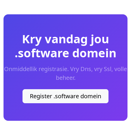
Kry vandag jou
.software domein
Onmiddellik registrasie. Vry Dns, vry Ssl, volle
beheer.
Register .software domein