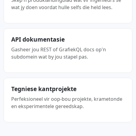
Skep'n produklandingblad wat vir ingenieurs sê
wat jy doen voordat hulle selfs die held lees.
API dokumentasie
Gasheer jou REST of GrafiekQL docs op'n
subdomein wat by jou stapel pas.
Tegniese kantprojekte
Perfeksioneel vir oop-bou projekte, krametonde
en eksperimentele gereedskap.