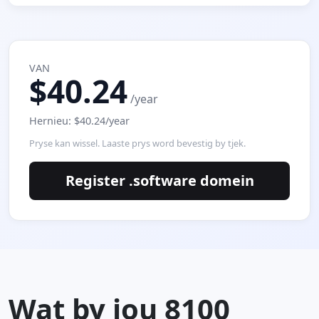
VAN
$40.24
/year
Hernieu: $40.24/year
Pryse kan wissel. Laaste prys word bevestig by tjek.
Register .software domein
Wat by jou 8100