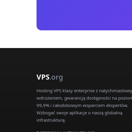
VPS
.org
Hosting VPS klasy enterprise z natychmiasto
wdrożeniem, gwarancją dostępności na pozio
99,9% i całodobowym wsparciem ekspertów.
Wzbogać swoje aplikacje o naszą globalną
infrastrukturę.