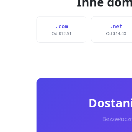
Inne dom
.com
.net
Od $12.51
Od $14.40
Dostani
Bezzwłoczn