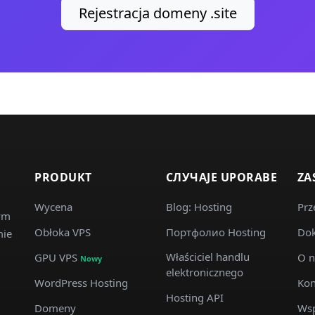
Rejestracja domeny .site
PRODUKT
СЛУЧАJE UPORABE
ZA
Wycena
Blog: Hosting
Prz
wym
Obłoka VPS
Портфолио Hosting
Dok
mie
Właściciel handlu
GPU VPS
O n
Nowy
elektronicznego
WordPress Hosting
Kon
Hosting API
Domeny
Wsp