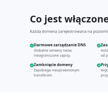
Co jest włączon
Każda domena zarejestrowana na poziomie
Darmowe zarządzanie DNS
Zas
Globalne serwery nazw,
Aut
nieograniczone zapisy.
od p
Zamknięcie domeny
Prz
Zapobiega nieuprawnionym
Nigd
transferom.
prz