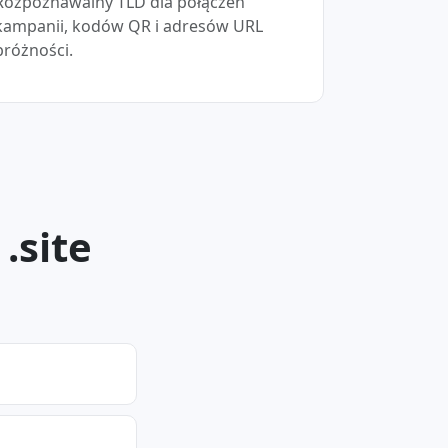
Rozpoznawalny TLD dla połączeń
kampanii, kodów QR i adresów URL
próżności.
.site