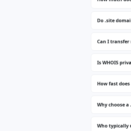
Do .site domai
Can I transfer
Is WHOIS privac
How fast does 
Why choose a 
Who typically 