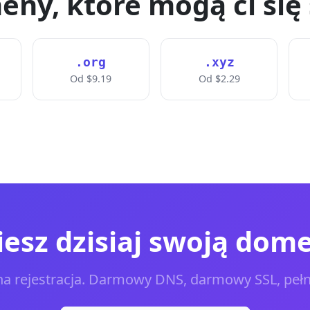
eny, które mogą ci się
.org
.xyz
Od $9.19
Od $2.29
esz dzisiaj swoją dome
a rejestracja. Darmowy DNS, darmowy SSL, pełn