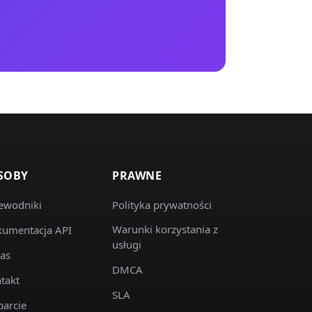
SOBY
PRAWNE
ewodniki
Polityka prywatności
Warunki korzystania z
umentacja API
usługi
as
DMCA
takt
SLA
arcie