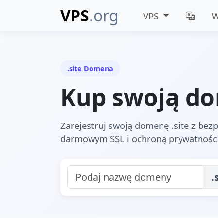
VPS
.org
VPS
W
.site Domena
Kup swoją do
Zarejestruj swoją domenę .site z be
darmowym SSL i ochroną prywatnośc
.