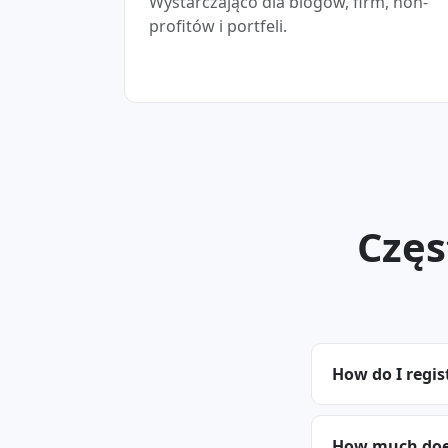
Wystarczająco dla blogów, firm, non-
profitów i portfeli.
Częs
How do I regis
How much does