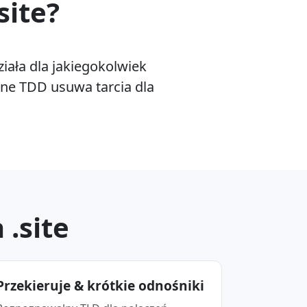
site?
iała dla jakiegokolwiek
lne TDD usuwa tarcia dla
.site
Przekieruje & krótkie odnośniki