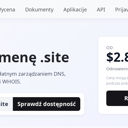
ycena
Dokumenty
Aplikacije
API
Prija
OD
menę .site
$2.
Odnowienie
zpłatnym zarządzaniem DNS,
Ceny mogą si
i WHOIS.
podczas pobi
R
site
Sprawdź dostępność