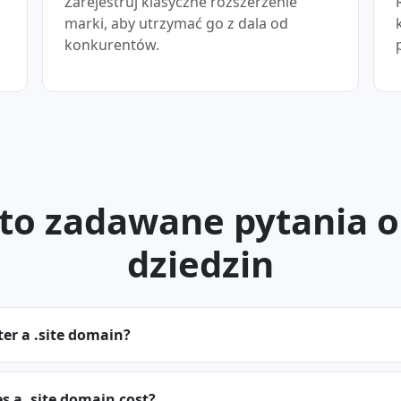
Zarejestruj klasyczne rozszerzenie
marki, aby utrzymać go z dala od
konkurentów.
to zadawane pytania o 
dziedzin
ter a .site domain?
 a .site domain cost?