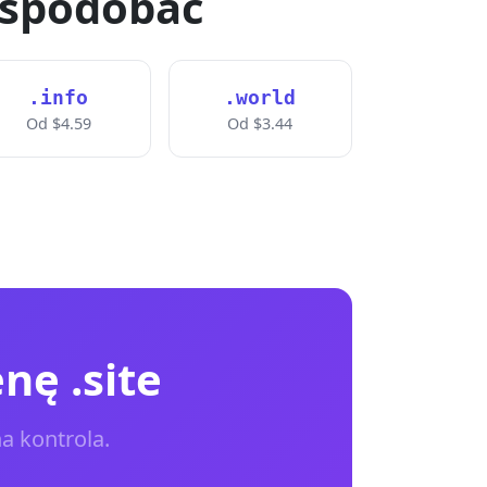
 spodobać
.info
.world
Od $4.59
Od $3.44
nę .site
a kontrola.