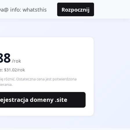
va@ info: whatsthis
Rozpocznij
88
/rok
: $31.02/rok
ę różnić. Ostateczna cena jest potwierdzona
erania.
ejestracja domeny .site