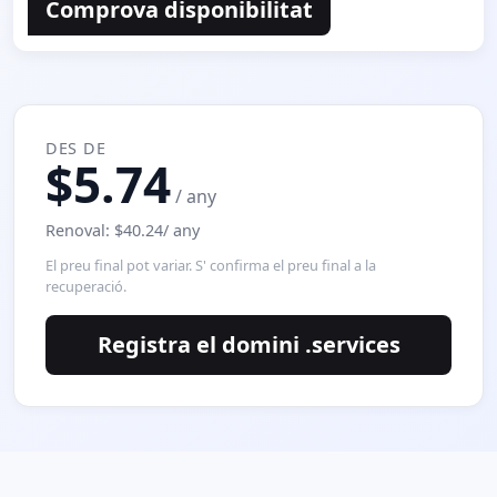
Comprova disponibilitat
DES DE
$5.74
/ any
Renoval: $40.24/ any
El preu final pot variar. S' confirma el preu final a la
recuperació.
Registra el domini .services