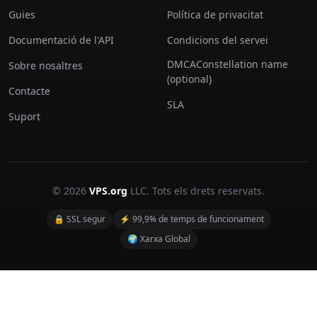
Guies
Política de privacitat
Documentació de l'API
Condicions del servei
DMCAConstellation name
Sobre nosaltres
(optional)
Contacte
SLA
Suport
© 2026
VPS.org
LLC. Tots els drets reservats.
🔒 SSL segur
⚡ 99,9% de temps de funcionament
🌍 Xarxa Global