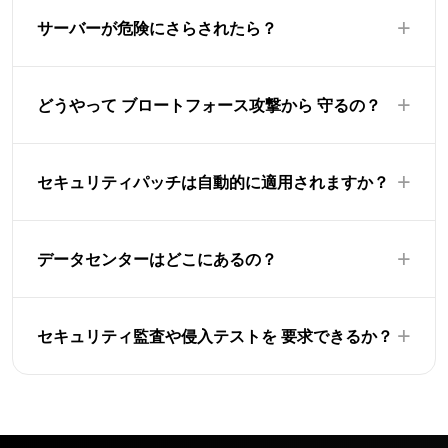
はい。VPS インスタンス間に公共のインターネットか
+
ョットを作成できます。
ら完全に隔離されたプライベートネットワークを作成
サーバーが危険にさらされたら？
できます。プライベートネットワークのトラフィック
は無料で、暗号化され、データセンターを離れませ
危険なサーバを検出した場合、すぐにネットワークか
+
ん。これはデータベースサーバや内部 API にとって理
ら隔離し、通知します。我々のサポートチームは、調
どうやって ブロートフォース攻撃から 守るの？
想的です。
査、クリーンバックアップからの復元、将来の攻撃に
対するサーバの強化を助けることができます。また、
私たちのサーバには、ブラウトフォース SSH の試みを
+
事件後のレポートも提供します。
ブロックするための fail2ban が予め設定されていま
セキュリティパッチは自動的に適用されますか？
す。何度もログインに失敗した場合、侵害 IP は自動的
にブロックされます。VPS.org アカウントに対して二重
私たちのOSイメージは最新のセキュリティパッチで定
+
認証を有効にして、SSH キーのみの認証を使用するこ
期的に更新されます。あなたは、実行中のサーバにア
データセンターはどこにあるの？
ともできます。
ップデートを適用する時期を完全にコントロールでき
ます。重要なパッチが利用可能になったときにセキュ
私たちのデータセンターは世界中の複数の地域に位置
+
リティアドバイスを送信し、制御パネルを通じてワン
しており、全ての施設は24時間の物理的セキュリテ
セキュリティ監査や侵入テストを 要求できるか？
クリックで更新するオプションを提供します。
ィ、生体認証アクセス制御、冗長電源、高度な火災防
止システムを備えています。VPSを展開するとき、好き
はい。自分の VPS インスタンスでセキュリティ評価と
なデータセンターの位置を選択できます。
侵入テストを行うことは歓迎します。我々の監視シス
テムがテストを攻撃としてフラグ付けしないように、