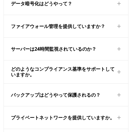
+
protection at no extra cost. Our infrastructure
データ暗号化はどうやって？
automatically detects and mitigates volumetric
attacks, SYN floods, and UDP amplification attacks.
私たちは転送中と待機中の両方の暗号化を提供しま
+
For advanced protection, we offer enhanced
す。すべてのネットワークトラフィックは TLS 1.3 で保
ファイアウォール管理を提供していますか？
mitigation that can handle attacks up to 1 Tbps.
護され、Lets Encrypt を通じて無料の SSL 証明書が含
まれています。ストレージボリュームは AES-256 暗号
はい。すべての VPS には設定可能なファイアウォール
+
化を使用して待機中のデータを保護します。SSH アク
が含まれており、コントロールパネルまたは API を通
サーバーは24時間監視されているのか？
セスはデフォルトで鍵ベースの認証を使用します。
して管理できます。ポート、プロトコル、IP アドレス
によってトラフィックを許可またはブロックするルー
はい、我々のインフラは24時間 自動化されたシステム
どのようなコンプライアンス基準をサポートして
+
ルを作成できます。デフォルトルールは SSH、HTTP、
によって監視されており、異常、侵入試み、性能問題
いますか。
HTTPS を除くすべての入力トラフィックをブロックし
を検出します。脅威が検出された場合、我々のセキュ
ます。
リティチームは直ちに警告され、数分以内に対応でき
私たちのインフラストラクチャは、GDPR、SOC 2、
+
ます。
HIPAAなどの一般的なコンプライアンス要求事項を満た
バックアップはどうやって保護されるの？
すために設計されています。データ処理契約、監査ロ
グ、データ居住オプションを提供します。特定のコン
すべてのバックアップは AES-256 で暗号化され、VPS
+
プライアンス文書については、私たちのチームに連絡
から別の物理的な場所に保存されます。自動バックア
プライベートネットワークを提供していますか。
してください。
ップは毎日実行され、7日間保持されます。また、コン
トロールパネルからいつでも暗号化されたスナップシ