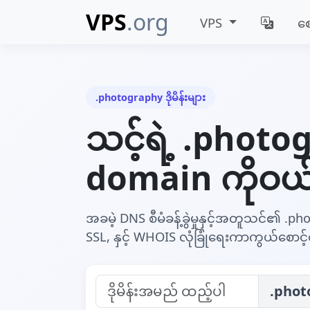
VPS
.org
VPS
ဈေ
.photography ဒိုမိန်းများ
သင့်ရဲ့ .phot
domain ကိုဝယ
အခမဲ့ DNS စီမံခန့်ခွဲမှုနှင့်အတူသင်၏ .phot
SSL, နှင့် WHOIS လုံခြုံရေးကာကွယ်စောင့်
.phot