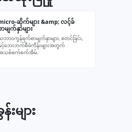
micro-ဆိုက်များ &amp; လင့်ခ်
စာမျက်နှာများ
သဘာဝကွန်ရက်စာမျက်နှာများ, စတင်ခြင်း,
နှင့်ဘေးဘက်စီမံကိန်းများအတွက်
အသစ်စက်စက်အိမ်.
်းများ