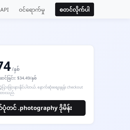
API
ဝင်ရောက်မှု
စတင်လိုက်ပါ
74
/နှစ်
ဆင်ခြင်း: $34.49/နှစ်
ကွဲပြားခြားနားနိုင်ပါတယ်. နောက်ဆုံးစျေးနှုန်း checkout
ထားသည်.
်ပုံတင် .photography ဒိုမိန်း