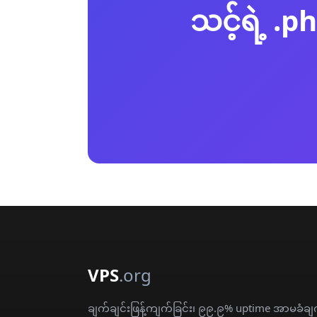
သင့်ရဲ့ 
VPS
.org
ချက်ချင်းဖြန့်ကျက်ခြင်း၊ ၉၉.၉% uptime အာမခံချ