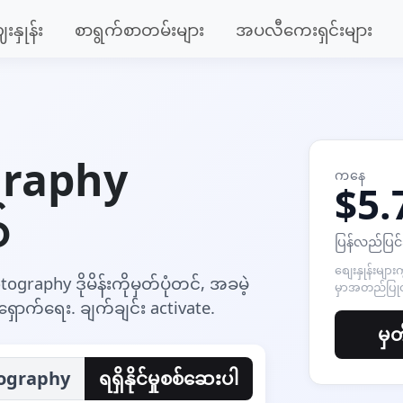
းနှုန်း
စာရွက်စာတမ်းများ
အပလီကေးရှင်းများ
ography
ကနေ
$5.
်
ပြန်လည်ပြင်
စျေးနှုန်းများ
ography ဒိုမိန်းကိုမှတ်ပုံတင်, အခမဲ့
မှာအတည်ပြု
ရှောက်ရေး. ချက်ချင်း activate.
မှတ
ography
ရရှိနိုင်မှုစစ်ဆေးပါ