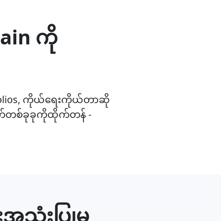
in ကို
folios, ကိုယ်ရေးကိုယ်တာဆို
်တစ်ခုခုကိုထိုက်တန် -
သုံးပြုမှု