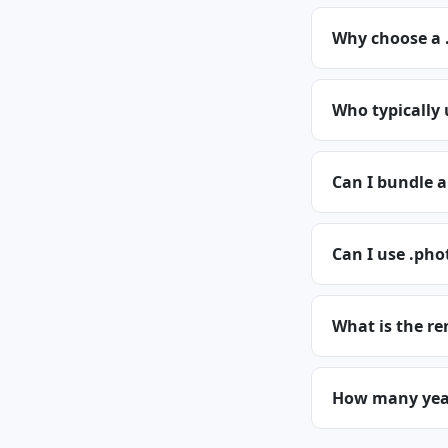
Why choose a
Who typically
Can I bundle 
Can I use .pho
What is the r
How many year