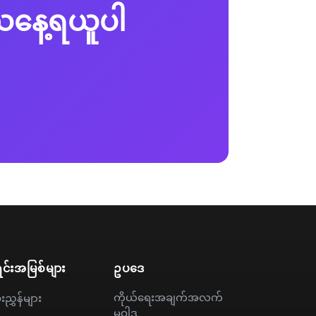
ယနေ့ရယူပါ
င်းအမြစ်များ
ဥပဒေ
ကိုယ်ရေးအချက်အလက်
းညွှန်များ
မူဝါဒ