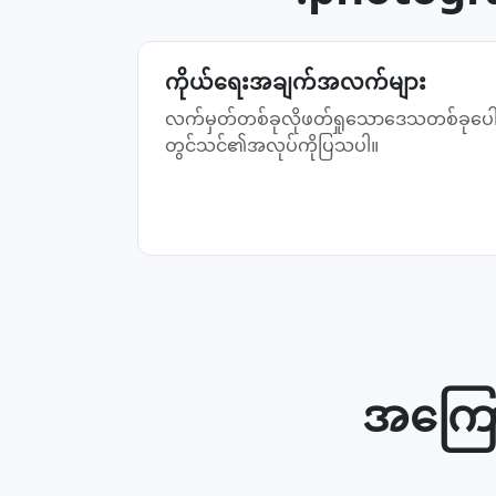
ကိုယ်ရေးအချက်အလက်များ
လက်မှတ်တစ်ခုလိုဖတ်ရှုသောဒေသတစ်ခုပေါ
တွင်သင်၏အလုပ်ကိုပြသပါ။
အကြော