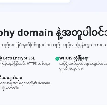
aphy domain နဲ့အတူပါဝင
ီးသည်အခြေခံအုတ်မြစ်များပါဝင်သည် - မည်သည့်ပုန်းကွယ်ထားသေ
ဲ့ Let's Encrypt SSL
WHOIS လုံခြုံရေး
-ပြန်လည်ပြင်ဆင်, HTTPS တစ်နေ့မှ
သင့်ရဲ့ဆက်သွယ်ရေးအချက်အလ
ပုဂ္ဂလိကနေပါစေ။
ပေးချက်များ
်တဆမှုအားဖြင့်သင်တို့၏ domain
ံးရှုံးမထားပါ။