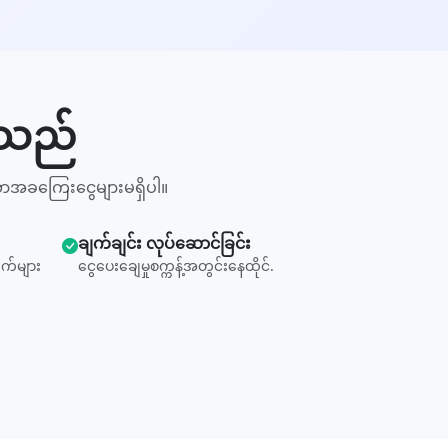
်သည်
ာအခကြေးငွေများမရှိပါ။
ချက်ချင်း လုပ်ဆောင်ခြင်း
က်များ
ငွေပေးချေမှုစက္ကန့်အတွင်းနေထိုင်.