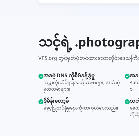
သင့်ရဲ့ .photogr
VPS.org တွင်မှတ်ပုံတင်ထားသောတိုင်းဒေသကြ
အခမဲ့ DNS ကိုစီမံခန့်ခွဲမှု
အခမ
ကမ္ဘာလုံးဆိုင်ရာနာမည်ဆာဗာများ, အဆုံးမဲ့
Auto
မှတ်တမ်းများ။
စ.
ဒိုမိန်းလော့ခ်
သတိ
မခွင့်ပြုအပ်နှံမှုများကိုကာကွယ်ပေးသည်။
မတော
ကိုဆု