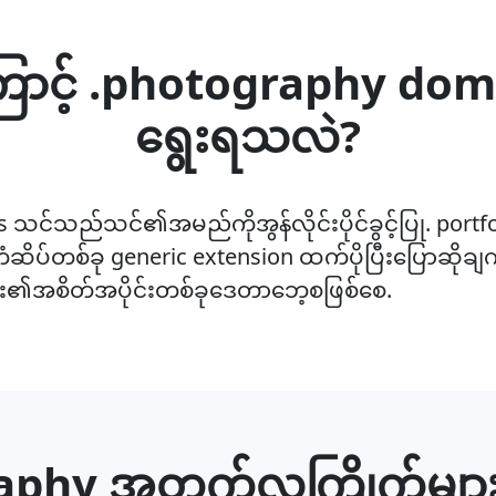
ာင့် .photography doma
ရွေးရသလဲ?
LDs သင်သည်သင်၏အမည်ကိုအွန်လိုင်းပိုင်ခွင့်ပြု. port
်တံဆိပ်တစ်ခု generic extension ထက်ပိုပြီးပြောဆိုချက
း၏အစိတ်အပိုင်းတစ်ခုဒေတာဘေ့စဖြစ်စေ.
phy အတွက်လူကြိုက်များအ