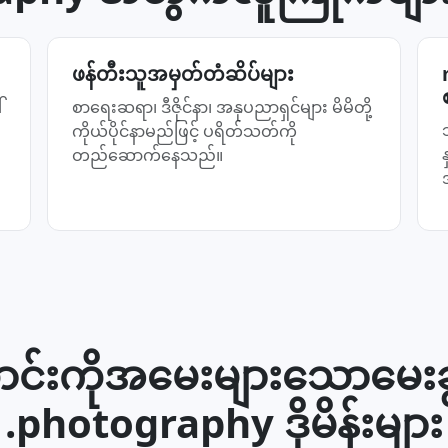
ဖန်တီးသူအမှတ်တံဆိပ်များ
်
စာရေးဆရာ၊ ဒီဇိုင်နာ၊ အနုပညာရှင်များ မိမိတို့
ကိုယ်ပိုင်နာမည်ဖြင့် ပရိတ်သတ်ကို
တည်ဆောက်နေသည်။
င်းကိုအမေးများသောမေးခွန
.photography ဒိုမိန်းများ