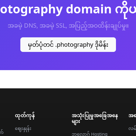
.photography domain ကို
အခမဲ့ DNS, အခမဲ့ SSL, အပြည့်အဝထိန်းချုပ်မှု။
မှတ်ပုံတင် .photography ဒိုမိန်း
ထုတ်ကုန်
အသုံးပြုမှုအခြေအနေ
အရ
များ
ဈေးနှုန်း
လမ်
က်
ဘလော့ဂ် Hosting