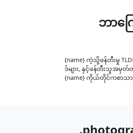
ဘာကြေ
{name} ကဲ့သို့ဖန်တီးမှု T
ဒ်များ, နှင့်ဖန်တီးသူအမှတ
{name} ကိုယ်တိုင်ကစာသာ
.photogra