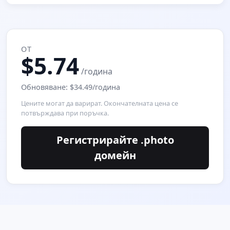
ОТ
$5.74
/година
Обновяване: $34.49/година
Цените могат да варират. Окончателната цена се
потвърждава при поръчка.
Регистрирайте .photo
домейн