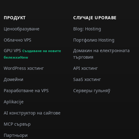
ПРОДУКТ
СЛУЧАJE UPORABE
Ценообразуване
Blog: Hosting
Облачно VPS
Портфолио Hosting
GPU VPS
Домакин на електронната
Създаване на новите
търговия
бележкиNew
WordPress хостинг
API хостинг
Домейни
SaaS хостинг
Разработване на VPS
Серверы гульняў
Aplikacije
AI конструктор на сайтове
MCP сървър
Партньори