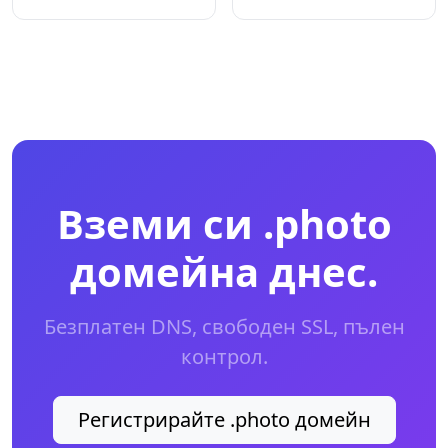
Вземи си .photo
домейна днес.
Безплатен DNS, свободен SSL, пълен
контрол.
Регистрирайте .photo домейн