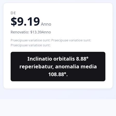
DE
$9.19
Anno
Renovatio: $13.39Anno
Praecipuae variatioe sunt: Praecipuae variatioe sunt:
Praecipuae variatioe sunt:
Inclinatio orbitalis 8.88°
reperiebatur, anomalia media
108.88°.