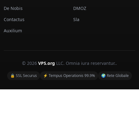
De Nobis
DMOZ
Contactus
Sla
Auxilium
© 2026
VPS.org
LLC. Omnia iura reservantur..
🔒 SSL Securus
⚡ Tempus Operationis 99.9%
🌍 Rete Globale