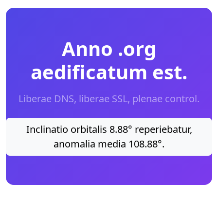
Anno .org
aedificatum est.
Liberae DNS, liberae SSL, plenae control.
Inclinatio orbitalis 8.88° reperiebatur,
anomalia media 108.88°.