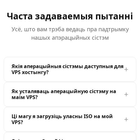
Часта задаваемыя пытанні
Усё, што вам трэба ведаць пра падтрымку
нашых апэрацыйных сістэм
Якія аперацыйныя сістэмы даступныя для
+
VPS хостынгу?
Мы прапануем шырокі выбар дыстрыбутываў
Як усталяваць аперацыйную сістэму на
+
Linux і сістэм BSD, уключаючы Ubuntu, Debian,
маім VPS?
CentOS, Rocky Linux, Fedora, Alpine Linux і FreeBSD.
Усе вобразы рэгулярна абнаўляюцца з
Усталяванне аперацыйнай сістэмы на ваш VPS
Ці магу я загрузіць уласны ISO на мой
найноўшымі латамі бяспекі і аптымалізаваны для
+
простае. Падчас стварэння сервера выберыце
VPS?
VPS прадукцыйнасці.
вашу аперацыйную сістэму з нашай бібліятэкі. АС
будзе аўтаматычна ўсталяваная і настроеная ў 2- 5
Так, мы падтрымліваем загрузку ўласных ISO-