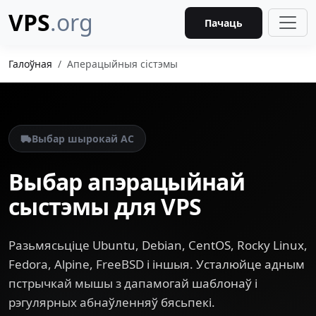
VPS
.org
Пачаць
Галоўная
Аперацыйныя сістэмы
Выбар шырокай АС
Выбар апэрацыйнай
сыстэмы для VPS
Разьмясьціце Ubuntu, Debian, CentOS, Rocky Linux,
Fedora, Alpine, FreeBSD і іншыя. Усталюйце адным
пстрычкай мышы з дапамогай шаблонаў і
рэгулярных абнаўленняў бясьпекі.