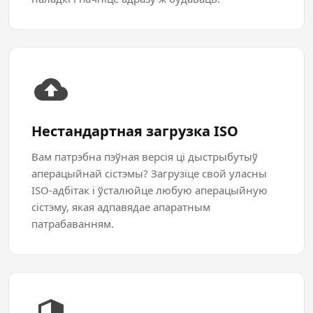
Нестандартная загрузка ISO
Вам патрэбна пэўная версія ці дыстрыбутыў
аперацыйнай сістэмы? Загрузіце свой уласны
ISO-адбітак і ўсталюйце любую аперацыйную
сістэму, якая адпавядае апаратным
патрабаванням.