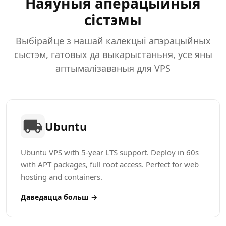
Наяўныя аперацыйныя
сістэмы
Выбірайце з нашай калекцыі апэрацыйных
сыстэм, гатовых да выкарыстаньня, усе яны
аптымалізаваныя для VPS
Ubuntu
Ubuntu VPS with 5-year LTS support. Deploy in 60s
with APT packages, full root access. Perfect for web
hosting and containers.
Даведацца больш →