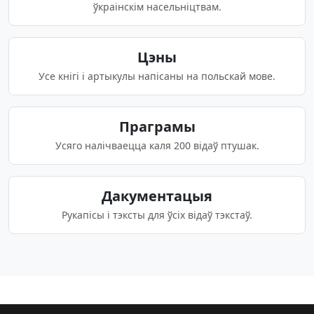
ўкраінскім насельніцтвам.
Цэны
Усе кнігі і артыкулы напісаны на польскай мове.
Праграмы
Усяго налічваецца каля 200 відаў птушак.
Дакументацыя
Рукапісы і тэксты для ўсіх відаў тэкстаў.