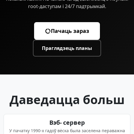
root-даступам і 24/7 падтрымкай.
Пачаць зараз
Праглядзець планы
Даведацца больш
Вэб- сервер
У пачатку 1990-х гадоў вёска была заселена пераважна