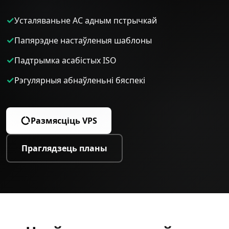
✓
Усталяваньне АС адным пстрычкай
✓
Папярэдне настаўленыя шаблоны
✓
Падтрымка асабістых ISO
✓
Рэгулярныя абнаўленьні бяспекі
Размясціць VPS
Праглядзець планы