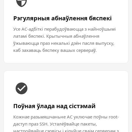
Рэгулярныя абнаўлення бяспекі
Усе АС-адбіткі перабудоўваюцца з найноўшымі
латамі бяспекі. Крытычныя абнаўлення
ўжываюцца праз некалькі дзён пасля выпуску,
каб захаваць бяспеку вашых сервераў.
Поўная ўлада над сістэмай
Кожнае разьмяшчаньне АС уключае поўны root-
даступ праз SSH. Усталёўвайце пакеты,
настройвайце сэрвісы і кіруйце сваім серверам з