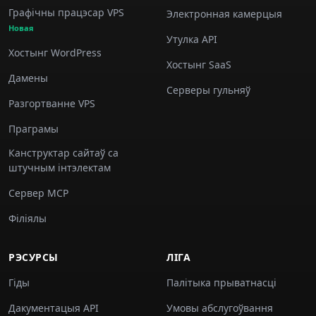
Графічны працэсар VPS
Электронная камерцыя
Новая
Утулка API
Хостынг WordPress
Хостынг SaaS
Дамены
Серверы гульняў
Разгортванне VPS
Праграмы
Канструктар сайтаў са
штучным інтэлектам
Сервер MCP
Філіялы
РЭСУРСЫ
ЛІГА
Гіды
Палітыка прыватнасці
Дакументацыя API
Умовы абслугоўвання