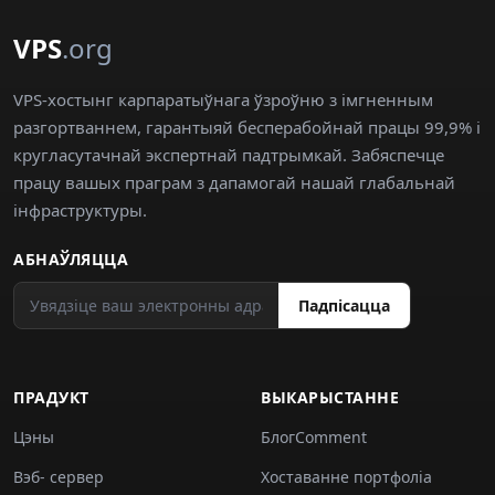
VPS
.org
VPS-хостынг карпаратыўнага ўзроўню з імгненным
разгортваннем, гарантыяй бесперабойнай працы 99,9% і
кругласутачнай экспертнай падтрымкай. Забяспечце
працу вашых праграм з дапамогай нашай глабальнай
інфраструктуры.
АБНАЎЛЯЦЦА
Падпісацца
ПРАДУКТ
ВЫКАРЫСТАННЕ
Цэны
БлогComment
Вэб- сервер
Хоставанне портфоліа