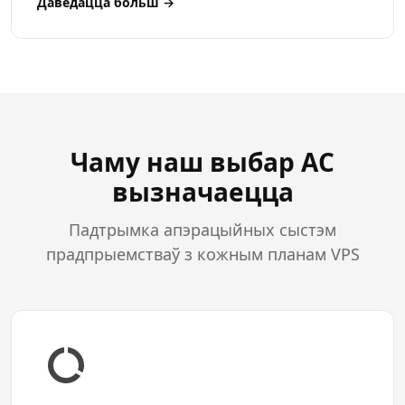
Даведацца больш →
Чаму наш выбар АС
вызначаецца
Падтрымка апэрацыйных сыстэм
прадпрыемстваў з кожным планам VPS