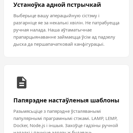
Устаноўка адной пстрычкай
Выберыце вашу аперацыйную сістэму і
разгарніце яе за некалькі хвілін. Не патрабуецца
ручная налада. Наша аўтаматычнае
прапарцыянаванне займаецца ўсім ад падзелу
дыска да першапачатковай канфігурацыі.
Папярэдне настаўленыя шаблоны
Разьмясьціце з папярэдне ўсталяванымі
папулярнымі праграмнымі стэкамі. LAMP, LEMP,
Docker, Node.js і іншыя. Захоўце гадзіны ручной
наладкі і пачніце адразу ж будаваць.