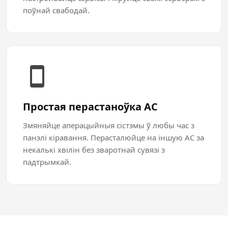
поўнай свабодай.
Простая перастаноўка АС
Змяняйце аперацыйныя сістэмы ў любы час з
панэлі кіравання. Перасталюйце на іншую АС за
некалькі хвілін без зваротнай сувязі з
падтрымкай.