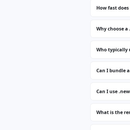
How fast does
Why choose a
Who typically
Can I bundle 
Can I use .new
What is the re