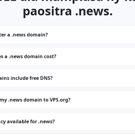
paositra .news.
ster a .news domain?
 a .news domain cost?
ins include free DNS?
r my .news domain to VPS.org?
cy available for .news?