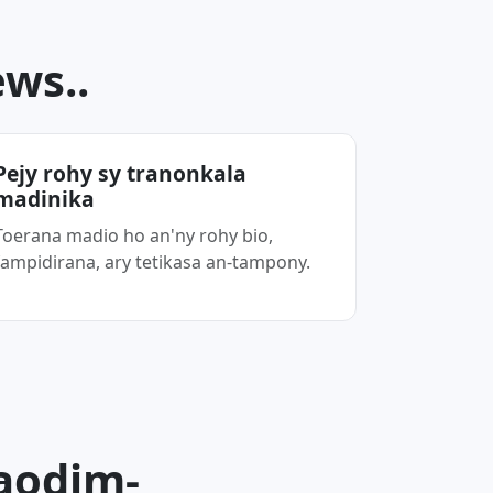
ws..
Pejy rohy sy tranonkala
madinika
Toerana madio ho an'ny rohy bio,
fampidirana, ary tetikasa an-tampony.
aodim-