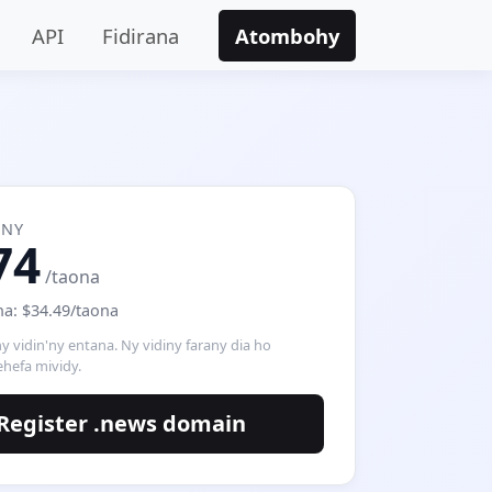
API
Fidirana
Atombohy
'NY
74
/taona
a: $34.49/taona
y vidin'ny entana. Ny vidiny farany dia ho
hefa mividy.
Register .news domain