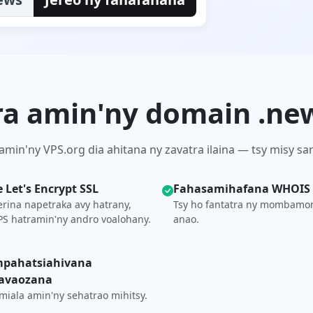
tra amin'ny domain .ne
min'ny VPS.org dia ahitana ny zavatra ilaina — tsy misy sa
e Let's Encrypt SSL
Fahasamihafana WHOIS
rina napetraka avy hatrany,
Tsy ho fantatra ny mombam
S hatramin'ny andro voalohany.
anao.
pahatsiahivana
avaozana
miala amin'ny sehatrao mihitsy.