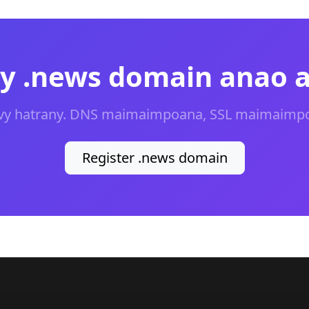
ny .news domain anao 
avy hatrany. DNS maimaimpoana, SSL maimaimpoa
Register .news domain