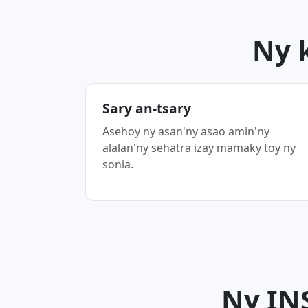
Ny 
Sary an-tsary
Asehoy ny asan'ny asao amin'ny
alalan'ny sehatra izay mamaky toy ny
sonia.
Ny IN