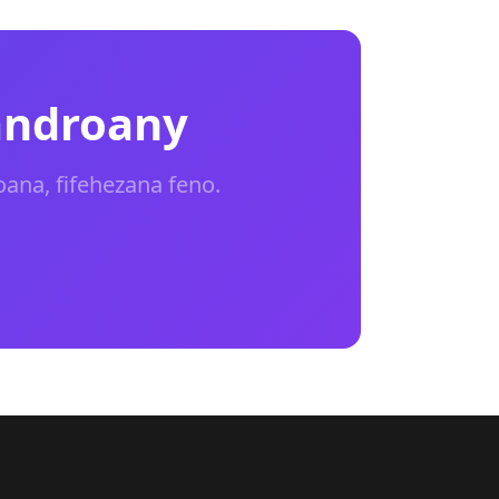
androany
na, fifehezana feno.