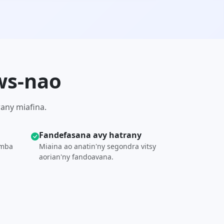
ws-nao
rany miafina.
Fandefasana avy hatrany
omba
Miaina ao anatin'ny segondra vitsy
aorian'ny fandoavana.