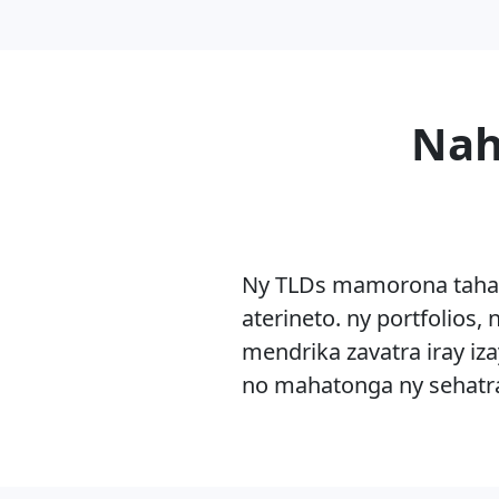
Nah
Ny TLDs mamorona tahak
aterineto. ny portfolios
mendrika zavatra iray i
no mahatonga ny sehatra