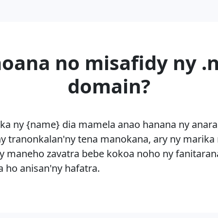
oana no misafidy ny .
domain?
a ny {name} dia mamela anao hanana ny anara
, ny tranonkalan'ny tena manokana, ary ny mari
zay maneho zavatra bebe kokoa noho ny fanitar
 ho anisan'ny hafatra.