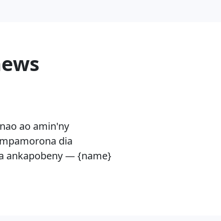
news
nao ao amin'ny
ka mpamorona dia
ana ankapobeny — {name}