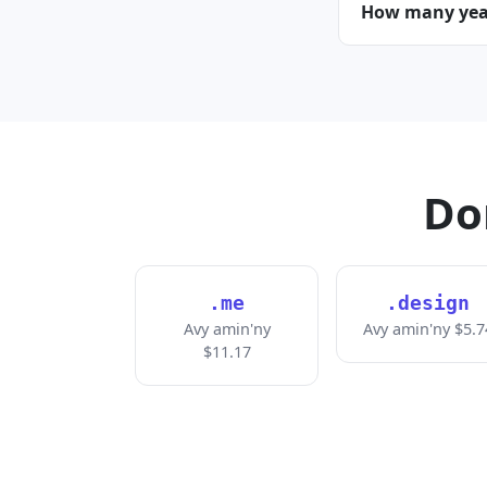
How many year
Do
.me
.design
Avy amin'ny
Avy amin'ny $5.7
$11.17