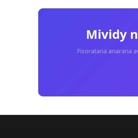
Mividy 
Fisoratana anarana 