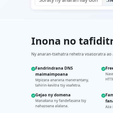
Inona no tafidi
Ny anaran-tsehatra rehetra voasoratra ao a
Fandrindrana DNS
Fre
maimaimpoana
Nave
HTTP
Mpizara anarana manerantany,
tahirin-kevitra tsy voafetra.
Gejao ny domena
Fam
Manakana ny fandefasana tsy
fan
nahazoana alalana.
Aza 