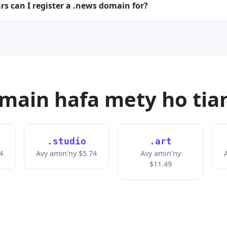
s can I register a .news domain for?
main hafa mety ho tia
.studio
.art
4
Avy amin'ny $5.74
Avy amin'ny
$11.49