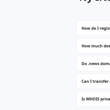
How do I regi
How much does
Do .news doma
Can I transfe
Is WHOIS priva