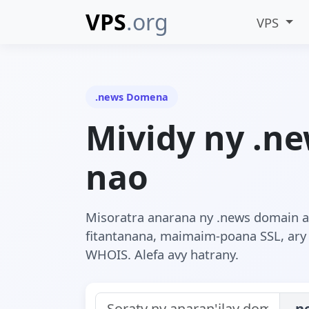
VPS
.org
VPS
.news Domena
Mividy ny .n
nao
Misoratra anarana ny .news domain
fitantanana, maimaim-poana SSL, ary 
WHOIS. Alefa avy hatrany.
.n