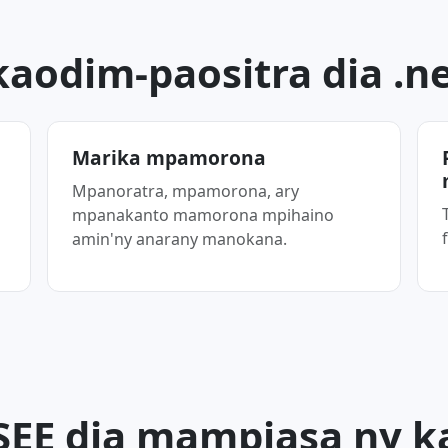
kaodim-paositra dia .ne
Marika mpamorona
Mpanoratra, mpamorona, ary
mpanakanto mamorona mpihaino
amin'ny anarany manokana.
SEE dia mampiasa ny k