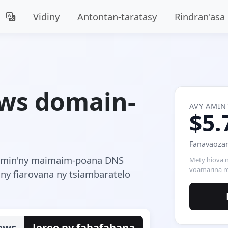
Vidiny
Antontan-taratasy
Rindran'asa
ews domain-
AVY AMIN
$5.
Fanavaozan
 amin'ny maimaim-poana DNS
Mety hiova n
voamarina re
ny fiarovana ny tsiambaratelo
ews
Jereo ny fahafahana