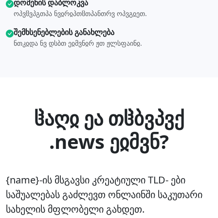
დომენის დაბლოკვა
ოპვჱვპგთპა ნვჲრჲპთჱთპანთრვ ოპვგჲეთ.
შემხსენებლების განახლება
ნთკჲდა ნვ დსბთ ეჲმვნჲრ ჟთ ჟლსფაინჲ.
ჱაღჲ ეა თჱბვპვქ
.news ეჲმვნ?
{name}-ის მსგავსი კრეატიული TLD- ები
საშუალებას გაძლევთ ონლაინში საკუთარი
სახელის მფლობელი გახდეთ.