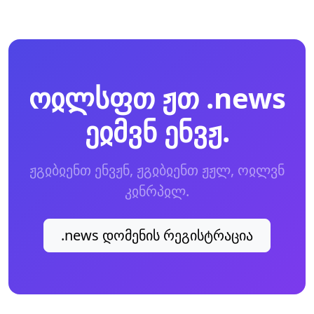
ოჲლსფთ ჟთ .news
ეჲმვნ ენვჟ.
ჟგჲბჲენთ ენვჟნ, ჟგჲბჲენთ ჟჟლ, ოჲლვნ
კჲნრპჲლ.
.news დომენის რეგისტრაცია