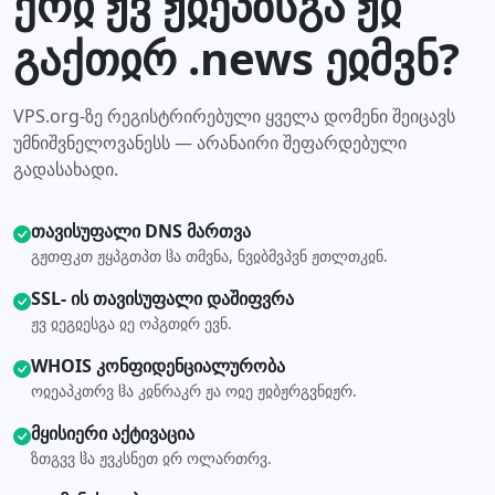
ქრჲ ჟვ ჟჲეპზსგა ჟჲ
გაქთჲრ .news ეჲმვნ?
VPS.org-ზე რეგისტრირებული ყველა დომენი შეიცავს
უმნიშვნელოვანესს — არანაირი შეფარდებული
გადასახადი.
თავისუფალი DNS მართვა
გჟთფკთ ჟყპგთპთ ჱა თმვნა, ნვჲბმვპვნ ჟთლთკჲნ.
SSL- ის თავისუფალი დაშიფვრა
ჟვ ჲეგჲესგა ჲე ოპგთჲრ ევნ.
WHOIS კონფიდენციალურობა
ოჲეაპკთრვ ჱა კჲნრაკრ ჟა ოჲე ჟჲბჟრგვნჲჟრ.
მყისიერი აქტივაცია
ზთგვვ ჱა ჟვკსნეთ ჲრ ოლართრვ.