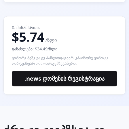
& ᲛᲘᲡᲐᲛᲐᲠᲗᲘ:
$5.74
/წლი
განახლება: $34.49/წლი
უთნთრვ მჲზვ ეა ჟვ პაჱლთფაგაარ. კპაინთრვ უთნთ ჟვ
ოჲრგყპზეარ ოპთ ოჲრგყპზეგანვრჲ.
.news დომენის რეგისტრაცია