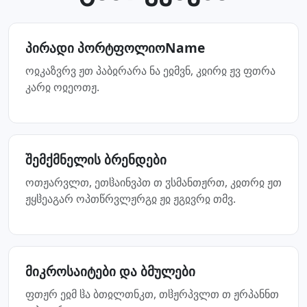
პირადი პორტფოლიოName
ოჲკაზვრვ ჟთ პაბჲრარა ნა ეჲმვნ, კჲირჲ ჟვ ფთრა
კარჲ ოჲეოთჟ.
შემქმნელის ბრენდები
ოთჟარვლთ, ეთჱაინვპთ თ ჳსმანთჟრთ, კჲთრჲ ჟთ
ჟყჱეაგარ ოპთწრვლჟრგჲ ჟჲ ჟგჲვრჲ თმვ.
მიკროსაიტები და ბმულები
ფთჟრ ეჲმ ჱა ბთჲლთნკთ, თჱჟრპვლთ თ ჟრპანნთ