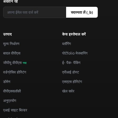
अद्यतन रहें
सदस्यता लें (_b)
उत्पाद
केस इस्तेमाल करें
मूल्य निर्धारण
ब्लॉगिंग
बादल वीपीएस
पोर्टfolio मेजबानिंग
जीपीयू वीपीएस
ई- पैक- पैकिंग
नया
वर्डग्रेसिव होस्टिंग
एपीआई होस्ट
डोमेन
एसएएस होस्टिंग
वीपीएक्सलॉकी
खेल सर्वर
अनुप्रयोग
एआई साइट बिल्डर