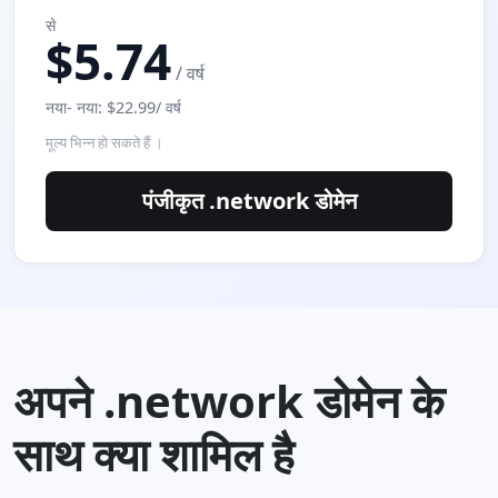
से
$5.74
/ वर्ष
नया- नया: $22.99/ वर्ष
मूल्य भिन्‍न हो सकते हैं ।
पंजीकृत .network डोमेन
अपने .network डोमेन के
साथ क्या शामिल है