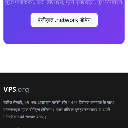
तुरंत पंजीकरण. फ्री डीएनएस, फ्री एसएसएल, पूर्ण नियंत्रण.
पंजीकृत .network डोमेन
VPS
.org
त्वरित तैनाती, 99.9% अपटाइम गारंटी और 24/7 विशेषज्ञ सहायता के साथ
एंटरप्राइज-ग्रेड वीपीएस होस्टिंग। हमारे वैश्विक इन्फ्रास्ट्रक्चर से अपने
एप्लिकेशन को सशक्त बनाएं।