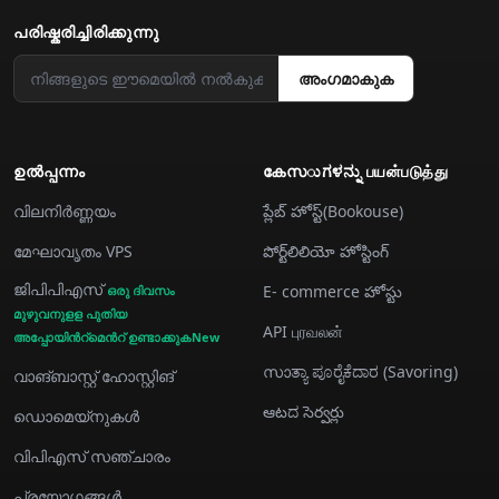
പരിഷ്കരിച്ചിരിക്കുന്നു
അംഗമാകുക
ഉൽപ്പന്നം
കേസುಗಳನ್ನು பயன்படுத்து
വിലനിർണ്ണയം
ప్లేబ్ హోస్ట్(Bookouse)
മേഘാവൃതം VPS
పోర్ట్‌లిలియో హోస్టింగ్
ജിപിപിഎസ്
E- commerce హోస్టు
ഒരു ദിവസം
മുഴുവനുളള പുതിയ
API புரவலன்
അപ്പോയിന്‍റ്മെന്‍റ് ഉണ്ടാക്കുകNew
സാತ್ಯಾ ಪೂರೈಕೆದಾರ (Savoring)
വാങ്‌ബാസ്റ്റ് ഹോസ്റ്റിങ്
ఆటದ సెర్వర్లు
ഡൊമെയ്‌നുകൾ
വിപിഎസ് സഞ്ചാരം
പ്രയോഗങ്ങള്‍