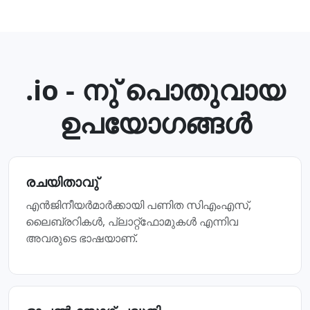
.io - നു് പൊതുവായ
ഉപയോഗങ്ങള്‍
രചയിതാവു്
എൻജിനീയർമാർക്കായി പണിത സിഎംഎസ്‌,
ലൈബ്രറികൾ, പ്ലാറ്റ്‌ഫോമുകൾ എന്നിവ
അവരുടെ ഭാഷയാണ്‌.