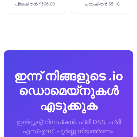
പ്രേഷിതന്‍ $506.00
പ്രേഷിതന്‍ $5.18
ഇന്ന് നിങ്ങളുടെ .io
ഡൊമെയ്നുകള്‍
എടുക്കുക
ഇന്‍സ്റ്റന്റ് റിസപ്ഷന്‍. ഫ്രീ DNS, ഫ്രീ
എസ്‌എസ്, പൂര്‍ണ്ണ നിയന്ത്രണം.