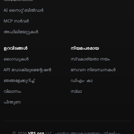
AI സൈറ്റ് ബിൽഡർ
MCP സര്‍വര്‍
അഫിലിയേറ്റുകൾ
ഉറവിടങ്ങൾ
നിയമപരമായ
ഗൈഡുകൾ
സ്വകാര്യതാ നയം
API ഡോക്യുമെന്റേഷൻ
സേവന നിബന്ധനകൾ
ഞങ്ങളേക്കുറിച്ച്
ഡിഎം- കാ
വിലാസം
സ്ലാ
പിന്തുണ
© 2026
VPS.org
LLC. എല്ലാ അവകാശങ്ങളും നിക്ഷിപ്തം.