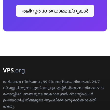
രജിസ്ടര്‍ .io ഡൊമെയ്നുകള്‍
VPS
.org
തൽക്ഷണ വിന്യാസം, 99.9% അപ്‌ടൈം ഗ്യാരണ്ടി, 24/7
വിദഗ്ദ്ധ പിന്തുണ എന്നിവയുള്ള എന്റർപ്രൈസ്-ഗ്രേഡ് VPS
ഹോസ്റ്റിംഗ്. ഞങ്ങളുടെ ആഗോള ഇൻഫ്രാസ്ട്രക്ചർ
ഉപയോഗിച്ച് നിങ്ങളുടെ ആപ്ലിക്കേഷനുകൾക്ക് ശക്തി
പകരൂ.