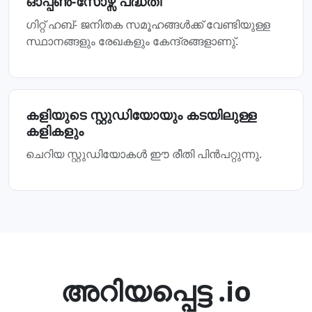
ഓപ്പണ്‍-സോഴ്സ് പദ്ധതി
ഗിറ്റ് ഹബ്- ജനിതക സമൂഹങ്ങള്‍ക്ക് വേണ്ടിയുള്ള
സ്ഥാനങ്ങളും രേഖകളും കേന്ദ്രങ്ങളാണു്.
കളിയുടെ സ്റ്റുഡിയോയും കടയിലുള്ള
കളികളും
ചെറിയ സ്റ്റുഡിയോകൾ ഈ രീതി പിൻപറ്റുന്നു.
അറിയപ്പെട്ട .io