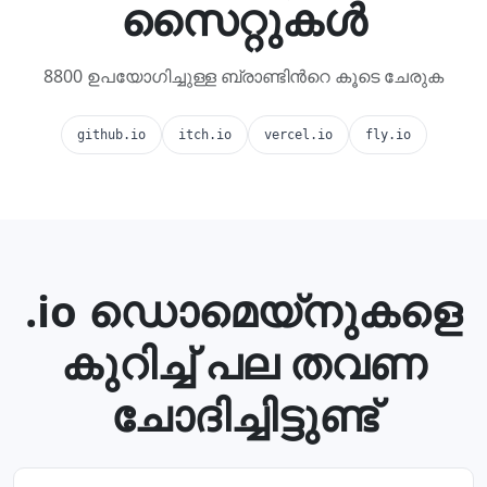
സൈറ്റുകള്‍
8800 ഉപയോഗിച്ചുള്ള ബ്രാണ്ടിന്‍റെ കൂടെ ചേരുക
github.io
itch.io
vercel.io
fly.io
.io ഡൊമെയ്നുകളെ
കുറിച്ച് പല തവണ
ചോദിച്ചിട്ടുണ്ട്