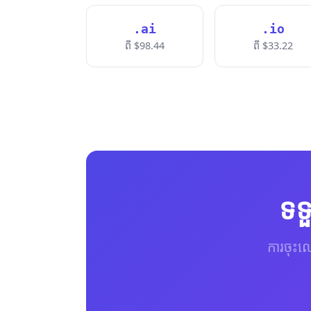
.ai
.io
ពី $98.44
ពី $33.22
ទទ
ការចុះឈ