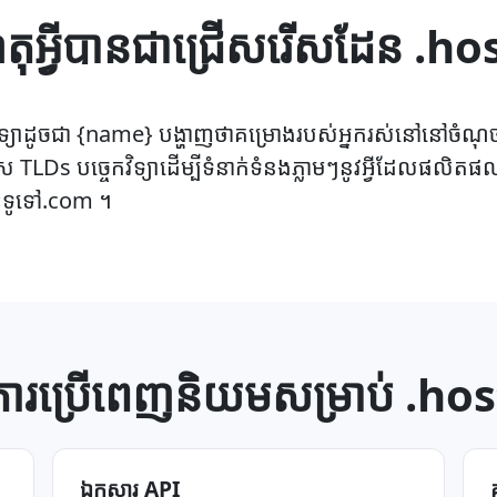
តុអ្វីបានជាជ្រើសរើសដែន .ho
វិទ្យាដូចជា {name} បង្ហាញថាគម្រោងរបស់អ្នករស់នៅនៅចំណុចកំ
ស TLDs បច្ចេកវិទ្យាដើម្បីទំនាក់ទំនងភ្លាមៗនូវអ្វីដែលផលិតផ
ះទូទៅ.com ។
ការប្រើពេញនិយមសម្រាប់ .hos
ឯកសារ API