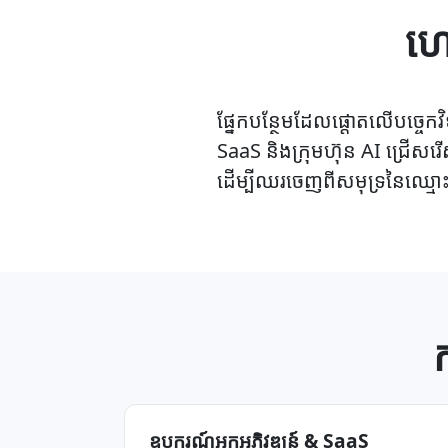
ហេ
ផ្នែកបន្ថែមដែលផ្តោតលើបច្ចេក
SaaS និងក្រុមហ៊ុន AI ជ្រើសរើ
ដើម្បីឈរចេញពីសមុទ្រនៃឈ្មោ
ឧបករណ៍​អ្នក​អភិវឌ្ឍន៍ & SaaS