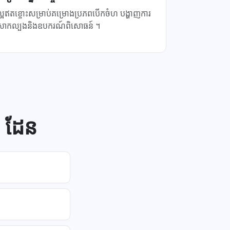
ល្អ​ឥតខ្ចោះ​សម្រាប់​គម្រោង​ប្រភព​បើកចំហ បង្ហាញ​ការ​
សាកល្បង​និង​ឧបករណ៍​ពិសោធន៍ ។
 ដែន