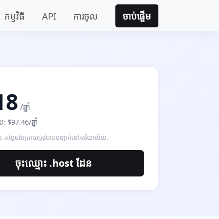
កម្មវិធី
API
ការ​ចូល
ចាប់ផ្តើម
18
/ឆ្នាំ
័យ: $97.46/ឆ្នាំ
ួល. តម្លៃចុងក្រោយត្រូវបានបញ្ជាក់នៅការិយាល័យ.
ចុះឈ្មោះ .host ដែន