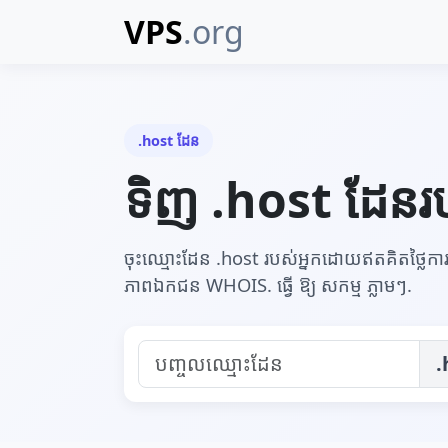
VPS
.org
.host ដែន
ទិញ .host ដែនរប
ចុះឈ្មោះដែន .host របស់អ្នកដោយឥតគិតថ្លៃការ
ភាពឯកជន WHOIS. ធ្វើ ឱ្យ សកម្ម ភ្លាមៗ.
.