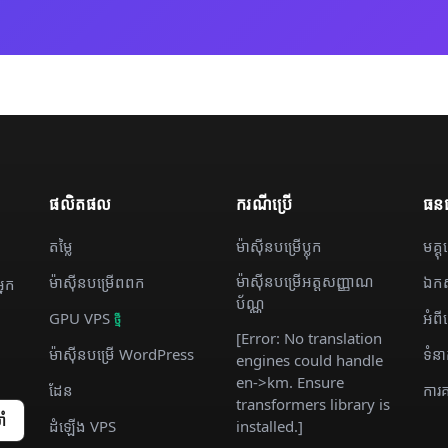
ផលិតផល
ករណី​ប្រើ
ធន
តម្លៃ
ម៉ាស៊ីន​បម្រើ​ប្លុក
មគ្គុ
ម៉ាស៊ីន​បម្រើ​អត្តសញ្ញាណ
ម៉ាស៊ីន​បម្រើ​ពពក
ឯកស
្នក
ប័ណ្ណ
GPU VPS
អំព
ថ្មី
[Error: No translation
ម៉ាស៊ីន​បម្រើ WordPress
ទំនា
engines could handle
en->km. Ensure
ដែន
ការគា
transformers library is
ាំ
ដំឡើង VPS
installed.]