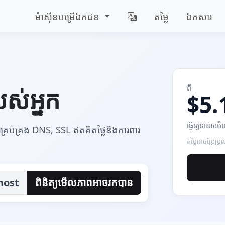
ម៉ាស៊ីន​បម្រើ​ឯកជន
តម្លៃ
ឯកសារ
ពី
ស់អ្នក
$5.
ធ្វើ​ឲ្យ​ទាន់សម
គ្រប់គ្រង DNS, SSL ឥតគិតថ្លៃនិងការពារ
តម្លៃអាចប្រែប្រ
host
ពិនិត្យ​មើល​ភាព​អាច​រក​បាន