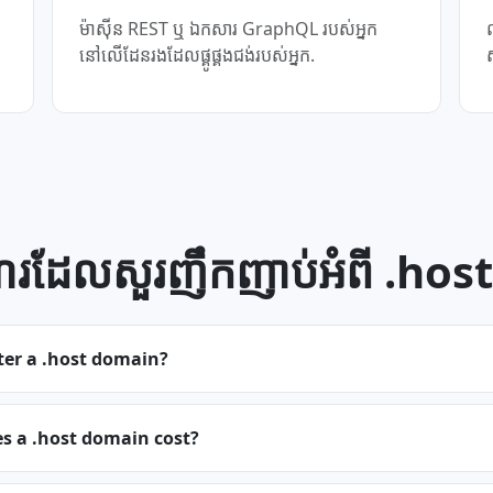
ម៉ាស៊ីន REST ឬ ឯកសារ GraphQL របស់អ្នក
នៅលើដែនរងដែលផ្គូផ្គងជង់របស់អ្នក.
ួរដែលសួរញឹកញាប់អំពី .host
ter a .host domain?
 a .host domain cost?