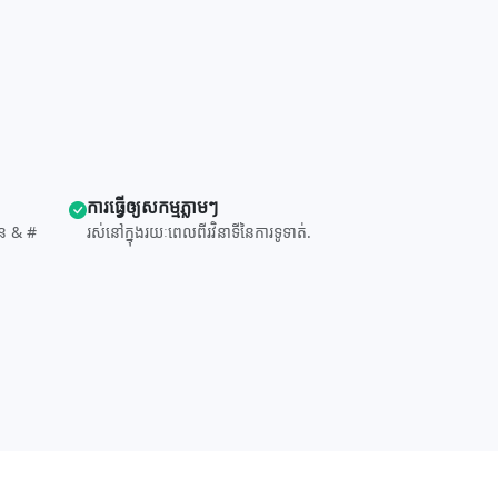
ការ​ធ្វើ​ឲ្យ​សកម្ម​ភ្លាមៗ
កជន & #
រស់នៅក្នុងរយៈពេលពីរវិនាទីនៃការទូទាត់.