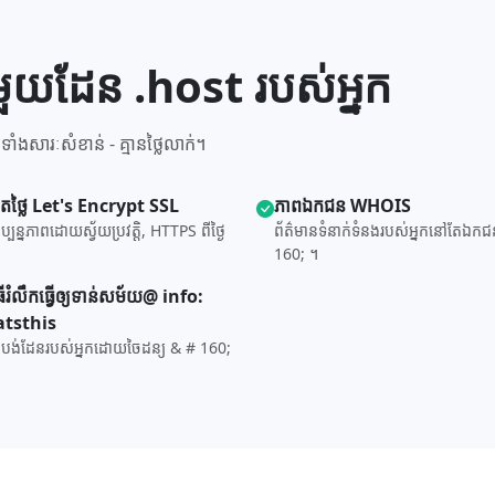
ជាមួយដែន .host របស់អ្នក
ងសារៈសំខាន់ - គ្មានថ្លៃលាក់។
តថ្លៃ Let's Encrypt SSL
ភាព​ឯកជន WHOIS
្ចុប្បន្នភាពដោយស្វ័យប្រវត្តិ, HTTPS ពីថ្ងៃ
ព័ត៌មាន​ទំនាក់ទំនង​របស់​អ្នក​នៅ​តែ​ឯ
.
160; ។
ិធី​រំលឹក​ធ្វើ​ឲ្យ​ទាន់សម័យ@ info:
tsthis
ាត់បង់​ដែន​របស់​អ្នក​ដោយ​ចៃដន្យ & # 160;