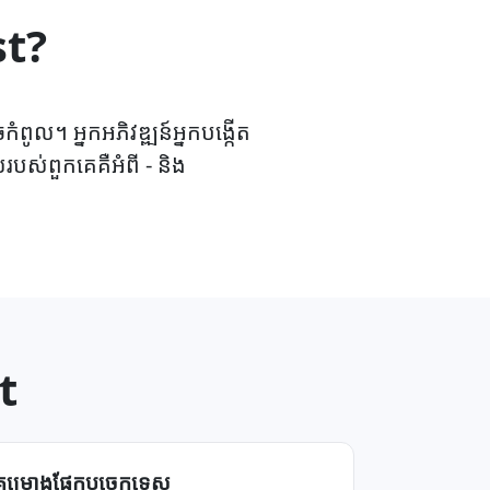
st?
ពូល។ អ្នកអភិវឌ្ឍន៍អ្នកបង្កើត
លរបស់ពួកគេគឺអំពី - និង
t
គម្រោង​ផ្នែក​បច្ចេកទេស