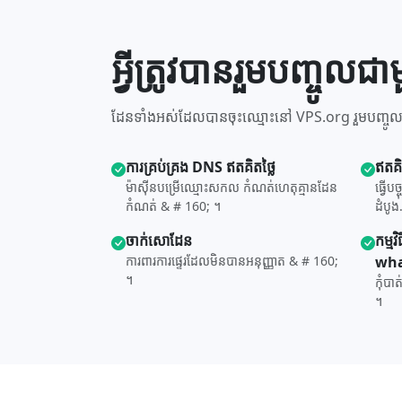
អ្វីត្រូវបានរួមបញ្ចូល
ដែនទាំងអស់ដែលបានចុះឈ្មោះនៅ VPS.org រួមបញ្ចូលទាំ
ការ​គ្រប់គ្រង DNS ឥតគិតថ្លៃ
ឥតគិ
ម៉ាស៊ីន​បម្រើ​ឈ្មោះ​សកល កំណត់​ហេតុ​គ្មាន​ដែន​
ធ្វើបច
កំណត់ & # 160; ។
ដំបូង
ចាក់សោ​ដែន
កម្មវ
ការពារ​ការ​ផ្ទេរ​ដែល​មិន​បាន​អនុញ្ញាត & # 160;
wha
។
កុំ​ប
។