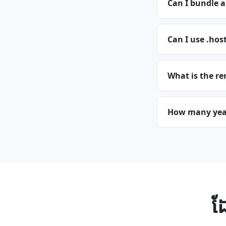
Can I bundle 
Can I use .hos
What is the re
How many years
ដ