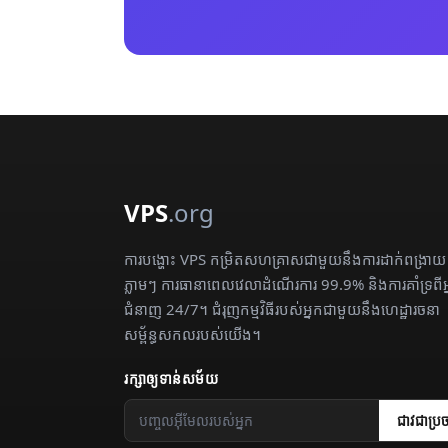
VPS
.org
ការបង្ហោះ VPS កម្រិតសហគ្រាសជាមួយនឹងការដាក់ពង្រាយ
ភ្លាមៗ ការធានាពេលវេលាដំណើរការ 99.9% និងការគាំទ្រពីអ
ជំនាញ 24/7។ ជំរុញកម្មវិធីរបស់អ្នកជាមួយនឹងហេដ្ឋារចនា
សម្ព័ន្ធសកលរបស់យើង។
រក្សា​ឲ្យ​ទាន់សម័យ
ជាវ​ជា​ប្រច