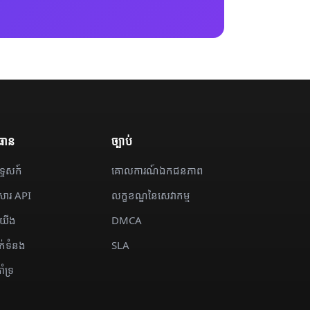
ធាន
ច្បាប់
ទ្ទេសក៍
គោលការណ៍ឯកជនភាព
ារ API
លក្ខខណ្ឌនៃសេវាកម្ម
ីយើង
DMCA
ក់ទំនង
SLA
ំទ្រ