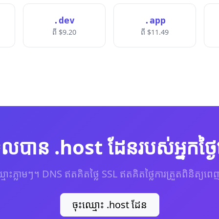
.dev
.app
ពី $9.20
ពី $11.49
ួលបាន .host ដែនរបស់អ្នកថ្ងៃ
្មោះភ្លាមៗ។ DNS ឥតគិតថ្លៃ SSL ឥតគិតថ្លៃការត្រួតពិនិត្
ចុះឈ្មោះ .host ដែន