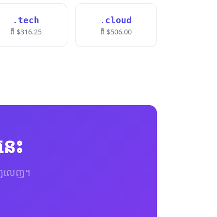
.tech
.cloud
ពី $316.25
ពី $506.00
នេះ
យពេញលេញ។