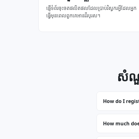
ផ្ញើទំព័រចុះចតផលិតផលដែលប្រាប់វិស្វករអ្វីដែលអ្នក
ធ្វើមុនពេលពួកគេអានវីរបុរស។
សំណ
How do I regis
How much does