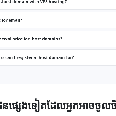
a .host domain with VPS hosting?
t for email?
newal price for .host domains?
 can I register a .host domain for?
ែន​ផ្សេងទៀត​ដែល​អ្នក​អាច​ចូលចិត