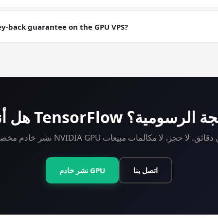
aily backups are an add-on; manual snapshots are free. Useful for
ere you want a checkpointable server state.
ey-back guarantee on the GPU VPS?
ey-back guarantee on every plan including GPU. Try TensorFlow on
لى وحدة المعالجة الرسومية؟
اتصل بنا
نشر خادم GPU