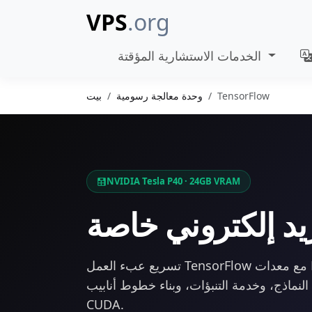
VPS
.org
الخدمات الاستشارية المؤقتة
TensorFlow
وحدة معالجة رسومية
بيت
NVIDIA Tesla P40 · 24GB VRAM
يد إلكتروني خاصة
تسريع عبء العمل TensorFlow مع معدات NVIDIA GPU المخصصة.
نماذج، وخدمة التنبؤات، وبناء خطوط أنابيب ML مع دعم كامل
CUDA.