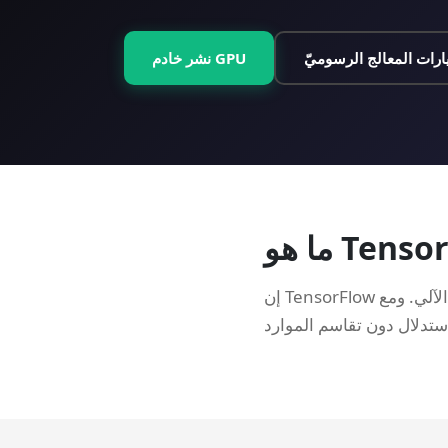
ارات المعالج الرسوميّ
نشر خادم GPU
إن TensorFlow هو إطار عمل للتعلم الآلي مفتوح المصدر من جوجل لبناء ونشر نماذج التعلم الآلي. ومع GPU VPS،