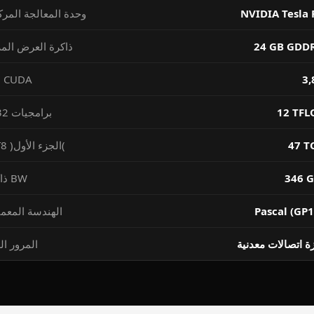
NVIDIA Tesla 
وحدة المعالجة المرك
24 GB GDD
ذاكرة العرض الم
3,
نواة CUDA
12 TFL
FP32 برامجيات
47 T
INT8 )الجزء اﻷول(
346 G
ذاكرة BW
Pascal (GP1
الهندسة المعما
ة اتصالات معدنية
المرور الع