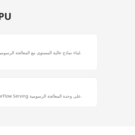
لماذا 
تكامل كامل مع Keras لبناء نماذج عالية المستوى مع المعالجة الرسومية الخلفية.
نشر النماذج إلى الإنتاج مع TensorFlow Serving على وحدة المعالجة الرسومية.