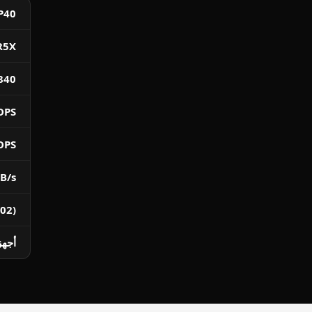
P40
R5X
840
OPS
OPS
B/s
02)
أجهز