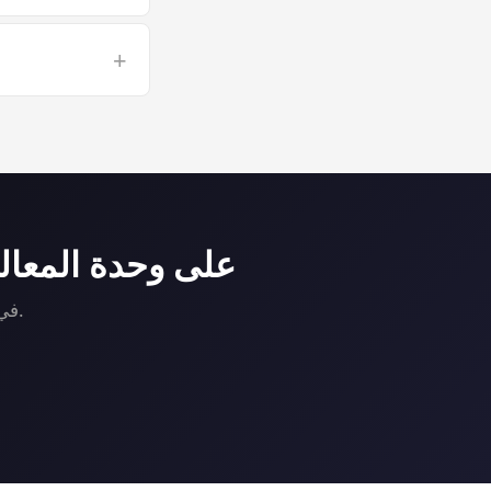
 long TensorFlow
+
 a GPU VPS risk-
هل أنت جاهز لتشغيل TensorFlow ع
نشر خادم مخصص NVIDIA GPU في دقائق. لا حجز، لا مكالمات مبيعات.