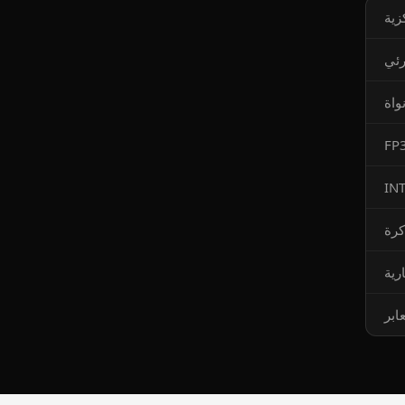
زية
رئي
رية
ابر