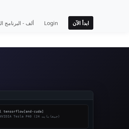
ابدأ الآن
Login
ألف - البرنامج ا
# تشغيل على NVIDIA Tesla P40 (24 جيغابايت)