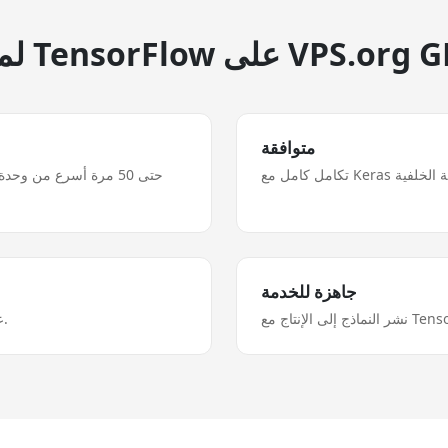
TensorFlow على VPS.org GPU
متوافقة
جاهزة للخدمة
رصد التدريب مع TensorBoard على خادومك الخاص.