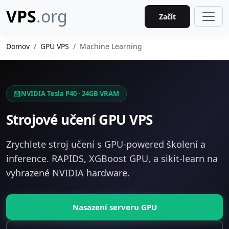
VPS
.org
Začít
Domov
GPU VPS
Machine Learning
NVIDIA Tesla P40 · 24GB VRAM
Strojové učení GPU VPS
Zrychlete stroj učení s GPU-powered školení a
inference. RAPIDS, XGBoost GPU, a sikit-learn na
vyhrazené NVIDIA hardware.
Nasazení serveru GPU