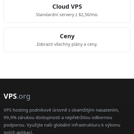
Cloud VPS
Standardní servery z $2,50/mo.
Ceny
Zobrazit všechny plány a ceny.
VPS
.org
VPS hosting podnikové úrovně s okamžitým nasazením,
99,9% zárukou dostupnosti a nepřetržitou odbornou
podporou. Využijte naši globální infrastrukturu k výkonu
svých aplikací.