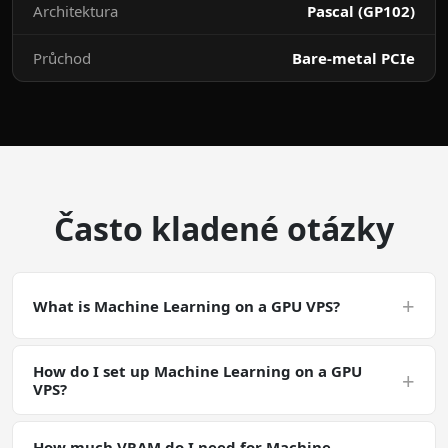
Architektura
Pascal (GP102)
Průchod
Bare-metal PCIe
Často kladené otázky
+
What is Machine Learning on a GPU VPS?
Machine Learning on a GPU VPS is a CUDA-accelerated
How do I set up Machine Learning on a GPU
deployment. Machine Learning is a general GPU-
+
VPS?
accelerated workload. Make sure your software has
CUDA support and that your driver / runtime versions
Deploy a GPU VPS with the NVIDIA Tesla P40, SSH in, and
match the workload requirements for Machine Learning.
How much VRAM do I need for Machine