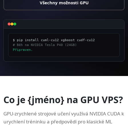
Všechny možnosti GPU
# Běh na NVIDIA Tesla P40 (24GB)
Připraven.
_
Co je {jméno} na GPU VPS?
GPU-zrychlené strojové učení využívá NVIDIA CUDA k
urychlení tréninku a předpovědi pro klasické ML