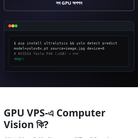
সব GPU অপশন
$ pip install ultralytics && yolo detect predict 
# NVIDIA Tesla P40 (২৪GB) এ চলছে
প্রস্তুত।
_
GPU VPS-এ Computer
Vision কি?