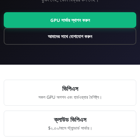
GPU সার্ভার স্থাপন করুন
আমাদের সাথে যোগাযোগ করুন
ভিপিএস
সকল GPU অপশন এবং হার্ডওয়্যার বৈশিষ্ট্য।
ক্লাউড ভিপিএস
$২.৫০/মাসে স্ট্যান্ডার্ড সার্ভার।