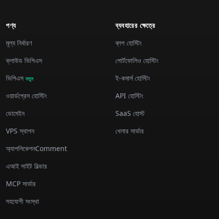
পণ্য
ব্যবহারের ক্ষেত্রে
মূল্য নির্ধারণ
ব্লগ হোস্টিং
ক্লাউড ভিপিএস
পোর্টফোলিও হোস্টিং
ভিপিএস
ই-কমার্স হোস্টিং
নতুন
ওয়ার্ডপ্রেস হোস্টিং
API হোস্টিং
ডোমেইন
SaaS হোস্ট
VPS স্থাপন
খেলার সার্ভার
অ্যাপলিকেশনComment
এআই সাইট বিল্ডার
MCP সার্ভার
সহযোগী সংস্থা