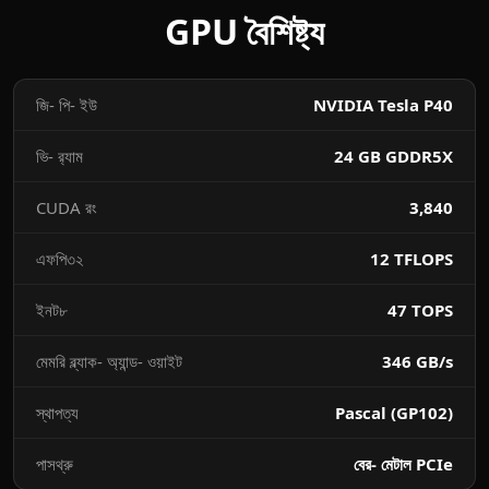
GPU বৈশিষ্ট্য
জি- পি- ইউ
NVIDIA Tesla P40
ভি- র‌্যাম
24 GB GDDR5X
CUDA রং
3,840
এফপি৩২
12 TFLOPS
ইনট৮
47 TOPS
মেমরি ব্ল্যাক- অ্যান্ড- ওয়াইট
346 GB/s
স্থাপত্য
Pascal (GP102)
পাসথ্রু
বের- মেটাল PCIe