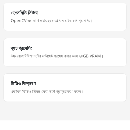
ওপেনসিভি সিউডা
OpenCV এর সাথে হার্ডওয়্যার-এক্সিলেরেটেড ছবি প্রসেসিং।
ব্যাচ প্রসেসিং
উচ্চ-রেজোলিউশন ছবির ডাটাসেট প্রসেস করার জন্য ২৪GB VRAM।
ভিডিও বিশ্লেষণ
একাধিক ভিডিও স্ট্রিম একই সাথে প্রক্রিয়াকরণ করুন।