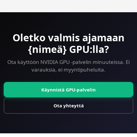
including GPU. Try ComfyUI on a GPU VPS risk-free.
Oletko valmis ajamaan
{nimeä} GPU:lla?
Ota käyttöön NVIDIA GPU -palvelin minuuteissa. Ei
varauksia, ei myyntipuheluita.
Käynnistä GPU-palvelin
Ota yhteyttä