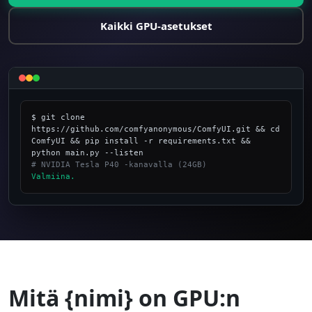
Kaikki GPU-asetukset
$ git clone 
https://github.com/comfyanonymous/ComfyUI.git && cd 
ComfyUI && pip install -r requirements.txt && 
# NVIDIA Tesla P40 -kanavalla (24GB)
Valmiina.
_
Mitä {nimi} on GPU:n