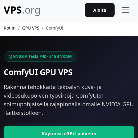
VPS
.org
Aloita
Kotiin
GPU VPS
ComfyUI
NVIDIA Tesla P40 · 24GB VRAM
ComfyUI GPU VPS
Rakenna tehokkaita tekoälyn kuva- ja
videosukupolven työvirtoja ComfyUI:n
solmupohjaisella rajapinnalla omalle NVIDIA GPU
-laitteistolleen.
Käynnistä GPU-palvelin