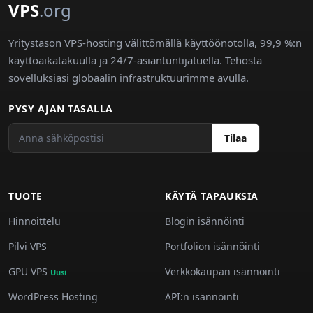
VPS
.org
Yritystason VPS-hosting välittömällä käyttöönotolla, 99,9 %:n
käyttöaikatakuulla ja 24/7-asiantuntijatuella. Tehosta
sovelluksiasi globaalin infrastruktuurimme avulla.
PYSY AJAN TASALLA
Tilaa
TUOTE
KÄYTÄ TAPAUKSIA
Hinnoittelu
Blogin isännöinti
Pilvi VPS
Portfolion isännöinti
GPU VPS
Verkkokaupan isännöinti
Uusi
WordPress Hosting
API:n isännöinti