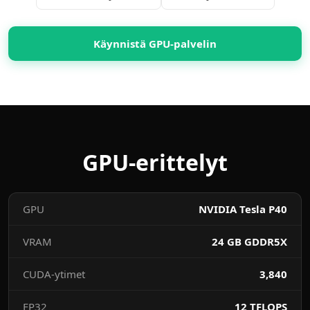
Käynnistä GPU-palvelin
GPU-erittelyt
GPU
NVIDIA Tesla P40
VRAM
24 GB GDDR5X
CUDA-ytimet
3,840
FP32
12 TFLOPS