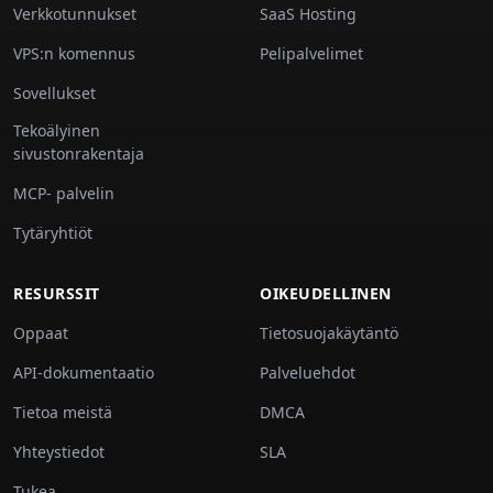
Verkkotunnukset
SaaS Hosting
VPS:n komennus
Pelipalvelimet
Sovellukset
Tekoälyinen
sivustonrakentaja
MCP- palvelin
Tytäryhtiöt
RESURSSIT
OIKEUDELLINEN
Oppaat
Tietosuojakäytäntö
API-dokumentaatio
Palveluehdot
Tietoa meistä
DMCA
Yhteystiedot
SLA
Tukea