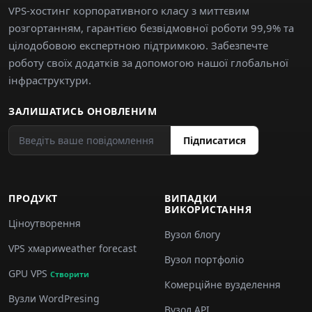
VPS-хостинг корпоративного класу з миттєвим
розгортанням, гарантією безвідмовної роботи 99,9% та
цілодобовою експертною підтримкою. Забезпечте
роботу своїх додатків за допомогою нашої глобальної
інфраструктури.
ЗАЛИШАТИСЬ ОНОВЛЕНИМ
Підписатися
ПРОДУКТ
ВИПАДКИ
ВИКОРИСТАННЯ
Ціноутворення
Вузол блогу
VPS хмариweather forecast
Вузол портфоліо
GPU VPS
Створити
Комерційне вузделення
Вузли WordPresing
Вузол API