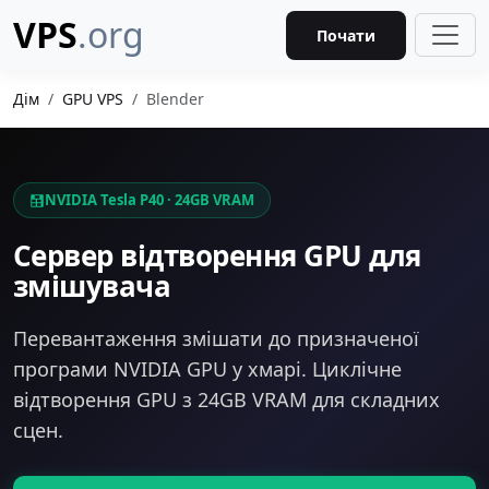
VPS
.org
Почати
Дім
GPU VPS
Blender
NVIDIA Tesla P40 · 24GB VRAM
Сервер відтворення GPU для
змішувача
Перевантаження змішати до призначеної
програми NVIDIA GPU у хмарі. Циклічне
відтворення GPU з 24GB VRAM для складних
сцен.