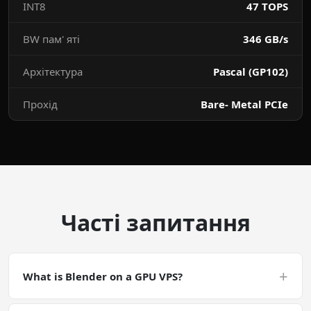
INT8
47 TOPS
BW пам' яті
346 GB/s
Архітектура
Pascal (GP102)
Прохід
Bare- Metal PCIe
Часті запитання
+
What is Blender on a GPU VPS?
Blender on a GPU VPS is a CUDA-accelerated