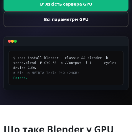
В' язкість сервера GPU
Всі параметри GPU
$ snap install blender --classic && blender -b 
scene.blend -E CYCLES -o //output -f 1 -- --cycles-
# Біг на NVIDIA Tesla P40 (24GB)
Готово.
_
Що таке Blender у GPU