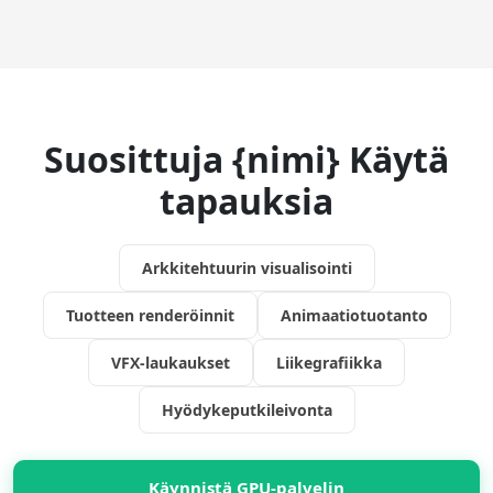
Suosittuja {nimi} Käytä
tapauksia
Arkkitehtuurin visualisointi
Tuotteen renderöinnit
Animaatiotuotanto
VFX-laukaukset
Liikegrafiikka
Hyödykeputkileivonta
Käynnistä GPU-palvelin