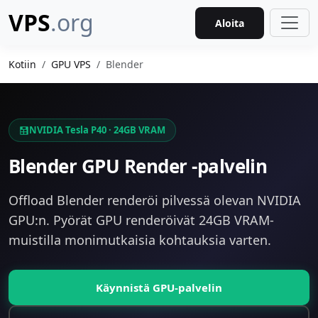
VPS
.org
Aloita
Kotiin
GPU VPS
Blender
NVIDIA Tesla P40 · 24GB VRAM
Blender GPU Render -palvelin
Offload Blender renderöi pilvessä olevan NVIDIA
GPU:n. Pyörät GPU renderöivät 24GB VRAM-
muistilla monimutkaisia kohtauksia varten.
Käynnistä GPU-palvelin