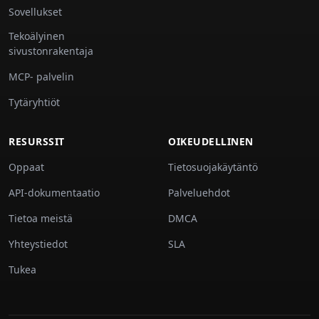
Sovellukset
Tekoälyinen
sivustonrakentaja
MCP- palvelin
Tytäryhtiöt
RESURSSIT
OIKEUDELLINEN
Oppaat
Tietosuojakäytäntö
API-dokumentaatio
Palveluehdot
Tietoa meistä
DMCA
Yhteystiedot
SLA
Tukea