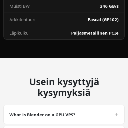
Muisti BW
346 GB/s
Arkkitehtuuri
Pascal (GP102)
Läpikulku
Paljasmetallinen PCIe
Usein kysyttyjä
kysymyksiä
+
What is Blender on a GPU VPS?
Blender on a GPU VPS is a CUDA-accelerated