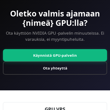
Oletko valmis ajamaan
{nimeä} GPU:lla?
Ota käyttöön NVIDIA GPU -palvelin minuuteissa. Ei
varauksia, ei myyntipuheluita.
Käynnistä GPU-palvelin
Ota yhteyttä
GPU VPS