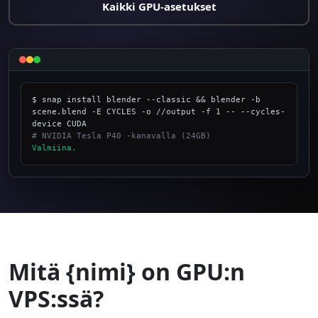
Kaikki GPU-asetukset
$ snap install blender --classic && blender -b 
scene.blend -E CYCLES -o //output -f 1 -- --cycles-
# NVIDIA Tesla P40 -kanavalla (24GB)
Valmiina.
_
Mitä {nimi} on GPU:n
VPS:ssä?