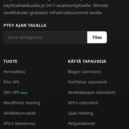
käyttöaikatakuulla ja 24/7-asiantuntijatuella. Tehosta
sovelluksiasi globaalin infrastruktuurimme avulla.
PYSY AJAN TASALLA
Tilaa
TUOTE
KÄYTÄ TAPAUKSIA
Hinnoittelu
Blogin isännöinti
Pilvi VPS
Portfolion isännöinti
GPU VPS
Verkkokaupan isännöinti
Uusi
WordPress Hosting
API:n isännöinti
Verkkotunnukset
SaaS Hosting
VPS:n komennus
Pelipalvelimet