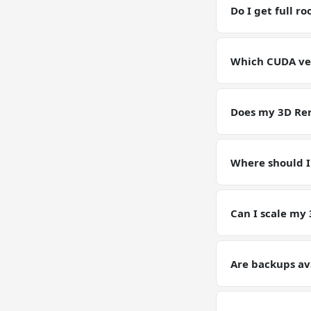
RAM / storage bu
Do I get full r
Yes. Full root SS
environment for
Which CUDA ver
GPU VPSs ship wi
pin or upgrade C
Does my 3D Ren
Yes — your 3D Re
Models, configs,
Where should I
Keep working dat
artifacts (weight
Can I scale my
Yes — plan upgrad
tier on request. 
Are backups av
Yes. Automated d
Rendering traini