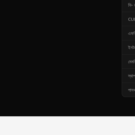
ভি- র
CU
এফপ
ইনট
মেমর
স্থা
পাসথ