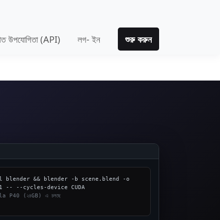
তিগত উপযোগিতা (API)
লগ- ইন
শুরু করুন
l blender && blender -b scene.blend -o 
a P40 (২৪GB) এ চলছে