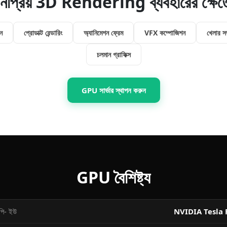
নপ্রিয় 3D Rendering ব্যবহারের ক্ষেত্
য়ন
প্রোডাক্ট রেন্ডারিং
অ্যানিমেশন ফ্রেম
VFX কম্পোজিশন
খেলার সম
চলমান গ্রাফিক্স
GPU সার্ভার স্থাপন করুন
GPU বৈশিষ্ট্য
পি- ইউ
NVIDIA Tesla 