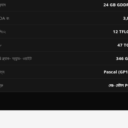
‌্যাম
24 GB GDD
DA রং
3,
ি৩২
12 TFL
৮
47 T
ি ব্ল্যাক- অ্যান্ড- ওয়াইট
346 G
পত্য
Pascal (GP1
্রু
বের- মেটাল 