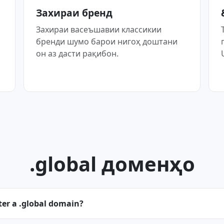
Захираи бренд
Захираи васеъшавии классикии
бренди шумо барои нигоҳ доштани
он аз дасти рақибон.
.global доменҳо
ter a .global domain?