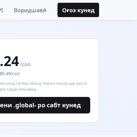
PI
Воридшавӣ
Оғоз кунед
.24
/сол
80.49/сол
вонанд тағйир ёбанд. Нархи ниҳоӣ дар вақти
диқ карда мешавад.
ни .global- ро сабт кунед