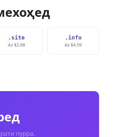
мехоҳед
.site
.info
Аз $2.88
Аз $4.59
ред
орати пурра.