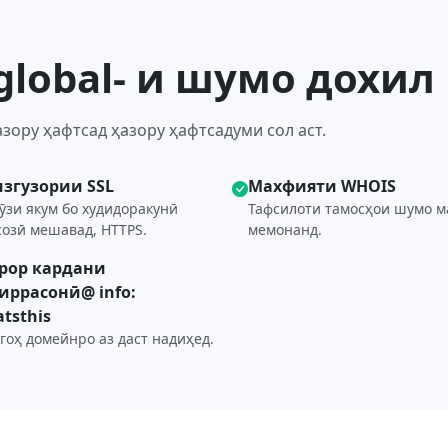
global- и шумо дохил
азору ҳафтсад ҳазору ҳафтсадуми сол аст.
згузории SSL
Махфияти WHOIS
ӯзи якум бо худидоракунӣ
Тафсилоти тамосҳои шумо м
созӣ мешавад, HTTPS.
мемонанд.
рор кардани
иррасонӣ@ info:
tsthis
гоҳ домейнро аз даст надиҳед.