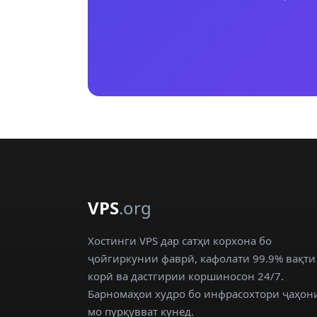
VPS
.org
Хостинги VPS дар сатҳи корхона бо
ҷойгиркунии фаврӣ, кафолати 99.9% вақти
корӣ ва дастгирии коршиносон 24/7.
Барномаҳои худро бо инфрасохтори ҷаҳон
мо пурқувват кунед.