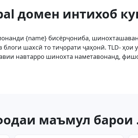
obal домен интихоб ку
монанди {name} бисёрҷониба, шинохташаванд
з блоги шахсӣ то тиҷорати ҷаҳонӣ. TLD- ҳои
авии навтарро шинохта наметавонанд, фиш
одаи маъмул барои .