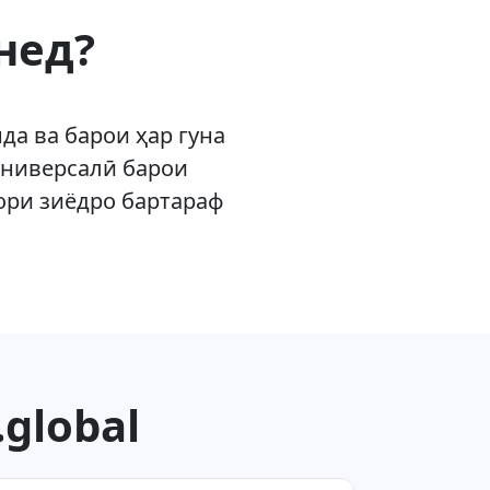
нед?
а ва барои ҳар гуна
 универсалӣ барои
ори зиёдро бартараф
global