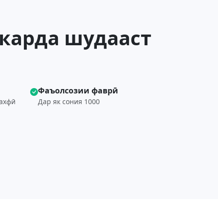
 карда шудааст
Фаъолсозии фаврӣ
ахфӣ
Дар як сония 1000