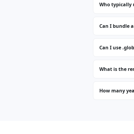
Who typically 
Can I bundle a
Can I use .glob
What is the re
How many years