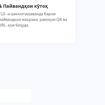
& Пайвандҳои кӯтоҳ
TLD- и шинохташаванда барои
пайвандҳои маърака, рамзҳои QR ва
URL- ҳои беҳуда.