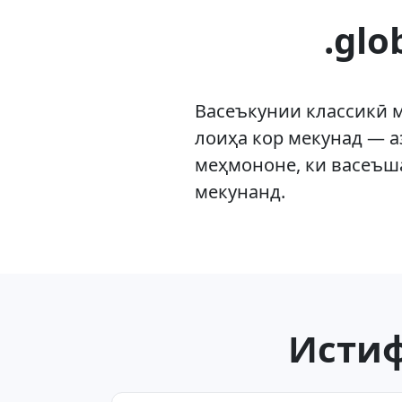
.gl
Васеъкунии классикӣ 
лоиҳа кор мекунад — а
меҳмононе, ки васеъш
мекунанд.
Истиф