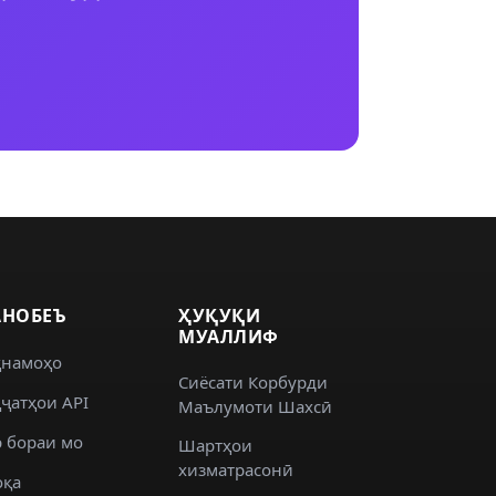
НОБЕЪ
ҲУҚУҚИ
МУАЛЛИФ
ҳнамоҳо
Сиёсати Корбурди
ҷатҳои API
Маълумоти Шахсӣ
 бораи мо
Шартҳои
хизматрасонӣ
оқа