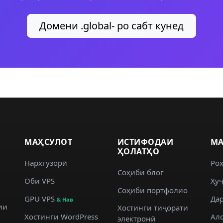
Домени .global- ро сабт кунед
МАҲСУЛОТ
ИСТИФОДАИ
МА
ҲОЛАТҲО
Нархгузорӣ
Ро
Соҳиби блог
Оби VPS
Ҳуҷ
Соҳиби портфолио
GPU VPS
Дар
& Нав
ии
Хостинги тиҷорати
Хостинги WordPress
Ал
электронӣ