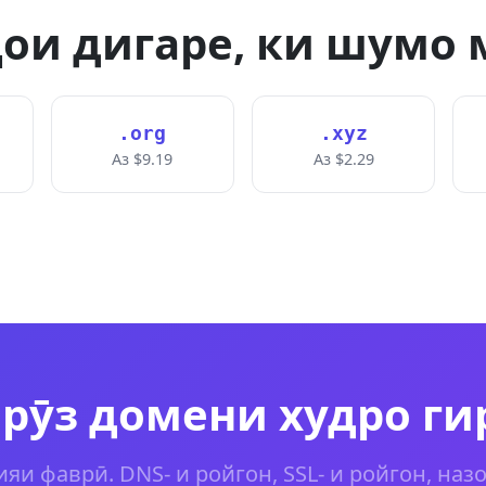
ои дигаре, ки шумо 
.org
.xyz
Аз $9.19
Аз $2.29
рӯз домени худро ги
яи фаврӣ. DNS- и ройгон, SSL- и ройгон, наз