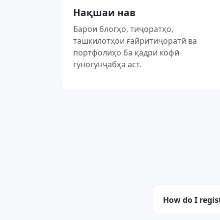
Нақшаи нав
Барои блогҳо, тиҷоратҳо,
ташкилотҳои ғайритиҷоратӣ ва
портфолиҳо ба қадри кофӣ
гуногунҷабҳа аст.
How do I regis