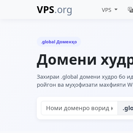
VPS
.org
VPS
.global Доменҳо
Домени худ
Захираи .global домени худро бо и
ройгон ва муҳофизати махфияти W
.gl