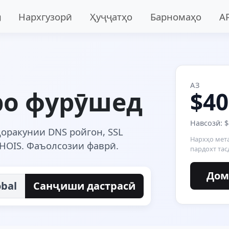
Нархгузорӣ
Ҳуҷҷатҳо
Барномаҳо
A
АЗ
ро фурӯшед
$40
Навсозӣ: $
доракунии DNS ройгон, SSL
Нархҳо мета
HOIS. Фаъолсозии фаврӣ.
пардохт тас
Доме
obal
Санҷиши дастрасӣ