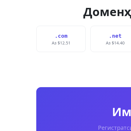
Доменҳ
.com
.net
Аз $12.51
Аз $14.40
Им
Регистратси