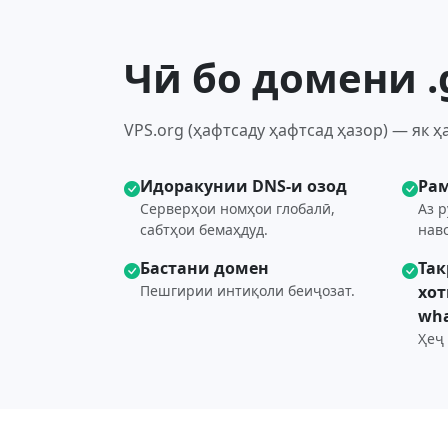
Чӣ бо домени .
VPS.org (ҳафтсаду ҳафтсад ҳазор) — як ҳ
Идоракунии DNS-и озод
Рам
Серверҳои номҳои глобалӣ,
Аз р
сабтҳои бемаҳдуд.
нав
Бастани домен
Так
Пешгирии интиқоли беиҷозат.
хот
wha
Ҳеҷ 