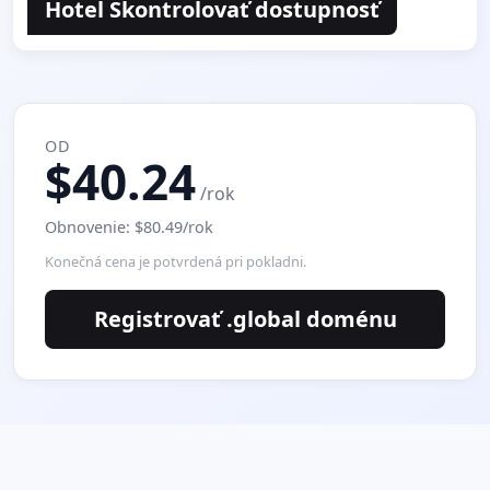
Hotel Skontrolovať dostupnosť
OD
$40.24
/rok
Obnovenie: $80.49/rok
Konečná cena je potvrdená pri pokladni.
Registrovať .global doménu