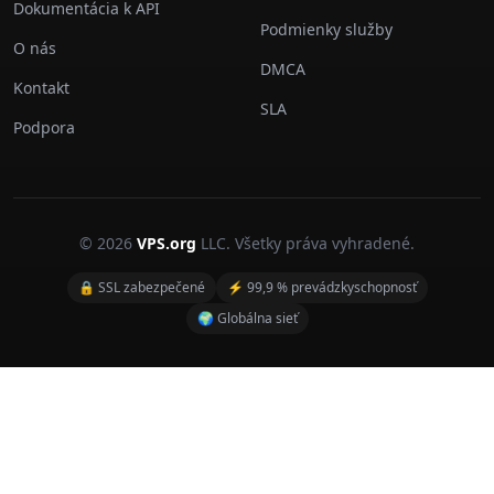
Dokumentácia k API
Podmienky služby
O nás
DMCA
Kontakt
SLA
Podpora
© 2026
VPS.org
LLC. Všetky práva vyhradené.
🔒 SSL zabezpečené
⚡ 99,9 % prevádzkyschopnosť
🌍 Globálna sieť