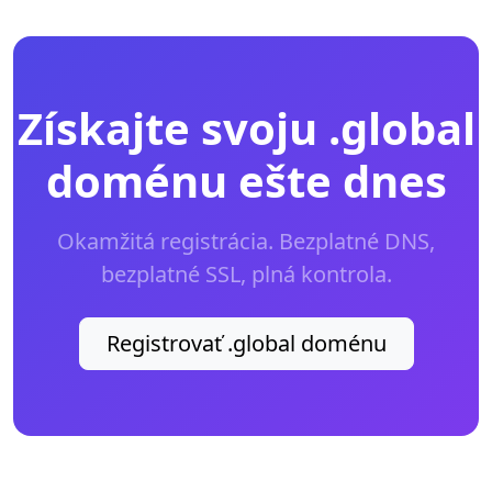
Získajte svoju .global
doménu ešte dnes
Okamžitá registrácia. Bezplatné DNS,
bezplatné SSL, plná kontrola.
Registrovať .global doménu