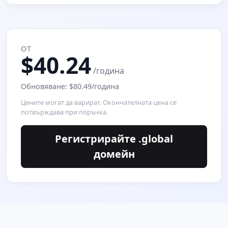
ОТ
$40.24
/година
Обновяване: $80.49/година
Цените могат да варират. Окончателната цена се
потвърждава при поръчка.
Регистрирайте .global
домейн