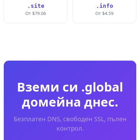
.site
.info
От $79.06
От $4.59
Вземи си .global
домейна днес.
Безплатен DNS, свободен SSL, пълен
контрол.