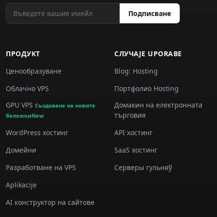
Подписване
ПРОДУКТ
СЛУЧАJE UPORABE
Ценообразуване
Blog: Hosting
Облачно VPS
Портфолио Hosting
GPU VPS
Домакин на електронната
Създаване на новите
търговия
бележкиNew
WordPress хостинг
API хостинг
Домейни
SaaS хостинг
Разработване на VPS
Серверы гульняў
Aplikacije
AI конструктор на сайтове