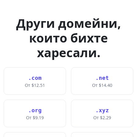
Други домейни,
които бихте
харесали.
.com
.net
От $12.51
От $14.40
.org
.xyz
От $9.19
От $2.29