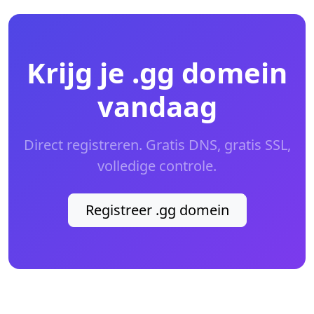
Krijg je .gg domein
vandaag
Direct registreren. Gratis DNS, gratis SSL,
volledige controle.
Registreer .gg domein