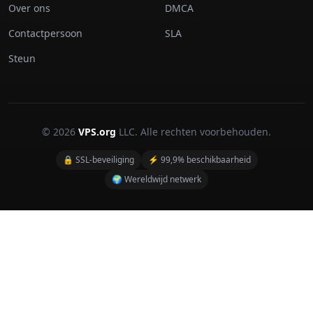
Over ons
DMCA
Contactpersoon
SLA
Steun
© 2026
VPS.org
LLC. Alle rechten voorbehouden.
🔒 SSL-beveiliging
⚡ 99,9% beschikbaarheid
🌍 Wereldwijd netwerk