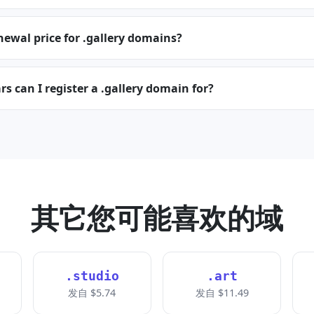
newal price for .gallery domains?
 can I register a .gallery domain for?
其它您可能喜欢的域
.studio
.art
发自 $5.74
发自 $11.49