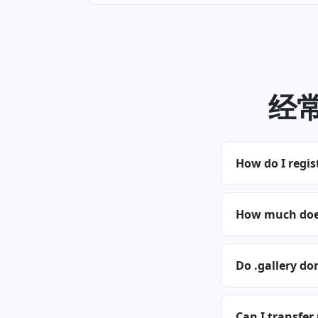
经常
How do I regis
How much does
Do .gallery do
Can I transfer