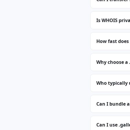
Is WHOIS priva
How fast does 
Why choose a 
Who typically 
Can I bundle a
Can I use .gall