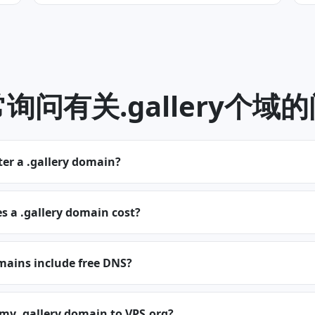
询问有关.gallery个域
ter a .gallery domain?
 a .gallery domain cost?
mains include free DNS?
 my .gallery domain to VPS.org?