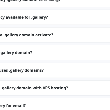
cy available for .gallery?
a .gallery domain activate?
.gallery domain?
uses .gallery domains?
 .gallery domain with VPS hosting?
ery for email?