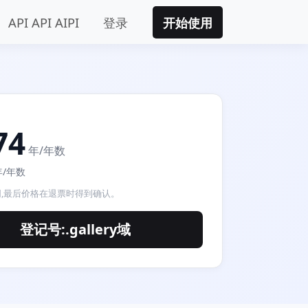
API API AIPI
登录
开始使用
74
年/年数
9年/年数
,最后价格在退票时得到确认。
登记号:.gallery域