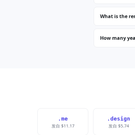
What is the re
How many years
.me
.design
发自 $11.17
发自 $5.74