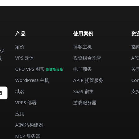
产品
使用案例
资
定价
博客主机
指
间保
VPS 云体
投资组合托管
AP
设
GPU VPS 图形
电子商务
关
新建新设新
WordPress 主机
APIP 托管服务
Con
域名
SaaS 宿主
支
阅
VPPS 部署
游戏服务器
应用
AI网站构建器
MCP 服务器