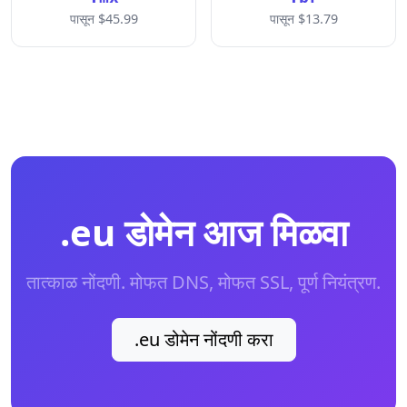
पासून $45.99
पासून $13.79
.eu डोमेन आज मिळवा
तात्काळ नोंदणी. मोफत DNS, मोफत SSL, पूर्ण नियंत्रण.
.eu डोमेन नोंदणी करा