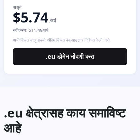
पासून
$5.74
/वर्ष
नवीकरण: $11.49/वर्ष
याची किंमत बदलू शकते. अंतिम किंमत चेकआउटवर निश्चित केली जाते.
.eu डोमेन नोंदणी करा
.eu क्षेत्रासह काय समाविष्ट
आहे