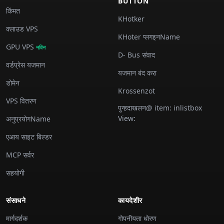
BUTTON
किंमत
KHotker
क्लाउड VPS
KHoter प्लगइनName
GPU VPS
नविन
D- Bus संवाद
वर्डप्रेस यजमान
यजमान बंद करा
डोमेन
Krossenzot
VPS वितरण
पुन्हदाखलन@ item: inlistbox
View:
अनुप्रयोगName
एआय साइट बिल्डर
MCP सर्वर
सहयोगी
संसाधने
कायदेशीर
मार्गदर्शक
गोपनीयता धोरण