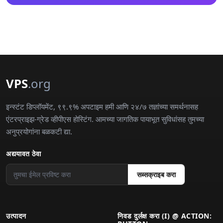
VPS
.org
इन्स्टंट डिप्लॉयमेंट, ९९.९% अपटाइम हमी आणि २४/७ तज्ञांच्या समर्थनासह
एंटरप्राइझ-ग्रेड व्हीपीएस होस्टिंग. आमच्या जागतिक पायाभूत सुविधांसह तुमच्या
अनुप्रयोगांना बळकटी द्या.
अद्ययावत ठेवा
सब्सक्राइब करा
उत्पादन
निवड दुर्लक्ष करा (I) @ ACTION: