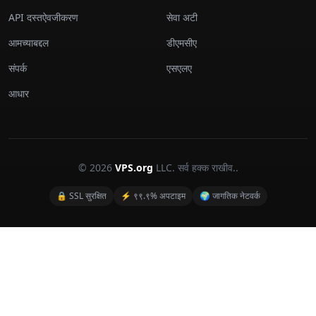
API दस्तऐवजीकरण
सेवा अटी
आमच्याबद्दल
डीएमसीए
संपर्क
एसएलए
आधार
© 2026
VPS.org
LLC. सर्व हक्क राखीव..
🔒 SSL सुरक्षित
⚡ ९९.९% अपटाइम
🌍 जागतिक नेटवर्क