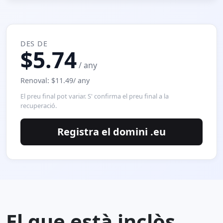
DES DE
$5.74
/ any
Renoval: $11.49/ any
El preu final pot variar. S' confirma el preu final a la
recuperació.
Registra el domini .eu
El que està inclòs