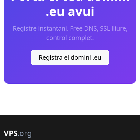
.eu avui
Registre instantani. Free DNS, SSL lliure,
control complet.
Registra el domini .eu
VPS
.org