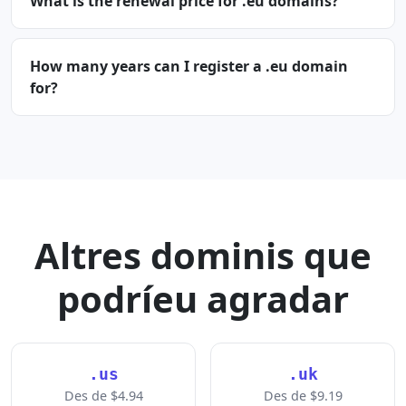
What is the renewal price for .eu domains?
How many years can I register a .eu domain
for?
Altres dominis que
podríeu agradar
.us
.uk
Des de $4.94
Des de $9.19