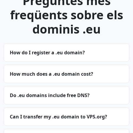
Preguntes més
freqüents sobre els
dominis .eu
How do I register a .eu domain?
How much does a .eu domain cost?
Do .eu domains include free DNS?
Can I transfer my .eu domain to VPS.org?